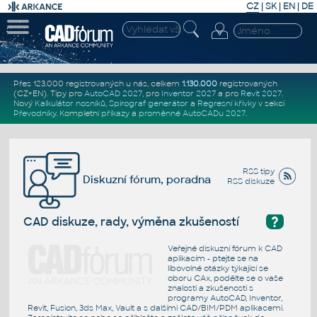
CZ
|
SK
|
EN
|
DE
Přes 123.000 registrovaných u nás, celkem
1.130.000
registrovaných
(CZ+EN)
. Tipy pro
AutoCAD 2027
, pro
Inventor 2027
a pro
Revit 2027
.
Nový
Kalkulátor nosníků
,
Spirograf generátor
a
Regresní křivky
v sekci
Převodníky
.
Kompletní
příkazy
a
proměnné AutoCADu 2027
.
RSS tipy
Diskuzní fórum, poradna
RSS diskuze
?
CAD diskuze, rady, výměna zkušeností
Veřejné diskuzní fórum k CAD
aplikacím - ptejte se na
libovolné otázky týkající se
oboru CAx, podělte se o vaše
znalosti a zkušenosti s
programy AutoCAD, Inventor,
Revit, Fusion, 3ds Max, Vault a s dalšími CAD/BIM/PDM aplikacemi.