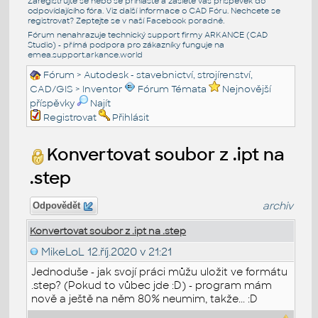
Zaregistrujte se nebo se přihlašte a zašlete váš příspěvek do
odpovídajícího fóra. Viz další informace o
CAD Fóru
. Nechcete se
registrovat? Zeptejte se v naší
Facebook poradně
.
Fórum nenahrazuje technický support firmy ARKANCE (CAD
Studio) - přímá podpora pro zákazníky funguje na
emea.support.arkance.world
Fórum
>
Autodesk - stavebnictví, strojírenství,
CAD/GIS
>
Inventor
Fórum Témata
Nejnovější
příspěvky
Najít
Registrovat
Přihlásit
Konvertovat soubor z .ipt na
.step
archiv
Odpovědět
Konvertovat soubor z .ipt na .step
MikeLoL
12.říj.2020 v 21:21
Jednoduše - jak svojí práci můžu uložit ve formátu
.step? (Pokud to vůbec jde :D) - program mám
nově a ještě na něm 80% neumim, takže... :D