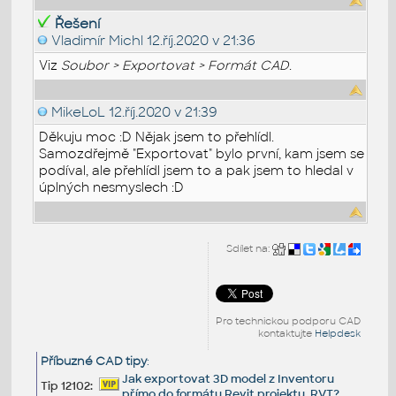
Řešení
Vladimír Michl
12.říj.2020 v 21:36
Viz
Soubor > Exportovat > Formát CAD
.
MikeLoL
12.říj.2020 v 21:39
Děkuju moc :D Nějak jsem to přehlídl.
Samozdřejmě "Exportovat" bylo první, kam jsem se
podíval, ale přehlídl jsem to a pak jsem to hledal v
úplných nesmyslech :D
Sdílet na:
Pro technickou podporu CAD
kontaktujte
Helpdesk
Příbuzné CAD tipy
:
Jak exportovat 3D model z Inventoru
Tip 12102:
přímo do formátu Revit projektu .RVT?