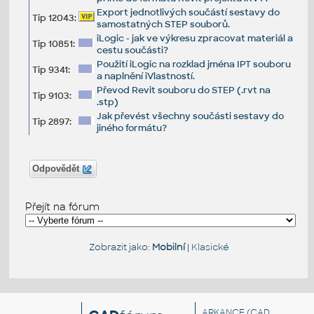
Export jednotlivých součástí sestavy do
Tip 12043:
samostatných STEP souborů.
iLogic - jak ve výkresu zpracovat materiál a
Tip 10851:
cestu součásti?
Použití iLogic na rozklad jména IPT souboru
Tip 9341:
a naplnění iVlastností.
Převod Revit souboru do STEP (.rvt na
Tip 9103:
.stp)
Jak převést všechny součásti sestavy do
Tip 2897:
jiného formátu?
Odpovědět
Přejít na fórum
Zobrazit jako:
Mobilní
|
Klasické
ARKANCE
(CAD