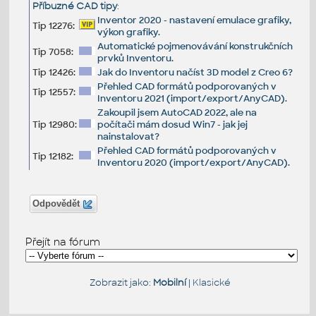
Příbuzné CAD tipy
:
Inventor 2020 - nastavení emulace grafiky,
Tip 12276:
výkon grafiky.
Automatické pojmenovávání konstrukčních
Tip 7058:
prvků Inventoru.
Tip 12426:
Jak do Inventoru načíst 3D model z Creo 6?
Přehled CAD formátů podporovaných v
Tip 12557:
Inventoru 2021 (import/export/AnyCAD).
Zakoupil jsem AutoCAD 2022, ale na
Tip 12980:
počítači mám dosud Win7 - jak jej
nainstalovat?
Přehled CAD formátů podporovaných v
Tip 12182:
Inventoru 2020 (import/export/AnyCAD).
Odpovědět
Přejít na fórum
Zobrazit jako:
Mobilní
|
Klasické