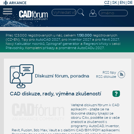
CZ
|
SK
|
EN
|
DE
Přes 123.000 registrovaných u nás, celkem
1.130.000
registrovaných
(CZ+EN)
. Tipy pro
AutoCAD 2027
, pro
Inventor 2027
a pro
Revit 2027
.
Nový
Kalkulátor nosníků
,
Spirograf generátor
a
Regresní křivky
v sekci
Převodníky
.
Kompletní
příkazy
a
proměnné AutoCADu 2027
.
RSS tipy
Diskuzní fórum, poradna
RSS diskuze
?
CAD diskuze, rady, výměna zkušeností
Veřejné diskuzní fórum k CAD
aplikacím - ptejte se na
libovolné otázky týkající se
oboru CAx, podělte se o vaše
znalosti a zkušenosti s
programy AutoCAD, Inventor,
Revit, Fusion, 3ds Max, Vault a s dalšími CAD/BIM/PDM aplikacemi.