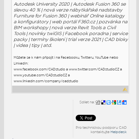
Autodesk University 2020 | Autodesk Fusion 360 se
slevou 40 % | nová verze nábytkářské nadstavby
Furniture for Fusion 360 | webinář Online katalogy
a konfigurátory | web portál F360.cz | pozvánka na
BIM workshopy | nová verze Revit Tools a Civil
Tools | novinky twiGIS | Facebook poradna | service
packy | termíny školení | trial verze 2021 | CAD bloky
| videa | tipy | atd.
Můžete se k nám připojit i na Facebooku, Twitteru, YouTube nebo
LinkedIn:
www.facebook.com/CADstudio a www.twitter.com/CADstudioCZ a
www.youtube.com/CADstudioCZ a
www.linkedin.com/company/cadstudio
Sdílet na:
Pro technickou podporu CAD
kontaktujte
Helpdesk