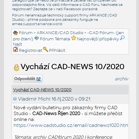
Zaregistrujte se nebo se přihlašte a zašlete váš příspěvek do
odpovídajícího fóra. Viz další informace o
CAD Fóru
. Nechcete se
registrovat? Zeptejte se v naší
Facebook poradně
.
Fórum nenahrazuje technický support firmy ARKANCE (CAD
Studio) - přímá podpora pro zákazníky funguje na
emea.support.arkance.world
Fórum
>
ARKANCE/CAD Studio
>
-CAD Fórum- (jen
pro čtení)
Fórum Témata
Nejnovější příspěvky
Najít
Registrovat
Přihlásit
Vychází CAD-NEWS 10/2020
archiv
Odpovědět
Vychází CAD-NEWS 10/2020
Vladimír Michl
16.říj.2020 v 09:21
Nové vydání bulletinu pro zákazníky firmy CAD
Studio -
CAD-News Říjen 2020
- si můžete přečíst
online na:
https://www.cadstudio.cz/email/cadnews1020.htm
Témata: archiv CADfórum 2020 | konference