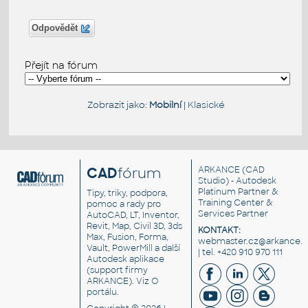
Odpovědět
Přejít na fórum
Zobrazit jako:
Mobilní
|
Klasické
CAD
fórum
ARKANCE
(CAD
Studio) - Autodesk
Platinum Partner &
Tipy, triky, podpora,
Training Center &
pomoc a rady pro
Services Partner
AutoCAD, LT, Inventor,
Revit, Map, Civil 3D, 3ds
KONTAKT:
Max, Fusion, Forma,
webmaster.cz@arkance.w
Vault, PowerMill a další
| tel. +420 910 970 111
Autodesk aplikace
(support firmy
ARKANCE). Viz
O
portálu
.