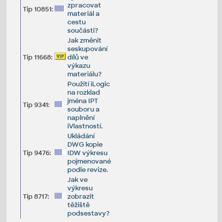
zpracovat
Tip 10851:
materiál a
cestu
součásti?
Jak změnit
seskupování
Tip 11668:
dílů ve
výkazu
materiálu?
Použití iLogic
na rozklad
jména IPT
Tip 9341:
souboru a
naplnění
iVlastností.
Ukládání
DWG kopie
Tip 9476:
IDW výkresu
pojmenované
podle revize.
Jak ve
výkresu
Tip 8717:
zobrazit
těžiště
podsestavy?