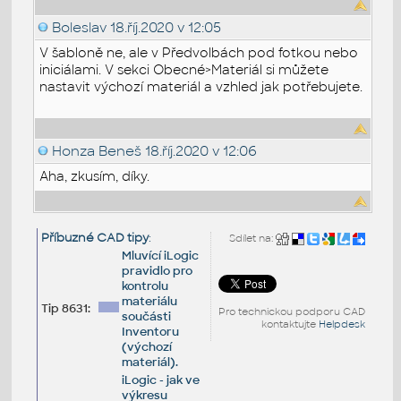
Boleslav
18.říj.2020 v 12:05
V šabloně ne, ale v Předvolbách pod fotkou nebo
iniciálami. V sekci Obecné>Materiál si můžete
nastavit výchozí materiál a vzhled jak potřebujete.
Honza Beneš
18.říj.2020 v 12:06
Aha, zkusím, díky.
Příbuzné CAD tipy
:
Sdílet na:
Mluvící iLogic
pravidlo pro
kontrolu
materiálu
Tip 8631:
Pro technickou podporu CAD
součásti
kontaktujte
Helpdesk
Inventoru
(výchozí
materiál).
iLogic - jak ve
výkresu