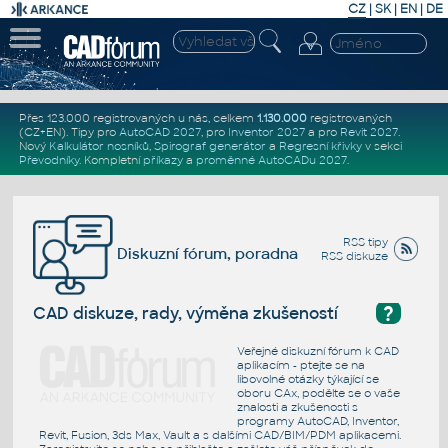
CZ
|
SK
|
EN
|
DE
Přes 123.000 registrovaných u nás, celkem
1.130.000
registrovaných
(CZ+EN)
. Tipy pro
AutoCAD 2027
, pro
Inventor 2027
a pro
Revit 2027
.
Nový
Kalkulátor nosníků
,
Spirograf generátor
a
Regresní křivky
v sekci
Převodníky
.
Kompletní
příkazy
a
proměnné AutoCADu 2027
.
RSS tipy
Diskuzní fórum, poradna
RSS diskuze
?
CAD diskuze, rady, výměna zkušeností
Veřejné diskuzní fórum k CAD
aplikacím - ptejte se na
libovolné otázky týkající se
oboru CAx, podělte se o vaše
znalosti a zkušenosti s
programy AutoCAD, Inventor,
Revit, Fusion, 3ds Max, Vault a s dalšími CAD/BIM/PDM aplikacemi.