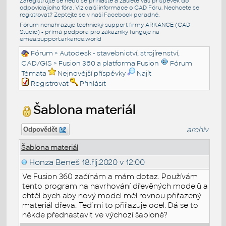
Zaregistrujte se nebo se přihlašte a zašlete váš příspěvek do
odpovídajícího fóra. Viz další informace o
CAD Fóru
. Nechcete se
registrovat? Zeptejte se v naší
Facebook poradně
.
Fórum nenahrazuje technický support firmy ARKANCE (CAD
Studio) - přímá podpora pro zákazníky funguje na
emea.support.arkance.world
Fórum
>
Autodesk - stavebnictví, strojírenství,
CAD/GIS
>
Fusion 360 a platforma Fusion
Fórum
Témata
Nejnovější příspěvky
Najít
Registrovat
Přihlásit
Šablona materiál
archiv
Odpovědět
Šablona materiál
Honza Beneš
18.říj.2020 v 12:00
Ve Fusion 360 začínám a mám dotaz. Používám
tento program na navrhování dřevěných modelů a
chtěl bych aby nový model měl rovnou přiřazený
materiál dřeva. Teď mi to přiřazuje ocel. Dá se to
někde přednastavit ve výchozí šabloně?