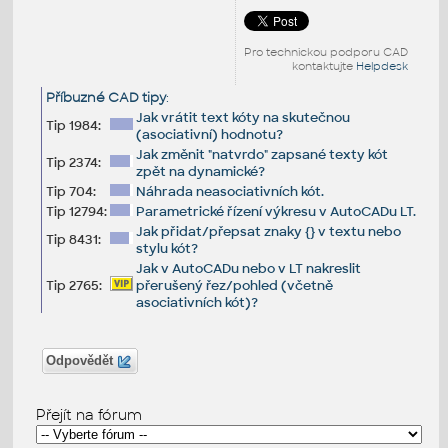
Pro technickou podporu CAD
kontaktujte
Helpdesk
Příbuzné CAD tipy
:
Jak vrátit text kóty na skutečnou
Tip 1984:
(asociativní) hodnotu?
Jak změnit "natvrdo" zapsané texty kót
Tip 2374:
zpět na dynamické?
Tip 704:
Náhrada neasociativních kót.
Tip 12794:
Parametrické řízení výkresu v AutoCADu LT.
Jak přidat/přepsat znaky {} v textu nebo
Tip 8431:
stylu kót?
Jak v AutoCADu nebo v LT nakreslit
Tip 2765:
přerušený řez/pohled (včetně
asociativních kót)?
Odpovědět
Přejít na fórum