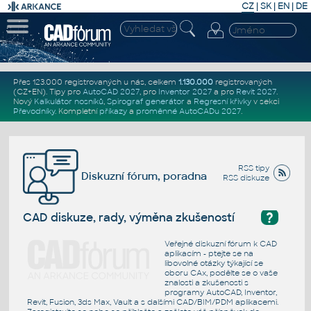
CZ
|
SK
|
EN
|
DE
Přes 123.000 registrovaných u nás, celkem
1.130.000
registrovaných
(CZ+EN)
. Tipy pro
AutoCAD 2027
, pro
Inventor 2027
a pro
Revit 2027
.
Nový
Kalkulátor nosníků
,
Spirograf generátor
a
Regresní křivky
v sekci
Převodníky
.
Kompletní
příkazy
a
proměnné AutoCADu 2027
.
RSS tipy
Diskuzní fórum, poradna
RSS diskuze
?
CAD diskuze, rady, výměna zkušeností
Veřejné diskuzní fórum k CAD
aplikacím - ptejte se na
libovolné otázky týkající se
oboru CAx, podělte se o vaše
znalosti a zkušenosti s
programy AutoCAD, Inventor,
Revit, Fusion, 3ds Max, Vault a s dalšími CAD/BIM/PDM aplikacemi.