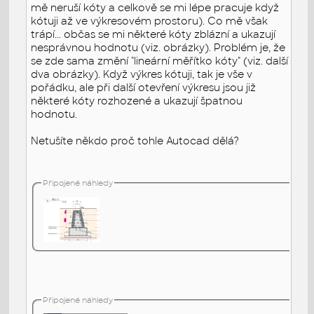
mě neruší kóty a celkově se mi lépe pracuje když
kótuji až ve výkresovém prostoru). Co mě však
trápí... občas se mi některé kóty zblázní a ukazují
nesprávnou hodnotu (viz. obrázky). Problém je, že
se zde sama změní "lineární měřítko kóty" (viz. další
dva obrázky). Když výkres kótuji, tak je vše v
pořádku, ale při další otevření výkresu jsou již
některé kóty rozhozené a ukazují špatnou
hodnotu.
Netušíte někdo proč tohle Autocad dělá?
Připojené náhledy
Připojené náhledy