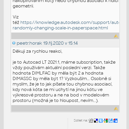
nakopírováním kóty nebo chybnou asociací k řídicí
geometrii.
Viz
též
https://knowledge.autodesk.com/support/autocad/t
randomly-changing-scale-in-paperspace.html
peetr.horak
19.říj.2020 v 15:14
Děkuji za rychlou reakci,
je to Autocad LT 2021.1, máme subscription, takže
vždy používám aktuální poslední verzi. Takže
hodnota DIMLFAC by měla být 2 a hodnota
DIMASSC by měla být 1? Vyzkouším... Osobně si
myslím, že je to jak píšete tou chybnou asociací,
kdy nová kóta se mi uchytí na jinou kótu ve
výkresové prostoru a ne na bod v modelovém
prostoru (možná je to hloupost, nevím...).
Sdílet na: