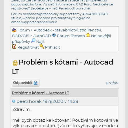
Zaregistrujte se nebo se přihlašte a zašlete váš příspěvek do
odpovídajícího fóra. Viz další informace o
CAD Fóru
. Nechcete se
registrovat? Zeptejte se v naší
Facebook poradně
.
Fórum nenahrazuje technický support firmy ARKANCE (CAD
Studio) - přímá podpora pro zákazníky funguje na
emea.support.arkance.world
Fórum
>
Autodesk - stavebnictví, strojírenství,
CAD/GIS
>
AutoCAD
Fórum Témata
Nejnovější
příspěvky
Najít
Registrovat
Přihlásit
Problém s kótami - Autocad
LT
archiv
Odpovědět
Problém s kótami - Autocad LT
peetr.horak
19.říj.2020 v 14:28
Zdravím,
měl bych dotaz ke kótování. Používám kótování ve
výkresovém prostoru (víc mi to vyhovuje, v modelu