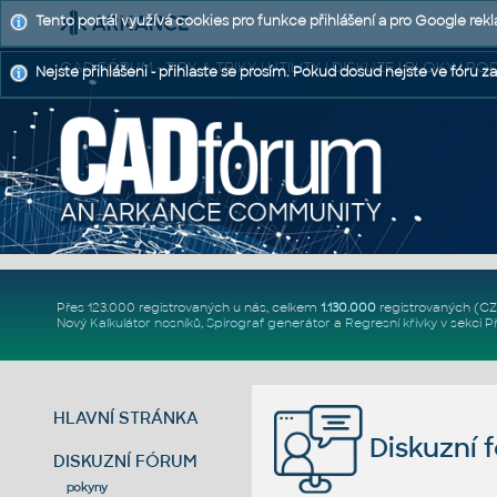
Tento portál využívá cookies pro funkce přihlášení a pro Google rek
CAD FÓRUM - TIPY A TRIKY | UTILITY | DISKUZE | BLOKY |
Nejste přihlášeni - přihlaste se prosím. Pokud dosud nejste ve fóru za
Přes 123.000 registrovaných u nás, celkem
1.130.000
registrovaných (C
Nový
Kalkulátor nosníků
,
Spirograf generátor
a
Regresní křivky
v sekci
P
HLAVNÍ STRÁNKA
Diskuzní 
DISKUZNÍ FÓRUM
pokyny