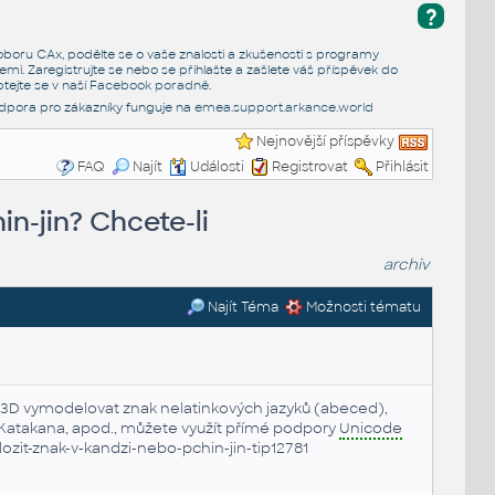
?
e oboru CAx, podělte se o vaše znalosti a zkušenosti s programy
emi. Zaregistrujte se nebo se přihlašte a zašlete váš příspěvek do
tejte se v naší
Facebook poradně
.
dpora pro zákazníky funguje na
emea.support.arkance.world
Nejnovější příspěvky
FAQ
Najít
Události
Registrovat
Přihlásit
in-jin? Chcete-li
archiv
Najít Téma
Možnosti tématu
ve 3D vymodelovat znak nelatinkových jazyků (abeced),
a, Katakana, apod., můžete využít přímé podpory
Unicode
lozit-znak-v-kandzi-nebo-pchin-jin-tip12781