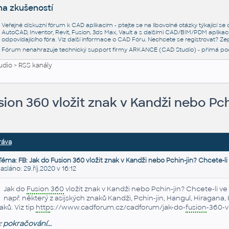
na zkušeností
Veřejné diskuzní fórum k CAD aplikacím - ptejte se na libovolné otázky týkající s
AutoCAD, Inventor, Revit, Fusion, 3ds Max, Vault a s dalšími CAD/BIM/PDM aplikac
odpovídajícího fóra. Viz další informace o
CAD Fóru
. Nechcete se registrovat? Zep
Fórum nenahrazuje technický support firmy ARKANCE (CAD Studio) - přímá po
udio
>
RSS kanály
sion 360 vložit znak v Kandži nebo Pch
ráva
Téma: FB: Jak do Fusion 360 vložit znak v Kandži nebo Pchin-jin? Chcete-li
láno: 29.říj.2020 v 16:12
Jak do
Fusion 360
vložit znak v Kandži nebo Pchin-jin? Chcete-li 
např. některý z asijských znaků Kandži, Pchin-jin, Hangul, Hiragan
aků. Viz tip
http
s://www.cadforum.cz/cadforum/jak-do-
fusion
-360-v
z
pokračování...