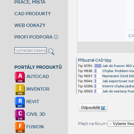
PRÁCE, MÍSTA
CAD PRODUKTY
WEB ODKAZY
CA
PROFI PODPORA
ⓘ
Příbuzné CAD tipy
:
Tip 12781:
Jak do Fusion 360 v
PORTÁLY PRODUKTŮ
Tip 11838:
Chyba: Problem ins
AUTOCAD
Tip 11697:
Nastavení čisté bíl
Tip 11544:
Jak exportovat roz
Tip 12396:
Interní chyba jádr
INVENTOR
Tip 12593:
Jak do sestavy Fusio
REVIT
Odpovědět
CIVIL 3D
Přejít na fórum
FUSION