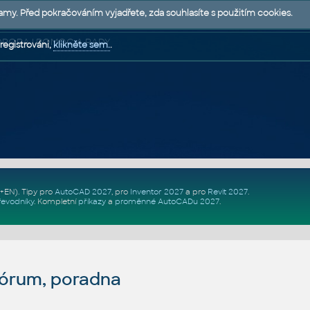
lamy. Před pokračováním vyjadřete, zda souhlasíte s použitím cookies.
 PODPORA | POMOC A RADY
registrováni,
klikněte sem.
.
Z+EN)
. Tipy pro
AutoCAD 2027
, pro
Inventor 2027
a pro
Revit 2027
.
řevodníky
.
Kompletní
příkazy
a
proměnné AutoCADu 2027
.
fórum, poradna