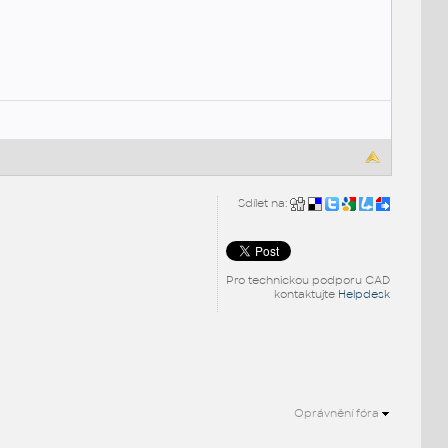
Sdílet na:
Pro technickou podporu CAD
kontaktujte
Helpdesk
Oprávnění fóra