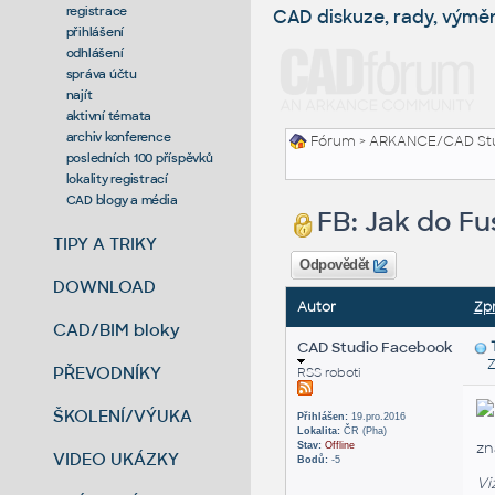
registrace
CAD diskuze, rady, výmě
přihlášení
odhlášení
správa účtu
najít
aktivní témata
archiv konference
Fórum
>
ARKANCE/CAD St
posledních 100 příspěvků
lokality registrací
CAD blogy a média
FB: Jak do Fu
TIPY A TRIKY
Odpovědět
DOWNLOAD
Autor
Zp
CAD/BIM bloky
CAD Studio Facebook
Zas
PŘEVODNÍKY
RSS roboti
ŠKOLENÍ/VÝUKA
Přihlášen:
19.pro.2016
Lokalita:
ČR (Pha)
zn
Stav:
Offline
VIDEO UKÁZKY
Bodů:
-5
Vi