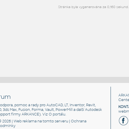
Stránka byla vygenerována za 0,160 sekund.
rum
ARKA
Cente
, podpora, pomoc a rady pro AutoCAD, LT, Inventor, Revit,
KONT
3D, 3ds Max, Fusion, Forma, Vault, PowerMill a další Autodesk
webma
support firmy ARKANCE). Viz
O portálu
.
© 2026 |
Web reklama
na tomto serveru |
Ochrana
podmínky