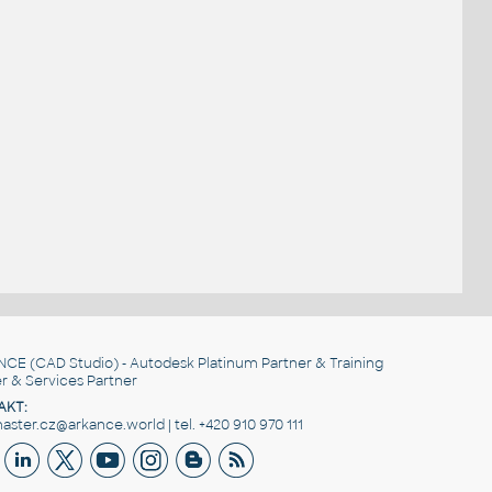
NCE
(CAD Studio) - Autodesk Platinum Partner & Training
r & Services Partner
AKT:
ster.cz@arkance.world | tel. +420 910 970 111