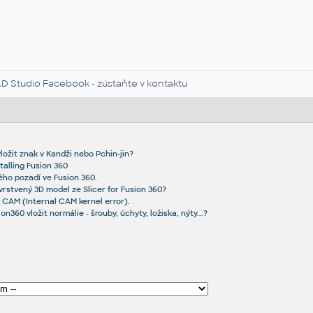
D Studio Facebook
- zústaňte v kontaktu
ložit znak v Kandži nebo Pchin-jin?
talling Fusion 360
ého pozadí ve Fusion 360.
vrstvený 3D model ze Slicer for Fusion 360?
a CAM (Internal CAM kernel error).
n360 vložit normálie - šrouby, úchyty, ložiska, nýty...?