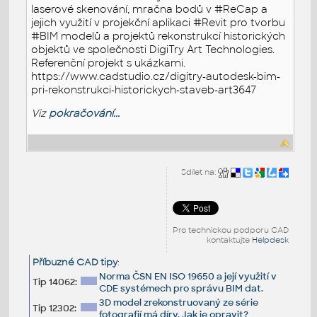
laserové skenování, mračna bodů v #ReCap a
jejich využití v projekční aplikaci #Revit pro tvorbu
#BIM modelů a projektů rekonstrukcí historických
objektů ve společnosti DigiTry Art Technologies.
Referenční projekt s ukázkami.
https://www.cadstudio.cz/digitry-autodesk-bim-
pri-rekonstrukci-historickych-staveb-art3647
Viz
pokračování...
Sdílet na:
Pro technickou podporu CAD
kontaktujte
Helpdesk
Příbuzné CAD tipy
:
Norma ČSN EN ISO 19650 a její využití v
Tip 14062:
CDE systémech pro správu BIM dat.
3D model zrekonstruovaný ze série
Tip 12302:
fotografií má díry. Jak je opravit?