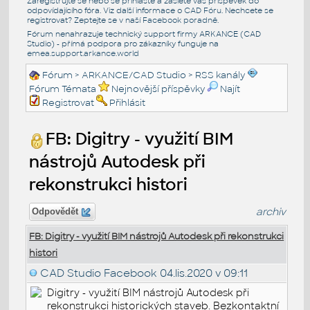
Zaregistrujte se nebo se přihlašte a zašlete váš příspěvek do
odpovídajícího fóra. Viz další informace o
CAD Fóru
. Nechcete se
registrovat? Zeptejte se v naší
Facebook poradně
.
Fórum nenahrazuje technický support firmy ARKANCE (CAD
Studio) - přímá podpora pro zákazníky funguje na
emea.support.arkance.world
Fórum
>
ARKANCE/CAD Studio
>
RSS kanály
Fórum Témata
Nejnovější příspěvky
Najít
Registrovat
Přihlásit
FB: Digitry - využití BIM
nástrojů Autodesk při
rekonstrukci histori
archiv
Odpovědět
FB: Digitry - využití BIM nástrojů Autodesk při rekonstrukci
histori
CAD Studio Facebook
04.lis.2020 v 09:11
Digitry - využití BIM nástrojů Autodesk při
rekonstrukci historických staveb. Bezkontaktní