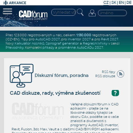
CZ
|
SK
|
EN
|
DE
Přes 123.000 registrovaných u nás, celkem
1.130.000
registrovaných
(CZ+EN)
. Tipy pro
AutoCAD 2027
, pro
Inventor 2027
a pro
Revit 2027
.
Nový
Kalkulátor nosníků
,
Spirograf generátor
a
Regresní křivky
v sekci
Převodníky
.
Kompletní
příkazy
a
proměnné AutoCADu 2027
.
RSS tipy
Diskuzní fórum, poradna
RSS diskuze
?
CAD diskuze, rady, výměna zkušeností
Veřejné diskuzní fórum k CAD
aplikacím - ptejte se na
libovolné otázky týkající se
oboru CAx, podělte se o vaše
znalosti a zkušenosti s
programy AutoCAD, Inventor,
Revit, Fusion, 3ds Max, Vault a s dalšími CAD/BIM/PDM aplikacemi.