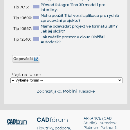
Převod fotografií na 3D model i pro
Tip 7615:
interiéry.
Mohu použít Trial verzi aplikace pro rychlé
Tip 10690:
zpracování projektu?
Máme odevzdat projekt ve formátu .BIM?
Tip 10887:
Jak jej uložit?
Jak zvětšit prostor v cloud úložišti
Tip 12510:
Autodesk?
Odpovědět
Přejít na fórum
Zobrazit jako:
Mobilní
|
Klasické
CAD
fórum
ARKANCE
(CAD
Studio) - Autodesk
Platinum Partner &
Tipy, triky, podpora,