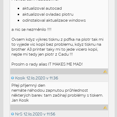
aktualizoval autocad
aktualizoval ovladac plotru
odinstaloval aktualizace windows
a nic se nezměnilo !!!!
Ovsem kdyz výkres tisknu z pdfka na plotr tak mi
to vyjede vic kopii bez problemu, kdyz tisknu na
brother A3 printer taky mi to jede vicero kopii,
nejde mi tedy jen plotr z Cadu !!!
Prosím o rady alias IT MAKES ME MAD!
Kosík
12.lis.2020 v 11:36
Přeji příjemný den
nemáte náhodou zapnutou průhlednost
některých barev. tam začínají problémy s tiskem.
Jan Kosík
NrS
12.lis.2020 v 11:56