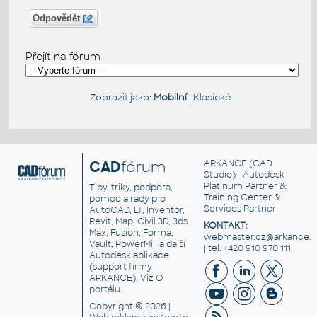
Odpovědět
Přejít na fórum
Zobrazit jako:
Mobilní
|
Klasické
CAD
fórum
ARKANCE
(CAD
Studio) - Autodesk
Platinum Partner &
Tipy, triky, podpora,
Training Center &
pomoc a rady pro
Services Partner
AutoCAD, LT, Inventor,
Revit, Map, Civil 3D, 3ds
KONTAKT:
Max, Fusion, Forma,
webmaster.cz@arkance.w
Vault, PowerMill a další
| tel. +420 910 970 111
Autodesk aplikace
(support firmy
ARKANCE). Viz
O
portálu
.
Copyright © 2026 |