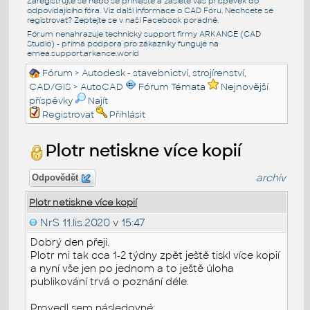
Zaregistrujte se nebo se přihlašte a zašlete váš příspěvek do
odpovídajícího fóra. Viz další informace o
CAD Fóru
. Nechcete se
registrovat? Zeptejte se v naší
Facebook poradně
.
Fórum nenahrazuje technický support firmy ARKANCE (CAD
Studio) - přímá podpora pro zákazníky funguje na
emea.support.arkance.world
Fórum
>
Autodesk - stavebnictví, strojírenství,
CAD/GIS
>
AutoCAD
Fórum Témata
Nejnovější
příspěvky
Najít
Registrovat
Přihlásit
Plotr netiskne více kopií
archiv
Odpovědět
Plotr netiskne více kopií
NrS
11.lis.2020 v 15:47
Dobrý den přeji.
Plotr mi tak cca 1-2 týdny zpět ještě tiskl více kopií
a nyní vše jen po jednom a to ještě úloha
publikování trvá o poznání déle.
Provedl sem následovné: