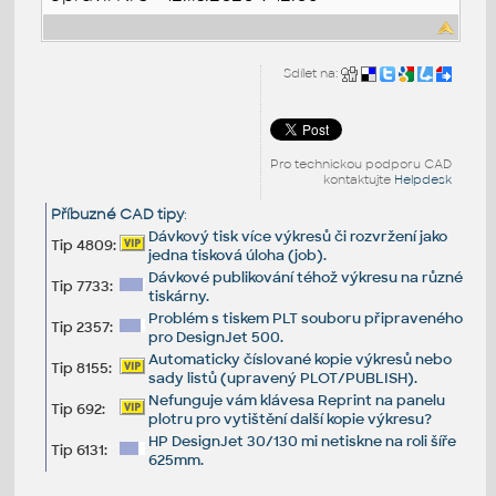
Sdílet na:
Pro technickou podporu CAD
kontaktujte
Helpdesk
Příbuzné CAD tipy
:
Dávkový tisk více výkresů či rozvržení jako
Tip 4809:
jedna tisková úloha (job).
Dávkové publikování téhož výkresu na různé
Tip 7733:
tiskárny.
Problém s tiskem PLT souboru připraveného
Tip 2357:
pro DesignJet 500.
Automaticky číslované kopie výkresů nebo
Tip 8155:
sady listů (upravený PLOT/PUBLISH).
Nefunguje vám klávesa Reprint na panelu
Tip 692:
plotru pro vytištění další kopie výkresu?
HP DesignJet 30/130 mi netiskne na roli šíře
Tip 6131:
625mm.