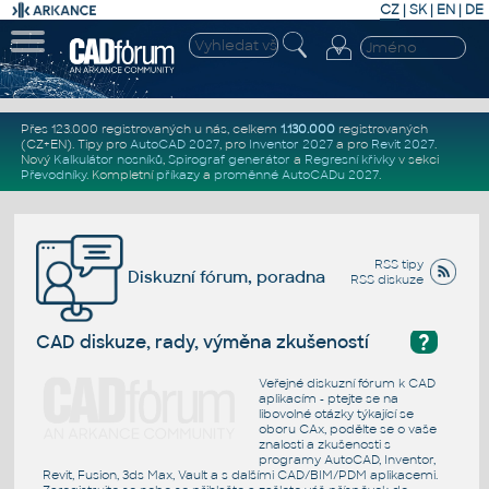
CZ
|
SK
|
EN
|
DE
Přes 123.000 registrovaných u nás, celkem
1.130.000
registrovaných
(CZ+EN)
. Tipy pro
AutoCAD 2027
, pro
Inventor 2027
a pro
Revit 2027
.
Nový
Kalkulátor nosníků
,
Spirograf generátor
a
Regresní křivky
v sekci
Převodníky
.
Kompletní
příkazy
a
proměnné AutoCADu 2027
.
RSS tipy
Diskuzní fórum, poradna
RSS diskuze
?
CAD diskuze, rady, výměna zkušeností
Veřejné diskuzní fórum k CAD
aplikacím - ptejte se na
libovolné otázky týkající se
oboru CAx, podělte se o vaše
znalosti a zkušenosti s
programy AutoCAD, Inventor,
Revit, Fusion, 3ds Max, Vault a s dalšími CAD/BIM/PDM aplikacemi.