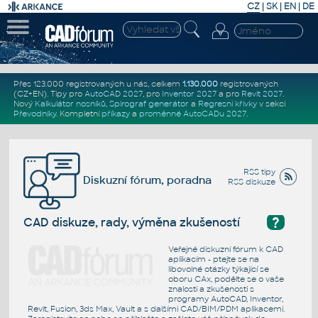
CZ
|
SK
|
EN
|
DE
Přes 123.000 registrovaných u nás, celkem
1.130.000
registrovaných
(CZ+EN)
. Tipy pro
AutoCAD 2027
, pro
Inventor 2027
a pro
Revit 2027
.
Nový
Kalkulátor nosníků
,
Spirograf generátor
a
Regresní křivky
v sekci
Převodníky
.
Kompletní
příkazy
a
proměnné AutoCADu 2027
.
RSS tipy
Diskuzní fórum, poradna
RSS diskuze
?
CAD diskuze, rady, výměna zkušeností
Veřejné diskuzní fórum k CAD
aplikacím - ptejte se na
libovolné otázky týkající se
oboru CAx, podělte se o vaše
znalosti a zkušenosti s
programy AutoCAD, Inventor,
Revit, Fusion, 3ds Max, Vault a s dalšími CAD/BIM/PDM aplikacemi.