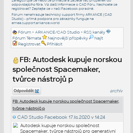
Zaregistrujte se nebo se přihlašte a zašlete váš příspěvek do
odpovídajícího fóra. Viz další informace o
CAD Fóru
. Nechcete se
registrovat? Zeptejte se v naší
Facebook poradně
.
Fórum nenahrazuje technický support firmy ARKANCE (CAD
Studio) - přímá podpora pro zákazníky funguje na
emea.support.arkance.world
Fórum
>
ARKANCE/CAD Studio
>
RSS kanály
Fórum Témata
Nejnovější příspěvky
Najít
Registrovat
Přihlásit
FB: Autodesk kupuje norskou
společnost Spacemaker,
tvůrce nástrojů p
archiv
Odpovědět
FB: Autodesk kupuje norskou společnost Spacemaker,
tvůrce nástrojů p
CAD Studio Facebook
17.lis.2020 v 14:24
Autodesk kupuje norskou společnost
Spacemaker, tvůrce nástrojů pro generativní