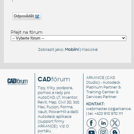
Odpovědět
Přejít na fórum
Zobrazit jako:
Mobilní
|
Klasické
CAD
fórum
ARKANCE
(CAD
Studio) - Autodesk
Platinum Partner &
Tipy, triky, podpora,
Training Center &
pomoc a rady pro
Services Partner
AutoCAD, LT, Inventor,
Revit, Map, Civil 3D, 3ds
KONTAKT:
Max, Fusion, Forma,
webmaster.cz@arkance.w
Vault, PowerMill a další
| tel. +420 910 970 111
Autodesk aplikace
(support firmy
ARKANCE). Viz
O
portálu
.