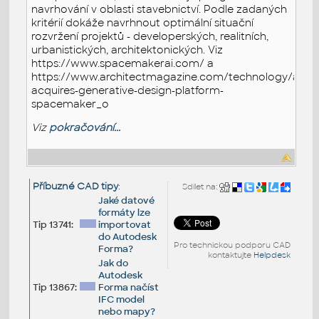
navrhování v oblasti stavebnictví. Podle zadaných
kritérií dokáže navrhnout optimální situační
rozvržení projektů - developerských, realitních,
urbanistických, architektonických. Viz
https://www.spacemakerai.com/ a
https://www.architectmagazine.com/technology/auto
acquires-generative-design-platform-
spacemaker_o
Viz
pokračování...
Příbuzné CAD tipy
:
Sdílet na:
Jaké datové
formáty lze
Tip 13741:
importovat
do Autodesk
Pro technickou podporu CAD
Forma?
kontaktujte
Helpdesk
Jak do
Autodesk
Tip 13867:
Forma načíst
IFC model
nebo mapy?