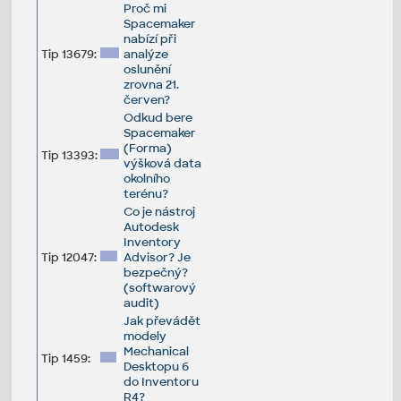
Proč mi
Spacemaker
nabízí při
Tip 13679:
analýze
oslunění
zrovna 21.
červen?
Odkud bere
Spacemaker
(Forma)
Tip 13393:
výšková data
okolního
terénu?
Co je nástroj
Autodesk
Inventory
Tip 12047:
Advisor? Je
bezpečný?
(softwarový
audit)
Jak převádět
modely
Mechanical
Tip 1459:
Desktopu 6
do Inventoru
R4?