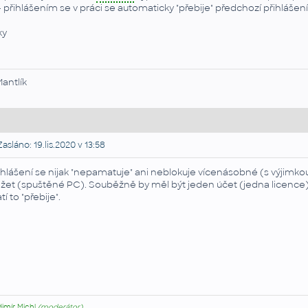
- přihlášením se v práci se automaticky "přebije" předchozí přihláše
ky
Mantlík
asláno: 19.lis.2020 v 13:58
ihlášení se nijak "nepamatuje" ani neblokuje vícenásobné (s výjimko
žet (spuštěné PC). Souběžně by měl být jeden účet (jedna licence) 
tí to "přebije".
dimír Michl
(moderátor)