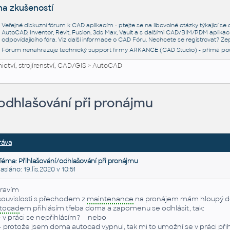
na zkušeností
Veřejné diskuzní fórum k CAD aplikacím - ptejte se na libovolné otázky týkající s
AutoCAD, Inventor, Revit, Fusion, 3ds Max, Vault a s dalšími CAD/BIM/PDM aplikac
odpovídajícího fóra. Viz další informace o
CAD Fóru
. Nechcete se registrovat? Zep
Fórum nenahrazuje technický support firmy ARKANCE (CAD Studio) - přímá po
ctví, strojírenství, CAD/GIS
>
AutoCAD
odhlašování při pronájmu
ráva
Téma: Přihlašování/odhlašování při pronájmu
láno: 19.lis.2020 v 10:51
ravím
souvislosti s přechodem z
maintenance
na pronájem mám hloupý dot
tocad
em přihlásím třeba doma a zapomenu se odhlásit, tak:
- v práci se nepřihlásím? nebo
- protože jsem doma
autocad
vypnul, tak mi to umožní se v práci př