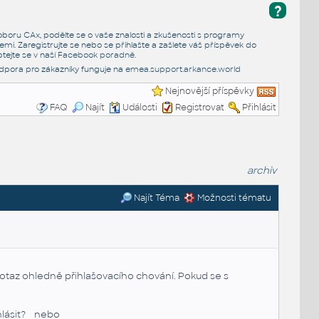
?
e oboru CAx, podělte se o vaše znalosti a zkušenosti s programy
emi. Zaregistrujte se nebo se přihlašte a zašlete váš příspěvek do
tejte se v naší
Facebook poradně
.
dpora pro zákazníky funguje na
emea.support.arkance.world
Nejnovější příspěvky
FAQ
Najít
Události
Registrovat
Přihlásit
archiv
Najít Téma
Možnosti tématu
az ohledně přihlašovacího chování. Pokud se s
ihlásit? nebo