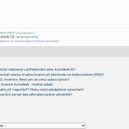
dimír Michl
(moderátor)
KANCE CZ
-
arkance.world
dpora viz emea.support.arkance.world)
 účet nabízený v přihlašování přes Autodesk ID?
echat starou trvalou licenci při přechodu na Subscription (M2S)?
D, Inventor, Revit jen za cenu subscription?
 licence Autodesk - možná úskalí.
ého již "napořád"? Mohu roční předplatné vynechat?
cenční server bez přerušení práce uživatelů?