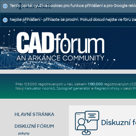
Tento portál využívá cookies pro funkce přihlášení a pro Google rek
CAD FÓRUM - TIPY A TRIKY | UTILITY | DISKUZE | BLOKY |
Nejste přihlášeni - přihlaste se prosím. Pokud dosud nejste ve fóru za
Přes 123.000 registrovaných u nás, celkem
1.130.000
registrovaných (C
Nový
Kalkulátor nosníků
,
Spirograf generátor
a
Regresní křivky
v sekci
P
HLAVNÍ STRÁNKA
Diskuzní 
DISKUZNÍ FÓRUM
pokyny