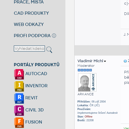
PRÁCE, MÍSTA
c)
CAD PRODUKTY
Dí
WEB ODKAZY
J. 
PROFI PODPORA
ⓘ
Vladimír Michl
Z
PORTÁLY PRODUKTŮ
Moderátor
Př
AUTOCAD
bě
pla
INVENTOR
ARKANCE
REVIT
Přihlášen:
09.zář.2004
Lokalita:
ČR (JČ)
CIVIL 3D
Používám:
Implementujeme řešení Autodesk
Stav:
Offline
Bodů:
22208
FUSION
Vla