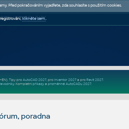
lamy. Před pokračováním vyjadřete, zda souhlasíte s použitím cookies.
 PODPORA | POMOC A RADY
registrováni,
klikněte sem.
.
Z+EN)
. Tipy pro
AutoCAD 2027
, pro
Inventor 2027
a pro
Revit 2027
.
řevodníky
.
Kompletní
příkazy
a
proměnné AutoCADu 2027
.
fórum, poradna