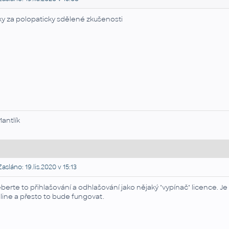
ky za polopaticky sdělené zkušenosti
Mantlík
asláno: 19.lis.2020 v 15:13
berte to přihlašování a odhlašování jako nějaký "vypínač" licence. J
line a přesto to bude fungovat.