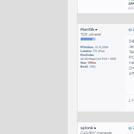
AR
(po
Mantlík
Z
TOP uživatel
Dě
Je
Přihlášen:
01.říj.2004
Ta
Lokalita:
ČR (Pha)
Používám:
PC
ACAD/Map/Civil R10-> 2026
ne
Stav:
Offline
Bodů:
2591
Om
of
J. 
splonk
Z
CAD/BIM manager