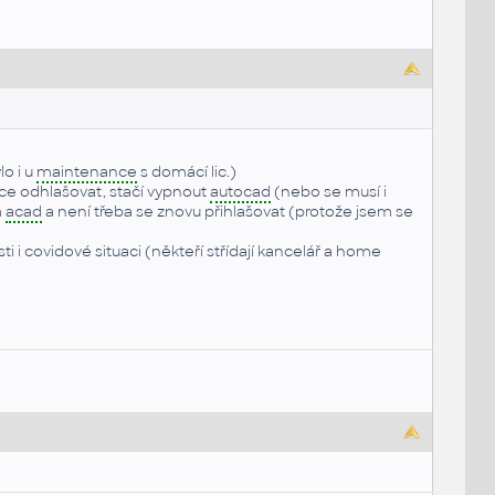
o i u
maintenance
s domácí lic.)
áce odhlašovat, stačí vypnout
autocad
(nebo se musí i
m
acad
a není třeba se znovu přihlašovat (protože jsem se
i i covidové situaci (někteří střídají kancelář a home