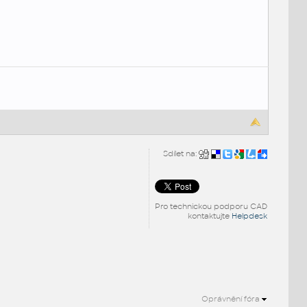
Sdílet na:
Pro technickou podporu CAD
kontaktujte
Helpdesk
Oprávnění fóra