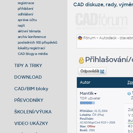
registrace
CAD diskuze, rady, výmě
přihlášení
odhlášení
správa účtu
najít
aktivní témata
archiv konference
Fórum
>
Autodesk - stavebni
posledních 100 příspěvků
lokality registrací
CAD blogy a média
Přihlašování/
TIPY A TRIKY
Odpovědět
DOWNLOAD
Autor
Zp
CAD/BIM bloky
Mantlík
Zas
TOP uživatel
PŘEVODNÍKY
Zd
ŠKOLENÍ/VÝUKA
Přihlášen:
01.říj.2004
V 
Lokalita:
ČR (Pha)
Používám:
au
VIDEO UKÁZKY
ACAD/Map/Civil R10-> 2026
a)
Stav:
Offline
b)
Bodů:
2591