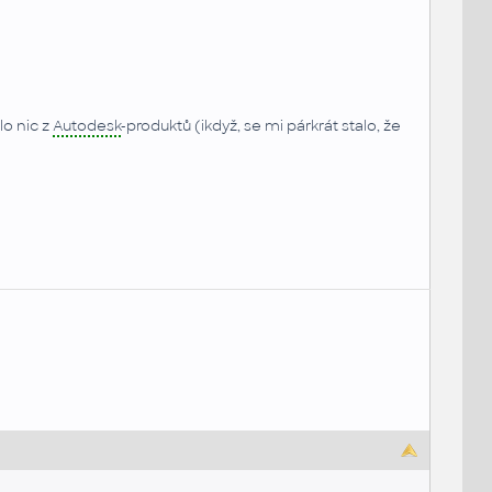
o nic z
Autodesk
-produktů (ikdyž, se mi párkrát stalo, že