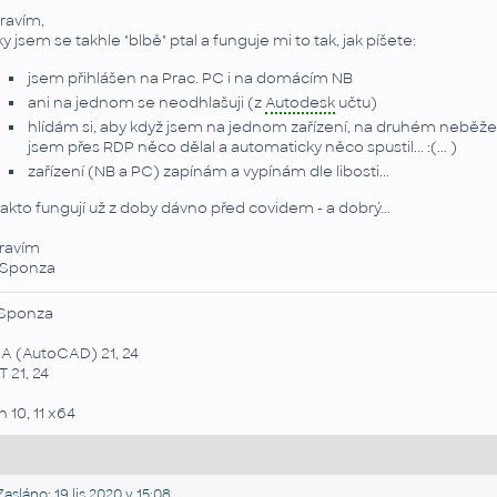
ravím,
ky jsem se takhle "blbě" ptal a funguje mi to tak, jak píšete:
jsem přihlášen na Prac. PC i na domácím NB
ani na jednom se neodhlašuji (z
Autodesk
učtu)
hlídám si, aby když jsem na jednom zařízení, na druhém neběžel
jsem přes RDP něco dělal a automaticky něco spustil... :(... )
zařízení (NB a PC) zapínám a vypínám dle libosti...
. takto fungují už z doby dávno před covidem - a dobrý...
ravím
Sponza
Sponza
A (AutoCAD) 21, 24
 21, 24
 10, 11 x64
asláno: 19.lis.2020 v 15:08