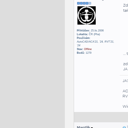
Zd
ta
Přihlášen:
25.lis.2006
Lokalita:
ČR (Pha)
Používám:
AutoCAD/ACA'21, '24, RVT'21,
'24
Stav:
Offline
..
Bodů:
1279
zd
JA
JA
AC
RVT
Win
Mantlík
Z