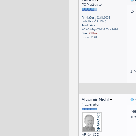
TOP uživatel
Dí
Přihlášen:
01.říj.2004
Lokalita:
ČR (Pha)
Používám:
ACAD/Map/Civil R10-> 2026
Stav:
Offline
Bodů:
2591
J. 
Vladimír Michl
Z
Moderátor
Ne
on
ARKANCE