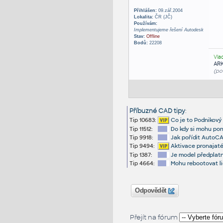
Přihlášen:
09.zář.2004
Lokalita:
ČR (JČ)
Používám:
Implementujeme řešení Autodesk
Stav:
Offline
Bodů:
22208
Vla
AR
(po
Příbuzné CAD tipy
:
Tip 10683:
Co je to Podnikový
Tip 11512:
Do kdy si mohu pon
Tip 9918:
Jak pořídit AutoCA
Tip 9494:
Aktivace pronajaté
Tip 1387:
Je model předplatn
Tip 4664:
Mohu rebootovat li
Odpovědět
Přejít na fórum