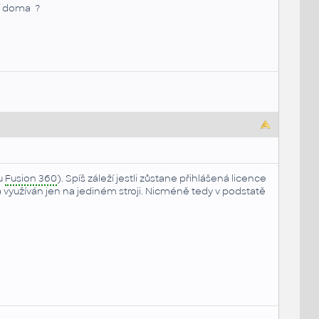
ní doma ?
u
Fusion 360
). Spíš záleží jestli zůstane přihlášená licence
využíván jen na jediném stroji. Nicméně tedy v podstatě