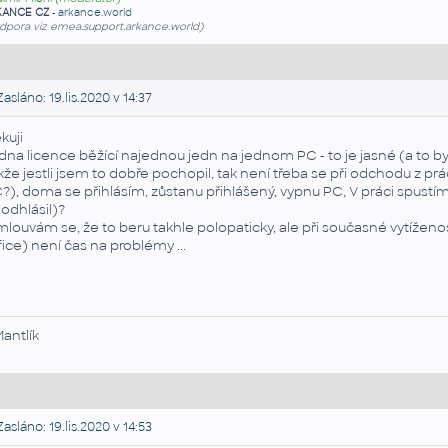
KANCE CZ
-
arkance.world
dpora viz emea.support.arkance.world)
asláno: 19.lis.2020 v 14:37
kuji
dna licence běžící najednou jedn na jednom PC - to je jasné (a to byl
kže jestli jsem to dobře pochopil, tak není třeba se při odchodu z pr
?), doma se přihlásím, zůstanu přihlášený, vypnu PC, V práci spustí
odhlásil)?
louvám se, že to beru takhle polopaticky, ale při současné vytíženost
fice) není čas na problémy ...
Mantlík
asláno: 19.lis.2020 v 14:53