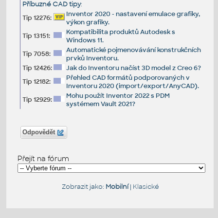
Příbuzné CAD tipy
:
Inventor 2020 - nastavení emulace grafiky,
Tip 12276:
výkon grafiky.
Kompatibilita produktů Autodesk s
Tip 13151:
Windows 11.
Automatické pojmenovávání konstrukčních
Tip 7058:
prvků Inventoru.
Tip 12426:
Jak do Inventoru načíst 3D model z Creo 6?
Přehled CAD formátů podporovaných v
Tip 12182:
Inventoru 2020 (import/export/AnyCAD).
Mohu použít Inventor 2022 s PDM
Tip 12929:
systémem Vault 2021?
Odpovědět
Přejít na fórum
Zobrazit jako:
Mobilní
|
Klasické