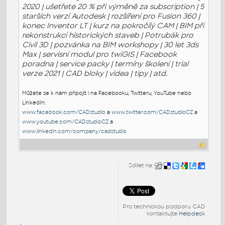
2020 | ušetřete 20 % při výměně za subscription | 5
starších verzí Autodesk | rozšíření pro Fusion 360 |
konec Inventor LT | kurz na pokročilý CAM | BIM při
rekonstrukci historických staveb | Potrubák pro
Civil 3D | pozvánka na BIM workshopy | 30 let 3ds
Max | servisní modul pro twiGIS | Facebook
poradna | service packy | termíny školení | trial
verze 2021 | CAD bloky | videa | tipy | atd.
Můžete se k nám připojit i na Facebooku, Twitteru, YouTube nebo
LinkedIn:
www.facebook.com/CADstudio
a
www.twitter.com/CADstudioCZ
a
www.youtube.com/CADstudioCZ
a
www.linkedin.com/company/cadstudio
Sdílet na:
Pro technickou podporu CAD
kontaktujte
Helpdesk