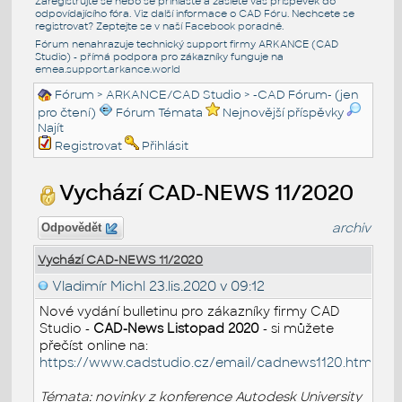
Zaregistrujte se nebo se přihlašte a zašlete váš příspěvek do
odpovídajícího fóra. Viz další informace o
CAD Fóru
. Nechcete se
registrovat? Zeptejte se v naší
Facebook poradně
.
Fórum nenahrazuje technický support firmy ARKANCE (CAD
Studio) - přímá podpora pro zákazníky funguje na
emea.support.arkance.world
Fórum
>
ARKANCE/CAD Studio
>
-CAD Fórum- (jen
pro čtení)
Fórum Témata
Nejnovější příspěvky
Najít
Registrovat
Přihlásit
Vychází CAD-NEWS 11/2020
archiv
Odpovědět
Vychází CAD-NEWS 11/2020
Vladimír Michl
23.lis.2020 v 09:12
Nové vydání bulletinu pro zákazníky firmy CAD
Studio -
CAD-News Listopad 2020
- si můžete
přečíst online na:
https://www.cadstudio.cz/email/cadnews1120.htm
Témata: novinky z konference Autodesk University