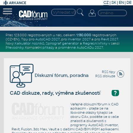
CZ
|
SK
|
EN
|
DE
Přes 123.000 registrovaných u nás, celkem
1.130.000
registrovaných
(CZ+EN)
. Tipy pro
AutoCAD 2027
, pro
Inventor 2027
a pro
Revit 2027
.
Nový
Kalkulátor nosníků
,
Spirograf generátor
a
Regresní křivky
v sekci
Převodníky
.
Kompletní
příkazy
a
proměnné AutoCADu 2027
.
RSS tipy
Diskuzní fórum, poradna
RSS diskuze
?
CAD diskuze, rady, výměna zkušeností
Veřejné diskuzní fórum k CAD
aplikacím - ptejte se na
libovolné otázky týkající se
oboru CAx, podělte se o vaše
znalosti a zkušenosti s
programy AutoCAD, Inventor,
Revit, Fusion, 3ds Max, Vault a s dalšími CAD/BIM/PDM aplikacemi.