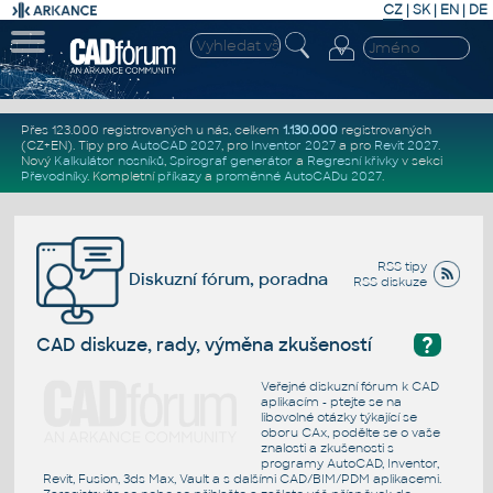
CZ
|
SK
|
EN
|
DE
Přes 123.000 registrovaných u nás, celkem
1.130.000
registrovaných
(CZ+EN)
. Tipy pro
AutoCAD 2027
, pro
Inventor 2027
a pro
Revit 2027
.
Nový
Kalkulátor nosníků
,
Spirograf generátor
a
Regresní křivky
v sekci
Převodníky
.
Kompletní
příkazy
a
proměnné AutoCADu 2027
.
RSS tipy
Diskuzní fórum, poradna
RSS diskuze
?
CAD diskuze, rady, výměna zkušeností
Veřejné diskuzní fórum k CAD
aplikacím - ptejte se na
libovolné otázky týkající se
oboru CAx, podělte se o vaše
znalosti a zkušenosti s
programy AutoCAD, Inventor,
Revit, Fusion, 3ds Max, Vault a s dalšími CAD/BIM/PDM aplikacemi.