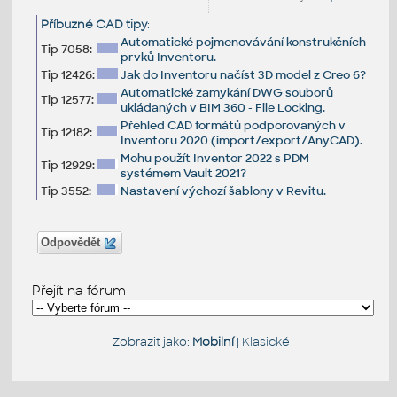
Příbuzné CAD tipy
:
Automatické pojmenovávání konstrukčních
Tip 7058:
prvků Inventoru.
Tip 12426:
Jak do Inventoru načíst 3D model z Creo 6?
Automatické zamykání DWG souborů
Tip 12577:
ukládaných v BIM 360 - File Locking.
Přehled CAD formátů podporovaných v
Tip 12182:
Inventoru 2020 (import/export/AnyCAD).
Mohu použít Inventor 2022 s PDM
Tip 12929:
systémem Vault 2021?
Tip 3552:
Nastavení výchozí šablony v Revitu.
Odpovědět
Přejít na fórum
Zobrazit jako:
Mobilní
|
Klasické