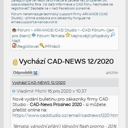
Zaregistrujte se nebo se přihlašte a zašlete váš příspěvek do
odpovídajícího fóra. Viz další informace o
CAD Fóru
. Nechcete se
registrovat? Zeptejte se v naší
Facebook poradně
.
Fórum nenahrazuje technický support firmy ARKANCE (CAD
Studio) - přímá podpora pro zákazníky funguje na
emea.support.arkance.world
Fórum
>
ARKANCE/CAD Studio
>
-CAD Fórum- (jen
pro čtení)
Fórum Témata
Nejnovější příspěvky
Najít
Registrovat
Přihlásit
Vychází CAD-NEWS 12/2020
archiv
Odpovědět
Vychází CAD-NEWS 12/2020
Vladimír Michl
16.pro.2020 v 10:37
Nové vydání bulletinu pro zákazníky firmy CAD
Studio -
CAD-News Prosinec 2020
- si můžete
přečíst online na:
https://www.cadstudio.cz/email/cadnews1220.htm
Témata: vánoční přání | Vánoční flash promo - 20%