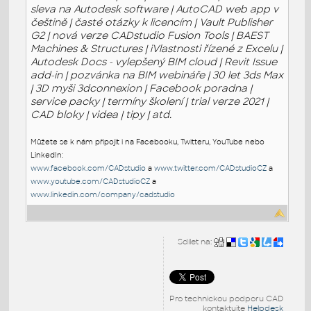
sleva na Autodesk software | AutoCAD web app v
češtině | časté otázky k licencím | Vault Publisher
G2 | nová verze CADstudio Fusion Tools | BAEST
Machines & Structures | iVlastnosti řízené z Excelu |
Autodesk Docs - vylepšený BIM cloud | Revit Issue
add-in | pozvánka na BIM webináře | 30 let 3ds Max
| 3D myši 3dconnexion | Facebook poradna |
service packy | termíny školení | trial verze 2021 |
CAD bloky | videa | tipy | atd.
Můžete se k nám připojit i na Facebooku, Twitteru, YouTube nebo
LinkedIn:
www.facebook.com/CADstudio
a
www.twitter.com/CADstudioCZ
a
www.youtube.com/CADstudioCZ
a
www.linkedin.com/company/cadstudio
Sdílet na:
Pro technickou podporu CAD
kontaktujte
Helpdesk