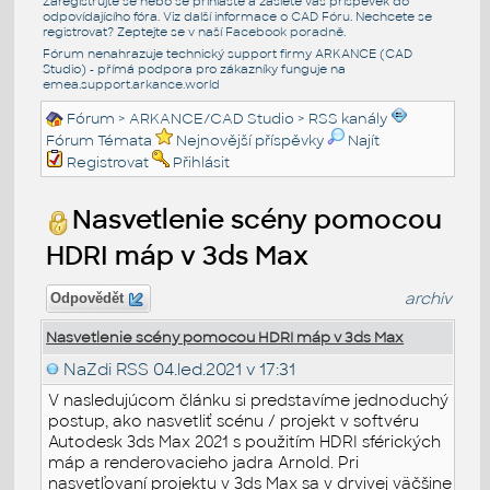
Zaregistrujte se nebo se přihlašte a zašlete váš příspěvek do
odpovídajícího fóra. Viz další informace o
CAD Fóru
. Nechcete se
registrovat? Zeptejte se v naší
Facebook poradně
.
Fórum nenahrazuje technický support firmy ARKANCE (CAD
Studio) - přímá podpora pro zákazníky funguje na
emea.support.arkance.world
Fórum
>
ARKANCE/CAD Studio
>
RSS kanály
Fórum Témata
Nejnovější příspěvky
Najít
Registrovat
Přihlásit
Nasvetlenie scény pomocou
HDRI máp v 3ds Max
archiv
Odpovědět
Nasvetlenie scény pomocou HDRI máp v 3ds Max
NaZdi RSS
04.led.2021 v 17:31
V nasledujúcom článku si predstavíme jednoduchý
postup, ako nasvetliť scénu / projekt v softvéru
Autodesk 3ds Max 2021 s použitím HDRI sférických
máp a renderovacieho jadra Arnold. Pri
nasvetľovaní projektu v 3ds Max sa v drvivej väčšine