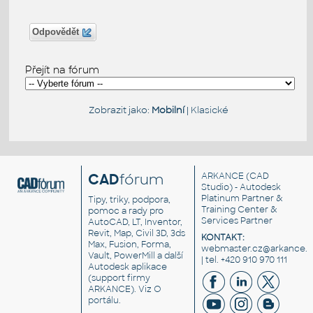
Odpovědět
Přejít na fórum
Zobrazit jako:
Mobilní
|
Klasické
CAD
fórum
ARKANCE
(CAD
Studio) - Autodesk
Platinum Partner &
Tipy, triky, podpora,
Training Center &
pomoc a rady pro
Services Partner
AutoCAD, LT, Inventor,
Revit, Map, Civil 3D, 3ds
KONTAKT:
Max, Fusion, Forma,
webmaster.cz@arkance.w
Vault, PowerMill a další
| tel. +420 910 970 111
Autodesk aplikace
(support firmy
ARKANCE). Viz
O
portálu
.