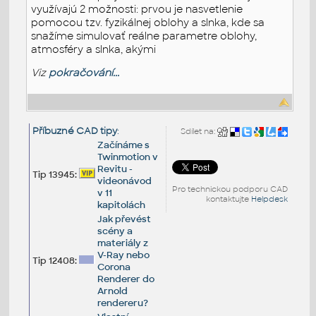
využívajú 2 možnosti: prvou je nasvetlenie
pomocou tzv. fyzikálnej oblohy a slnka, kde sa
snažíme simulovať reálne parametre oblohy,
atmosféry a slnka, akými
Viz
pokračování...
Příbuzné CAD tipy
:
Sdílet na:
Začínáme s
Twinmotion v
Revitu -
Tip 13945:
videonávod
Pro technickou podporu CAD
v 11
kontaktujte
Helpdesk
kapitolách
Jak převést
scény a
materiály z
V-Ray nebo
Tip 12408:
Corona
Renderer do
Arnold
rendereru?