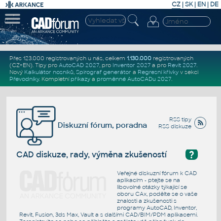
CZ
|
SK
|
EN
|
DE
Přes 123.000 registrovaných u nás, celkem
1.130.000
registrovaných
(CZ+EN)
. Tipy pro
AutoCAD 2027
, pro
Inventor 2027
a pro
Revit 2027
.
Nový
Kalkulátor nosníků
,
Spirograf generátor
a
Regresní křivky
v sekci
Převodníky
.
Kompletní
příkazy
a
proměnné AutoCADu 2027
.
RSS tipy
Diskuzní fórum, poradna
RSS diskuze
?
CAD diskuze, rady, výměna zkušeností
Veřejné diskuzní fórum k CAD
aplikacím - ptejte se na
libovolné otázky týkající se
oboru CAx, podělte se o vaše
znalosti a zkušenosti s
programy AutoCAD, Inventor,
Revit, Fusion, 3ds Max, Vault a s dalšími CAD/BIM/PDM aplikacemi.