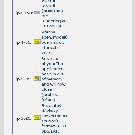
Vlastní
pozadí
(prostředí)
Tip 13698:
pro
rendering ve
Fusion 360.
Přenos
scén/modelů
Tip 4756:
3ds max do
starších
verzí.
3ds max
chyba: The
application
has run out
Tip 6335:
of memory
and will now
close
(přehled
řešení)
Bezplatný
dávkový
konvertor 3D
Tip 5626:
souborů
formátu OBJ,
3DS, DXF.