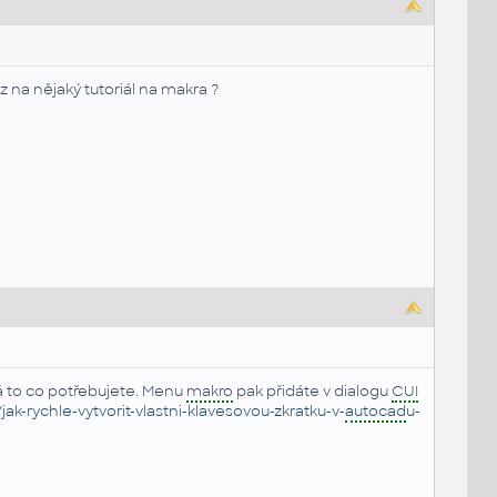
na nějaký tutoriál na makra ?
lá to co potřebujete. Menu
makro
pak přidáte v dialogu
CUI
-rychle-vytvorit-vlastni-klavesovou-zkratku-v-
autocad
u-