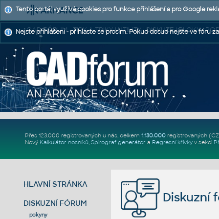
Tento portál využívá cookies pro funkce přihlášení a pro Google rek
CAD FÓRUM - TIPY A TRIKY | UTILITY | DISKUZE | BLOKY |
Nejste přihlášeni - přihlaste se prosím. Pokud dosud nejste ve fóru za
Přes 123.000 registrovaných u nás, celkem
1.130.000
registrovaných (C
Nový
Kalkulátor nosníků
,
Spirograf generátor
a
Regresní křivky
v sekci
P
HLAVNÍ STRÁNKA
Diskuzní 
DISKUZNÍ FÓRUM
pokyny