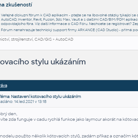
na zkušeností
Veřejné diskuzní fórum k CAD aplikacím - ptejte se na libovolné otázky týkající s
AutoCAD, Inventor, Revit, Fusion, 3ds Max, Vault a s dalšími CAD/BIM/PDM aplikac
odpovídajícího fóra. Viz další informace o
CAD Fóru
. Nechcete se registrovat? Zep
Fórum nenahrazuje technický support firmy ARKANCE (CAD Studio) - přímá po
ctví, strojírenství, CAD/GIS
>
AutoCAD
tovacího stylu ukázáním
ráva
Téma: Nastavení kotovacího stylu ukázáním
láno: 14.led.2021 v 13:18
brý den,
víte zda funguje v cadu rychlá funkce jako laymcur akorát na kótovací
modelu použito několik kótovacích stylů, zadám příkaz a označím kótu,