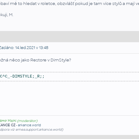
baví mě to hledat v roletce, obzvlášť pokud je tam více stylů a mají
kuji, M.
asláno: 14.led.2021 v 13:48
žná něco jako Restore v DimStyle?
C^C_-DIMSTYLE;_R;;
dimír Michl
(moderátor)
KANCE CZ
-
arkance.world
dpora viz emea.support.arkance.world)