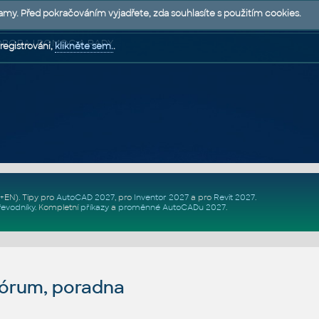
lamy. Před pokračováním vyjadřete, zda souhlasíte s použitím cookies.
 PODPORA | POMOC A RADY
registrováni,
klikněte sem.
.
Z+EN)
. Tipy pro
AutoCAD 2027
, pro
Inventor 2027
a pro
Revit 2027
.
řevodníky
.
Kompletní
příkazy
a
proměnné AutoCADu 2027
.
fórum, poradna