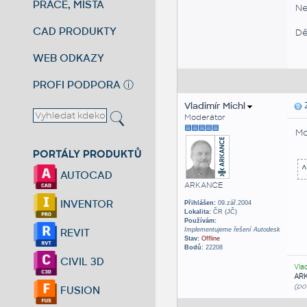
PRÁCE, MÍSTA
Ne
CAD PRODUKTY
Dě
WEB ODKAZY
PROFI PODPORA
ⓘ
Vladimír Michl
Z
Moderátor
Mo
PORTÁLY PRODUKTŮ
^
AUTOCAD
ARKANCE
INVENTOR
Přihlášen:
09.zář.2004
Lokalita:
ČR (JČ)
Používám:
Implementujeme řešení Autodesk
REVIT
Stav:
Offline
Bodů:
22208
CIVIL 3D
Vla
AR
(po
FUSION