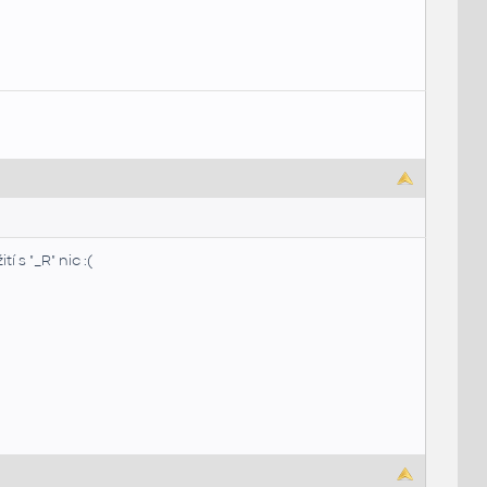
 s "_R" nic :(