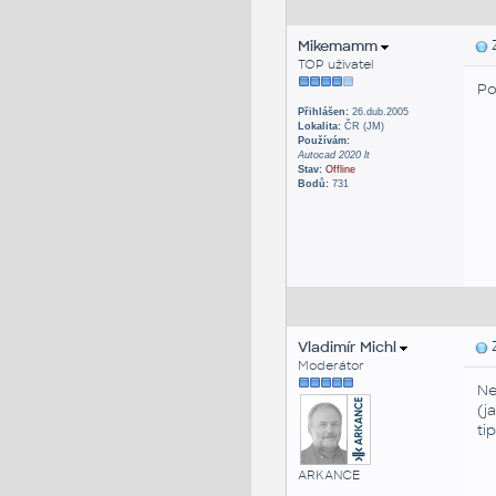
Mikemamm
Z
TOP uživatel
Po
Přihlášen:
26.dub.2005
Lokalita:
ČR (JM)
Používám:
Autocad 2020 lt
Stav:
Offline
Bodů:
731
Vladimír Michl
Z
Moderátor
Ne
(j
ti
ARKANCE