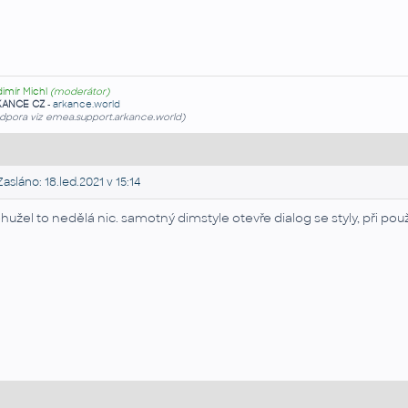
dimír Michl
(moderátor)
KANCE CZ
-
arkance.world
dpora viz emea.support.arkance.world)
asláno: 18.led.2021 v 15:14
hužel to nedělá nic. samotný dimstyle otevře dialog se styly, při použití