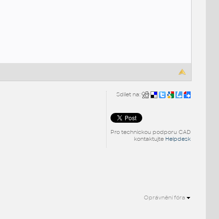
Sdílet na:
Pro technickou podporu CAD
kontaktujte
Helpdesk
Oprávnění fóra