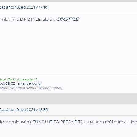
asláno: 18.led.2021 v 17:16
mluvím o DIMSTYLE, ale o
_-DIMSTYLE
.
dimír Michl
(moderátor)
KANCE CZ
-
arkance.world
dpora viz emea.support.arkance.world)
asláno: 19.led.2021 v 13:35
k se omlouvám. FUNGUJE TO PŘESNĚ TAK, jak jsem měl namysli. Mock