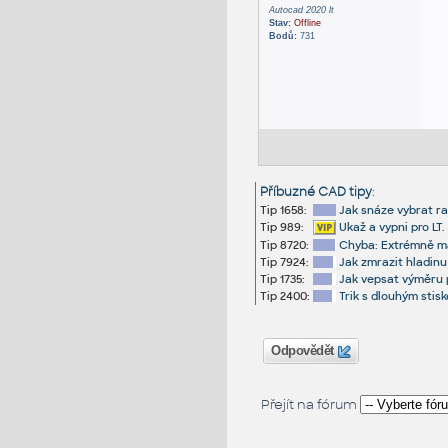
Autocad 2020 lt
Stav:
Offline
Bodů:
731
Příbuzné CAD tipy
:
Tip 1658:
Jak snáze vybrat r
Tip 989:
Ukaž a vypni pro LT
Tip 8720:
Chyba: Extrémně ma
Tip 7924:
Jak zmrazit hladinu
Tip 1735:
Jak vepsat výměru 
Tip 2400:
Trik s dlouhým stis
Odpovědět
Přejít na fórum