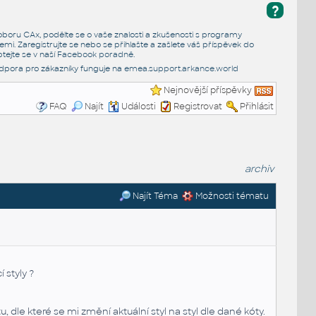
?
e oboru CAx, podělte se o vaše znalosti a zkušenosti s programy
emi. Zaregistrujte se nebo se přihlašte a zašlete váš příspěvek do
tejte se v naší
Facebook poradně
.
dpora pro zákazníky funguje na
emea.support.arkance.world
Nejnovější příspěvky
FAQ
Najít
Události
Registrovat
Přihlásit
archiv
Najít Téma
Možnosti tématu
 styly ?
 dle které se mi změní aktuální styl na styl dle dané kóty.