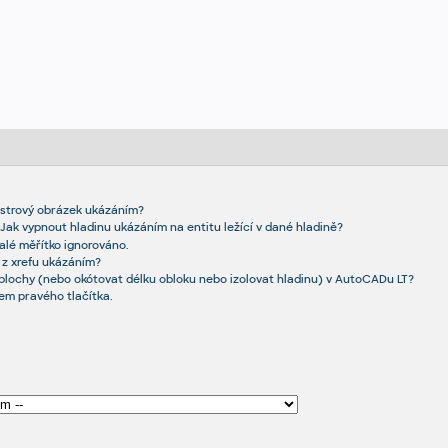
astrový obrázek ukázáním?
. Jak vypnout hladinu ukázáním na entitu ležící v dané hladině?
lé měřítko ignorováno.
 z xrefu ukázáním?
plochy (nebo okótovat délku obloku nebo izolovat hladinu) v AutoCADu LT?
kem pravého tlačítka.