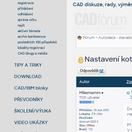
registrace
CAD diskuze, rady, výmě
přihlášení
odhlášení
správa účtu
najít
aktivní témata
archiv konference
Fórum
>
Autodesk - stavebni
posledních 100 příspěvků
lokality registrací
CAD blogy a média
Nastavení ko
TIPY A TRIKY
Odpovědět
DOWNLOAD
Autor
Zp
CAD/BIM bloky
Mikemamm
Zas
TOP uživatel
PŘEVODNÍKY
Do
ŠKOLENÍ/VÝUKA
Přihlášen:
26.dub.2005
ne
Lokalita:
ČR (JM)
Používám:
VIDEO UKÁZKY
Autocad 2020 lt
Př.
Stav:
Offline
V 
Bodů:
731