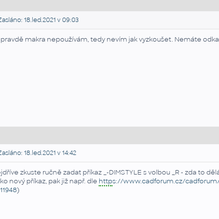
asláno: 18.led.2021 v 09:03
pravdě makra nepoužívám, tedy nevím jak vyzkoušet. Nemáte odkaz 
asláno: 18.led.2021 v 14:42
jdříve zkuste ručně zadat příkaz _-DIMSTYLE s volbou _R - zda to dě
ako nový příkaz, pak již např. dle
http
s://www.cadforum.cz/cadforum/jak
p11948
)