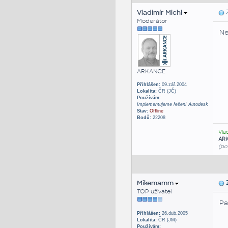
Vladimír Michl
Z
Moderátor
Ne
ARKANCE
Přihlášen:
09.zář.2004
Lokalita:
ČR (JČ)
Používám:
Implementujeme řešení Autodesk
Stav:
Offline
Bodů:
22208
Vla
AR
(po
Mikemamm
Z
TOP uživatel
Pa
Přihlášen:
26.dub.2005
Lokalita:
ČR (JM)
Používám: