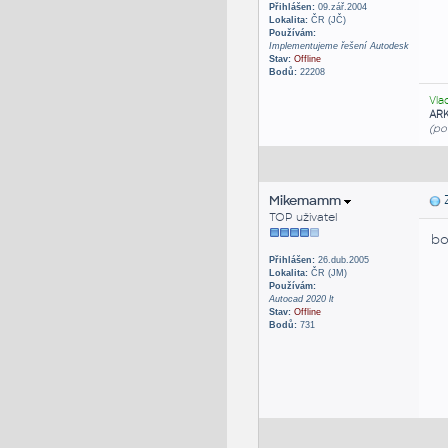
Přihlášen:
09.zář.2004
Lokalita:
ČR (JČ)
Používám:
Implementujeme řešení Autodesk
Stav:
Offline
Bodů:
22208
Vla
AR
(po
Mikemamm
Z
TOP uživatel
bo
Přihlášen:
26.dub.2005
Lokalita:
ČR (JM)
Používám:
Autocad 2020 lt
Stav:
Offline
Bodů:
731