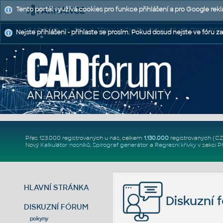
Tento portál využívá cookies pro funkce přihlášení a pro Google rek
CAD FÓRUM - TIPY A TRIKY | UTILITY | DISKUZE | BLOKY |
Nejste přihlášeni - přihlaste se prosím. Pokud dosud nejste ve fóru za
Přes 123.000 registrovaných u nás, celkem
1.130.000
registrovaných (C
Nový
Kalkulátor nosníků
,
Spirograf generátor
a
Regresní křivky
v sekci
P
HLAVNÍ STRÁNKA
Diskuzní 
DISKUZNÍ FÓRUM
pokyny