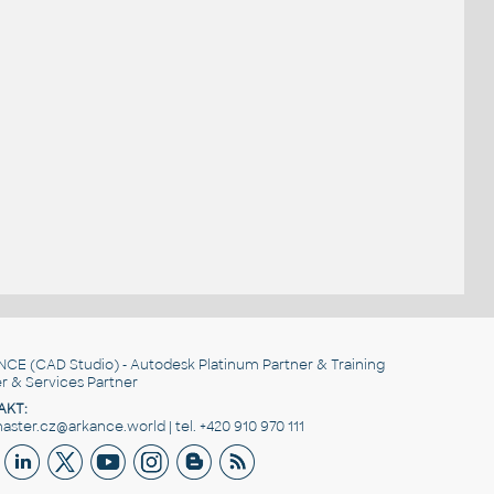
NCE
(CAD Studio) - Autodesk Platinum Partner & Training
r & Services Partner
AKT:
ster.cz@arkance.world | tel. +420 910 970 111