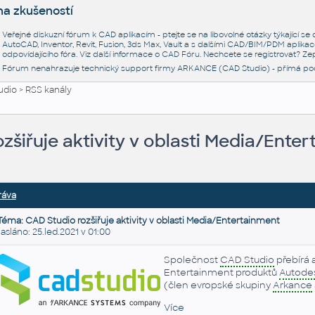
na zkušeností
Veřejné diskuzní fórum k CAD aplikacím - ptejte se na libovolné otázky týkající s
AutoCAD, Inventor, Revit, Fusion, 3ds Max, Vault a s dalšími CAD/BIM/PDM aplikac
odpovídajícího fóra. Viz další informace o
CAD Fóru
. Nechcete se registrovat? Zep
Fórum nenahrazuje technický support firmy ARKANCE (CAD Studio) - přímá po
udio
>
RSS kanály
zšiřuje aktivity v oblasti Media/Ente
ráva
Téma: CAD Studio rozšiřuje aktivity v oblasti Media/Entertainment
láno: 25.led.2021 v 01:00
Společnost
CAD Studio
přebírá 
Entertainment produktů
Autode
(člen evropské skupiny
Arkance
Více