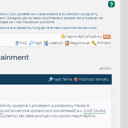
?
e oboru CAx, podělte se o vaše znalosti a zkušenosti s programy
emi. Zaregistrujte se nebo se přihlašte a zašlete váš příspěvek do
tejte se v naší
Facebook poradně
.
dpora pro zákazníky funguje na
emea.support.arkance.world
Nejnovější příspěvky
FAQ
Najít
Události
Registrovat
Přihlásit
rtainment
archiv
Najít Téma
Možnosti tématu
aktivity spojené s prodejem a podporou Media &
sk
od slovenské společnosti boneheadZ a.s.
CAD Studio
Systems) tak dále posiluje svou pozici nejsilnějšího ...