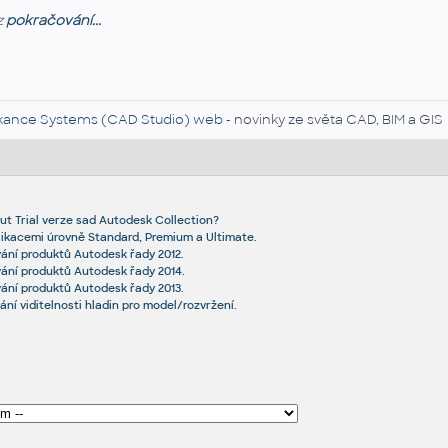
z
pokračování...
kance Systems (CAD Studio) web
- novinky ze světa CAD, BIM a GIS
ut Trial verze sad Autodesk Collection?
likacemi úrovně Standard, Premium a Ultimate.
ání produktů Autodesk řady 2012.
ání produktů Autodesk řady 2014.
ání produktů Autodesk řady 2013.
ní viditelnosti hladin pro model/rozvržení.