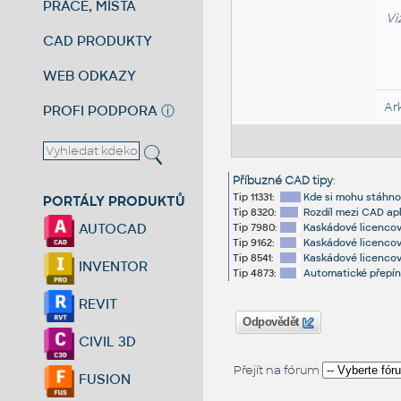
PRÁCE, MÍSTA
Vi
CAD PRODUKTY
WEB ODKAZY
Ar
PROFI PODPORA
ⓘ
Příbuzné CAD tipy
:
Tip 11331:
Kde si mohu stáhno
PORTÁLY PRODUKTŮ
Tip 8320:
Rozdíl mezi CAD ap
AUTOCAD
Tip 7980:
Kaskádové licencov
Tip 9162:
Kaskádové licencov
Tip 8541:
Kaskádové licencov
INVENTOR
Tip 4873:
Automatické přepíná
REVIT
Odpovědět
CIVIL 3D
Přejít na fórum
FUSION