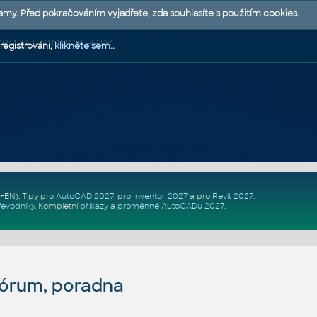
lamy. Před pokračováním vyjadřete, zda souhlasíte s použitím cookies.
 PODPORA | POMOC A RADY
registrováni,
klikněte sem.
.
Z+EN)
. Tipy pro
AutoCAD 2027
, pro
Inventor 2027
a pro
Revit 2027
.
řevodníky
.
Kompletní
příkazy
a
proměnné AutoCADu 2027
.
fórum, poradna