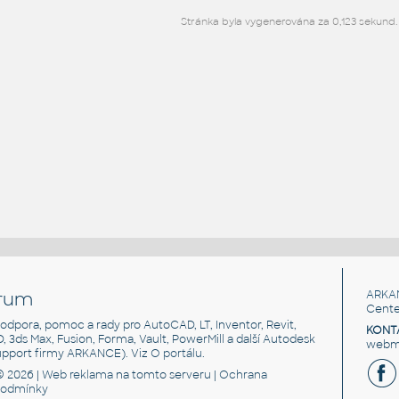
Stránka byla vygenerována za 0,123 sekund.
rum
ARKA
Cente
, podpora, pomoc a rady pro AutoCAD, LT, Inventor, Revit,
KONT
3D, 3ds Max, Fusion, Forma, Vault, PowerMill a další Autodesk
webma
support firmy ARKANCE). Viz
O portálu
.
© 2026 |
Web reklama
na tomto serveru |
Ochrana
podmínky