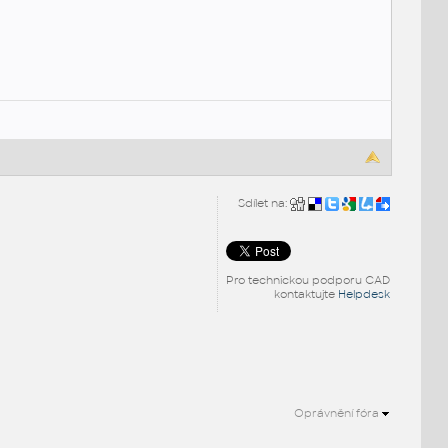
Sdílet na:
Pro technickou podporu CAD
kontaktujte
Helpdesk
Oprávnění fóra