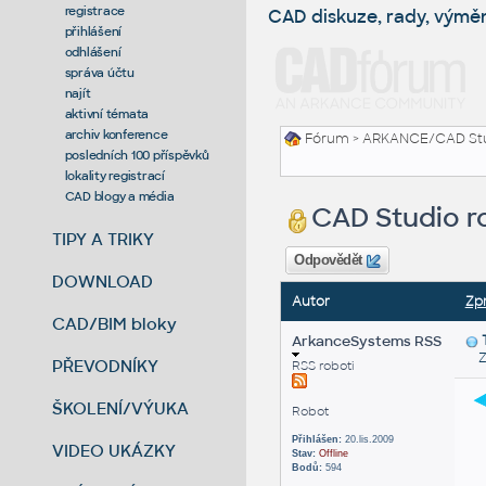
registrace
CAD diskuze, rady, výmě
přihlášení
odhlášení
správa účtu
najít
aktivní témata
archiv konference
Fórum
>
ARKANCE/CAD St
posledních 100 příspěvků
lokality registrací
CAD blogy a média
CAD Studio ro
TIPY A TRIKY
Odpovědět
DOWNLOAD
Autor
Zp
CAD/BIM bloky
ArkanceSystems RSS
Zas
PŘEVODNÍKY
RSS roboti
ŠKOLENÍ/VÝUKA
Robot
Přihlášen:
20.lis.2009
VIDEO UKÁZKY
Stav:
Offline
Bodů:
594