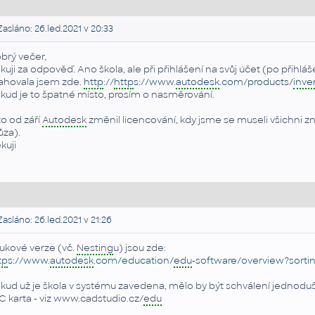
asláno: 26.led.2021 v 20:33
brý večer,
kuji za odpověď. Ano škola, ale při přihlášení na svůj účet (po přihlá
ahovala jsem zde.
http
://
http
s://www.
autodesk
.com/products/
inve
kud je to špatné místo, prosím o nasměrování.
to od září
Autodesk
změnil licencování, kdy jsme se museli všichni zn
ůza).
kuji
asláno: 26.led.2021 v 21:26
ukové verze (vč.
Nesting
u) jsou zde:
tp
s://www.
autodesk
.com/education/
edu
-software/overview?sorti
kud už je škola v systému zavedena, mělo by být schválení jednodušší
IC karta - viz www.cadstudio.cz/
edu