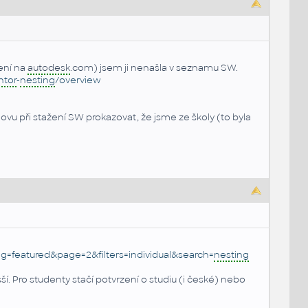
šení na
autodesk
.com) jsem ji nenašla v seznamu SW.
ntor
-
nesting
/overview
ovu při stažení SW prokazovat, že jsme ze školy (to byla
ng=featured&page=2&filters=individual&search=
nesting
. Pro studenty stačí potvrzení o studiu (i české) nebo