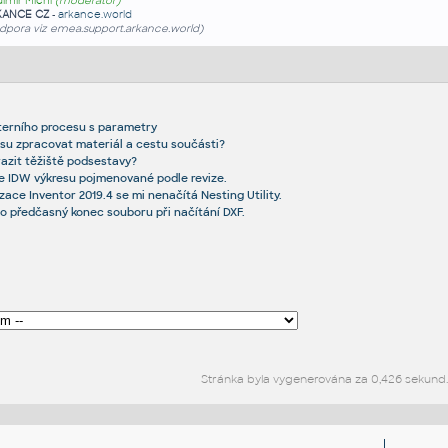
dimír Michl
(moderátor)
KANCE CZ
-
arkance.world
dpora viz emea.support.arkance.world)
xterního procesu s parametry
resu zpracovat materiál a cestu součásti?
razit těžiště podsestavy?
e IDW výkresu pojmenované podle revize.
izace Inventor 2019.4 se mi nenačítá Nesting Utility.
 předčasný konec souboru při načítání DXF.
Stránka byla vygenerována za 0,426 sekund