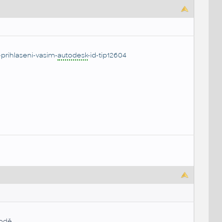
prihlaseni-vasim-
autodesk
-id-tip12604
odě.