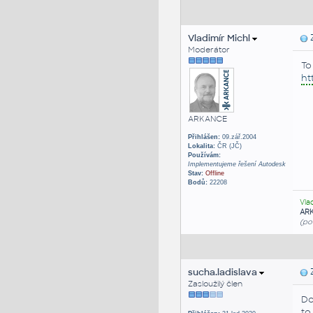
Vladimír Michl
Z
Moderátor
To
ht
ARKANCE
Přihlášen:
09.zář.2004
Lokalita:
ČR (JČ)
Používám:
Implementujeme řešení Autodesk
Stav:
Offline
Bodů:
22208
Vla
AR
(po
sucha.ladislava
Z
Zasloužilý člen
Do
to