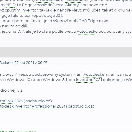
ám
MSIE
11 a Edge v poslední verzi. Skripty jsou povolené.
yž spustím
inventor
, tak jak je nahoře vlevo můj účet, tak ať kliknu na
nguje (ale to asi nepotřebuje JS).
konce jsem nastavila i jako výchozí prohlížeč Edge a nic.
k nevím co dál.
. jedu na W7, ale je to stále podle webu
Autodesk
u podporovaný sy
asláno: 27.led.2021 v 06:07
ndows 7 nejsou podporovaný systém - ani
Autodesk
em, ani samot
rze Windows 10 nebo Windows 8.1, pro
Inventor
2021 dokonce je Wi
drobněji viz:
utoCAD
2021 (cadstudio.cz)
todesk
Inventor Professional
2021 (cadstudio.cz)