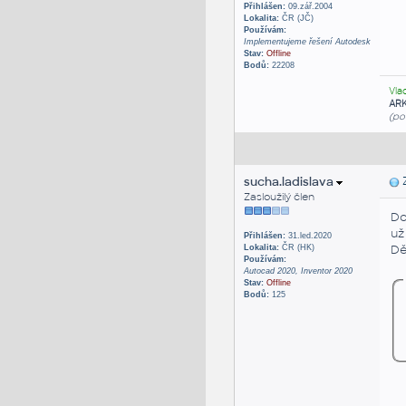
Přihlášen:
09.zář.2004
Lokalita:
ČR (JČ)
Používám:
Implementujeme řešení Autodesk
Stav:
Offline
Bodů:
22208
Vla
AR
(po
sucha.ladislava
Z
Zasloužilý člen
Do
už
Přihlášen:
31.led.2020
Dě
Lokalita:
ČR (HK)
Používám:
Autocad 2020, Inventor 2020
Stav:
Offline
Bodů:
125