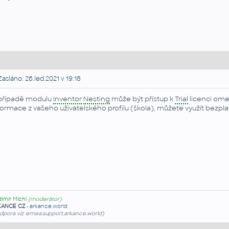
asláno: 26.led.2021 v 19:18
případě modulu
Inventor
Nesting
může být přístup k
Trial
licenci ome
formace z vašeho uživatelského profilu (škola), můžete využít bezpla
dimír Michl
(moderátor)
KANCE CZ
-
arkance.world
dpora viz emea.support.arkance.world)