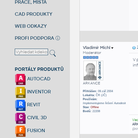
PRÁCE, MÍSTA
CAD PRODUKTY
WEB ODKAZY
PROFI PODPORA
ⓘ
Vladimír Michl
Z
Moderátor
V 
in
PORTÁLY PRODUKTŮ
AUTOCAD
ARKANCE
INVENTOR
Přihlášen:
09.zář.2004
Lokalita:
ČR (JČ)
Používám:
Implementujeme řešení Autodesk
REVIT
Stav:
Offline
Bodů:
22208
CIVIL 3D
Vla
AR
(po
FUSION