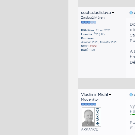
sucha.ladislava
Z
Zasloužilý člen
Do
dě
Přihlášen:
31.led.2020
St
Lokalita:
ČR (HK)
Používám:
Po
Autocad 2020, Inventor 2020
Stav:
Offline
Bodů:
125
A 
hr
Dě
Vladimír Michl
Z
Moderátor
Vý
ht
Po
IS
ARKANCE