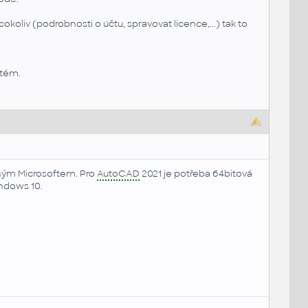
 cokoliv (podrobnosti o účtu, spravovat licence,...) tak to
stém.
ným Microsoftem. Pro
AutoCAD
2021 je potřeba 64bitová
ndows 10.