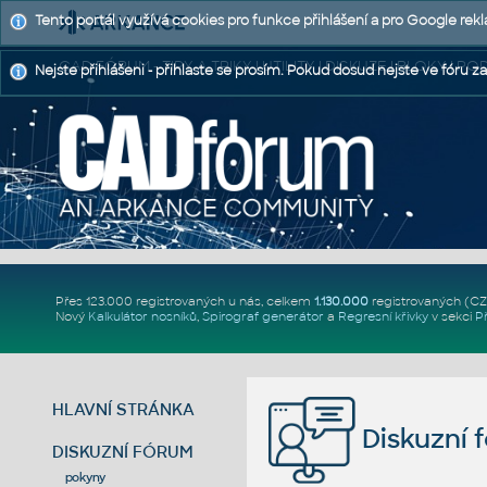
Tento portál využívá cookies pro funkce přihlášení a pro Google rek
CAD FÓRUM - TIPY A TRIKY | UTILITY | DISKUZE | BLOKY |
Nejste přihlášeni - přihlaste se prosím. Pokud dosud nejste ve fóru za
Přes 123.000 registrovaných u nás, celkem
1.130.000
registrovaných (C
Nový
Kalkulátor nosníků
,
Spirograf generátor
a
Regresní křivky
v sekci
P
HLAVNÍ STRÁNKA
Diskuzní 
DISKUZNÍ FÓRUM
pokyny