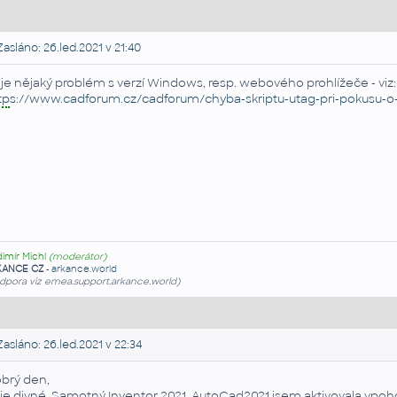
asláno: 26.led.2021 v 21:40
 je nějaký problém s verzí Windows, resp. webového prohlížeče - viz:
tp
s://www.cadforum.cz/cadforum/chyba-skriptu-utag-pri-pokusu-o-
dimír Michl
(moderátor)
KANCE CZ
-
arkance.world
dpora viz emea.support.arkance.world)
asláno: 26.led.2021 v 22:34
brý den,
 je divné. Samotný
Inventor
2021,
AutoCad
2021 jsem aktivovala vpoh