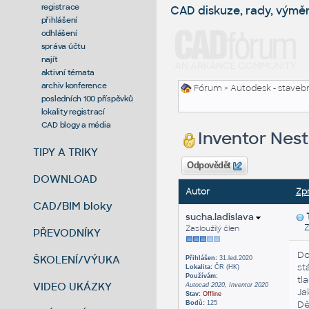
registrace
CAD diskuze, rady, výmě
přihlášení
odhlášení
správa účtu
najít
aktivní témata
archiv konference
Fórum
>
Autodesk - stavebni
posledních 100 příspěvků
lokality registrací
CAD blogy a média
Inventor Nesti
TIPY A TRIKY
Odpovědět
DOWNLOAD
Autor
Zp
CAD/BIM bloky
sucha.ladislava
Zas
Zasloužilý člen
PŘEVODNÍKY
Do
ŠKOLENÍ/VÝUKA
Přihlášen:
31.led.2020
st
Lokalita:
ČR (HK)
Používám:
tl
VIDEO UKÁZKY
Autocad 2020, Inventor 2020
Ja
Stav:
Offline
Dě
Bodů:
125