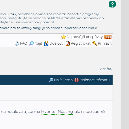
?
e oboru CAx, podělte se o vaše znalosti a zkušenosti s programy
emi. Zaregistrujte se nebo se přihlašte a zašlete váš příspěvek do
tejte se v naší
Facebook poradně
.
dpora pro zákazníky funguje na
emea.support.arkance.world
Nejnovější příspěvky
FAQ
Najít
Události
Registrovat
Přihlásit
archiv
Najít Téma
Možnosti tématu
 nainstalovala jsem si
Inventor
Nesting
, ale nikde žádné