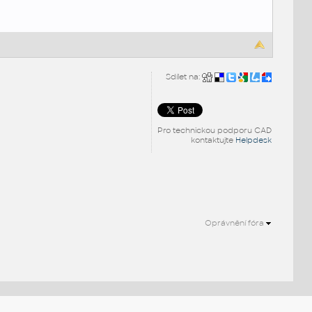
Sdílet na:
Pro technickou podporu CAD
kontaktujte
Helpdesk
Oprávnění fóra
.