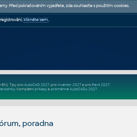
lamy. Před pokračováním vyjadřete, zda souhlasíte s použitím cookies.
 PODPORA | POMOC A RADY
registrováni,
klikněte sem.
.
Z+EN)
. Tipy pro
AutoCAD 2027
, pro
Inventor 2027
a pro
Revit 2027
.
řevodníky
.
Kompletní
příkazy
a
proměnné AutoCADu 2027
.
fórum, poradna