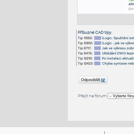
Vla
AR
(po
Příbuzné CAD tipy
:
Tip 11550:
iLogic: Spuštění e
Tip 10851:
iLogic - jak ve výk
Tip 8717:
Jak ve výkresu zob
Tip 9476:
Ukládání DWG kopi
Tip 12219:
Po instalaci aktual
Tip 12423:
Chyba syntaxe nebo
Odpovědět
Přejít na fórum