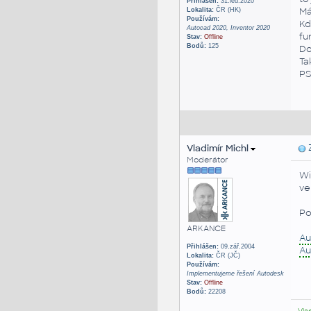
Přihlášen:
31.led.2020
M
Lokalita:
ČR (HK)
Používám:
Kd
Autocad 2020, Inventor 2020
fu
Stav:
Offline
Bodů:
125
Do
Ta
PS
Vladimír Michl
Z
Moderátor
Wi
ve
Po
ARKANCE
A
Přihlášen:
09.zář.2004
Au
Lokalita:
ČR (JČ)
Používám:
Implementujeme řešení Autodesk
Stav:
Offline
Bodů:
22208