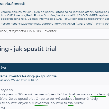
na zkušeností
Veřejné diskuzní fórum k CAD aplikacím - ptejte se na libovolné otázky týkající s
AutoCAD, Inventor, Revit, Fusion, 3ds Max, Vault a s dalšími CAD/BIM/PDM aplikac
odpovídajícího fóra. Viz další informace o
CAD Fóru
. Nechcete se registrovat? Zep
Fórum nenahrazuje technický support firmy ARKANCE (CAD Studio) - přímá po
ctví, strojírenství, CAD/GIS
>
Inventor
ng - jak spustit trial
ráva
Téma: Inventor Nesting - jak spustit trial
láno: 26.led.2021 v 19:06
brý den,
áhla jsem si 30denní trail verzi (přes tlačítko
trial
na webu
autodesk
u)
ačítko, že se spustí
trial
. Chce to po mě zadávat licencnčí kódy.
k to spustit, abych si v
inventor
u spustila tu
trial
verzi?
kuji