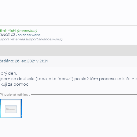
dimír Michl
(moderátor)
KANCE CZ
-
arkance.world
dpora viz emea.support.arkance.world)
asláno: 26.led.2021 v 21:31
brý den,
 jsem se doklikala (teda je to "opruz") po složitém procesu ke klíči. A
kuji za pomoc
Připojené náhledy