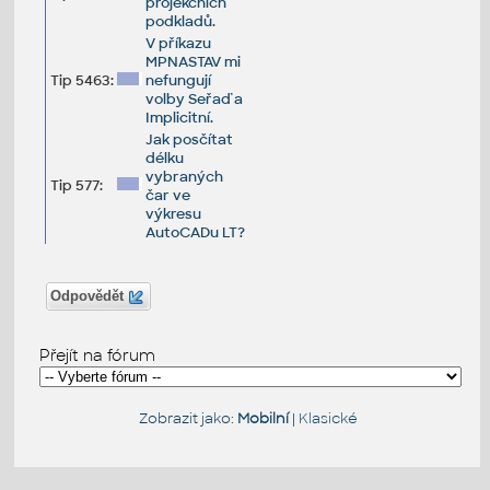
projekčních
podkladů.
V příkazu
MPNASTAV mi
Tip 5463:
nefungují
volby Seřaď a
Implicitní.
Jak posčítat
délku
vybraných
Tip 577:
čar ve
výkresu
AutoCADu LT?
Odpovědět
Přejít na fórum
Zobrazit jako:
Mobilní
|
Klasické