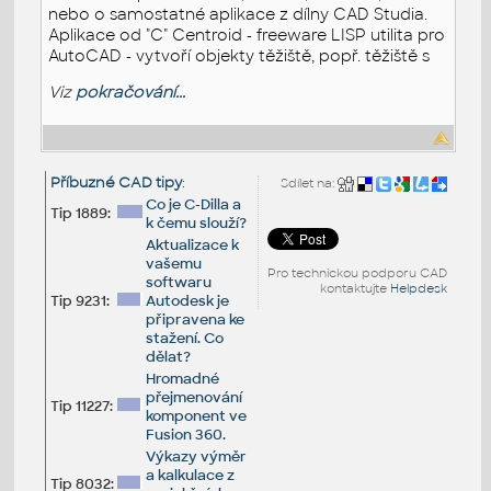
nebo o samostatné aplikace z dílny CAD Studia.
Aplikace od "C" Centroid - freeware LISP utilita pro
AutoCAD - vytvoří objekty těžiště, popř. těžiště s
Viz
pokračování...
Příbuzné CAD tipy
:
Sdílet na:
Co je C-Dilla a
Tip 1889:
k čemu slouží?
Aktualizace k
vašemu
Pro technickou podporu CAD
softwaru
kontaktujte
Helpdesk
Tip 9231:
Autodesk je
připravena ke
stažení. Co
dělat?
Hromadné
přejmenování
Tip 11227:
komponent ve
Fusion 360.
Výkazy výměr
a kalkulace z
Tip 8032: