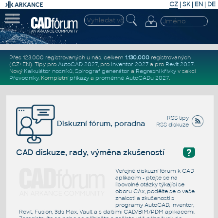
CZ
|
SK
|
EN
|
DE
Přes 123.000 registrovaných u nás, celkem
1.130.000
registrovaných
(CZ+EN)
. Tipy pro
AutoCAD 2027
, pro
Inventor 2027
a pro
Revit 2027
.
Nový
Kalkulátor nosníků
,
Spirograf generátor
a
Regresní křivky
v sekci
Převodníky
.
Kompletní
příkazy
a
proměnné AutoCADu 2027
.
RSS tipy
Diskuzní fórum, poradna
RSS diskuze
?
CAD diskuze, rady, výměna zkušeností
Veřejné diskuzní fórum k CAD
aplikacím - ptejte se na
libovolné otázky týkající se
oboru CAx, podělte se o vaše
znalosti a zkušenosti s
programy AutoCAD, Inventor,
Revit, Fusion, 3ds Max, Vault a s dalšími CAD/BIM/PDM aplikacemi.