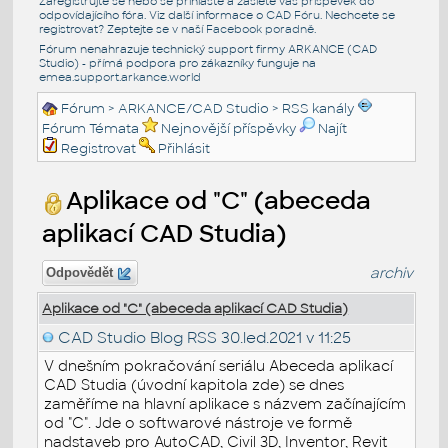
Zaregistrujte se nebo se přihlašte a zašlete váš příspěvek do
odpovídajícího fóra. Viz další informace o
CAD Fóru
. Nechcete se
registrovat? Zeptejte se v naší
Facebook poradně
.
Fórum nenahrazuje technický support firmy ARKANCE (CAD
Studio) - přímá podpora pro zákazníky funguje na
emea.support.arkance.world
Fórum
>
ARKANCE/CAD Studio
>
RSS kanály
Fórum Témata
Nejnovější příspěvky
Najít
Registrovat
Přihlásit
Aplikace od "C" (abeceda
aplikací CAD Studia)
archiv
Odpovědět
Aplikace od "C" (abeceda aplikací CAD Studia)
CAD Studio Blog RSS
30.led.2021 v 11:25
V dnešním pokračování seriálu Abeceda aplikací
CAD Studia (úvodní kapitola zde) se dnes
zaměříme na hlavní aplikace s názvem začínajícím
od "C". Jde o softwarové nástroje ve formě
nadstaveb pro AutoCAD, Civil 3D, Inventor, Revit