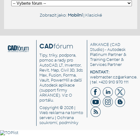
Zobrazit jako:
Mobilní
|
Klasické
CAD
fórum
ARKANCE
(CAD
Studio) - Autodesk
Platinum Partner &
Tipy, triky, podpora,
Training Center &
pomoc a rady pro
Services Partner
AutoCAD, LT, Inventor,
Revit, Map, Civil 3D, 3ds
KONTAKT:
Max, Fusion, Forma,
webmaster.cz@arkance.w
Vault, PowerMill a další
| tel. +420 910 970 111
Autodesk aplikace
(support firmy
ARKANCE). Viz
O
portálu
.
Copyright © 2026 |
Web reklama
na tomto
serveru |
Ochrana
soukromí, podmínky