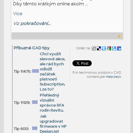
Díky těmto krátkým online akcím ...
Více
Viz
pokračování...
Příbuzné CAD tipy
:
Sdílet na:
Chci využít
slevové akce,
ale rád bych
odložil
Tip 11475:
Pro technickou podporu CAD
začátek
kontaktujte
Helpdesk
platnosti
Subscription.
Lze to?
Přehledný
vizuální
Tip 11129:
správce RFA
rodin Revitu.
Jak
upgradovat
firmware v HP
Tip 600:
DesignJet