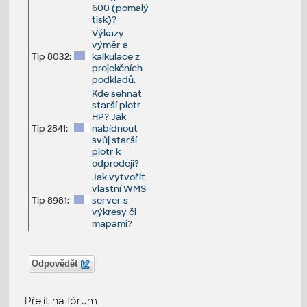
600 (pomalý
tisk)?
Výkazy
výměr a
Tip 8032:
kalkulace z
projekčních
podkladů.
Kde sehnat
starší plotr
HP? Jak
Tip 2841:
nabídnout
svůj starší
plotr k
odprodeji?
Jak vytvořit
vlastní WMS
Tip 8981:
server s
výkresy či
mapami?
Odpovědět
Přejít na fórum