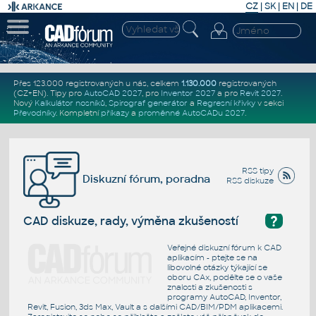
CZ
|
SK
|
EN
|
DE
Přes 123.000 registrovaných u nás, celkem
1.130.000
registrovaných
(CZ+EN)
. Tipy pro
AutoCAD 2027
, pro
Inventor 2027
a pro
Revit 2027
.
Nový
Kalkulátor nosníků
,
Spirograf generátor
a
Regresní křivky
v sekci
Převodníky
.
Kompletní
příkazy
a
proměnné AutoCADu 2027
.
RSS tipy
Diskuzní fórum, poradna
RSS diskuze
?
CAD diskuze, rady, výměna zkušeností
Veřejné diskuzní fórum k CAD
aplikacím - ptejte se na
libovolné otázky týkající se
oboru CAx, podělte se o vaše
znalosti a zkušenosti s
programy AutoCAD, Inventor,
Revit, Fusion, 3ds Max, Vault a s dalšími CAD/BIM/PDM aplikacemi.