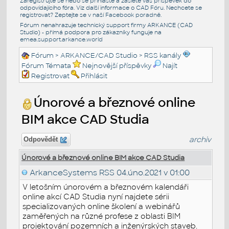
Zaregistrujte se nebo se přihlašte a zašlete váš příspěvek do
odpovídajícího fóra. Viz další informace o
CAD Fóru
. Nechcete se
registrovat? Zeptejte se v naší
Facebook poradně
.
Fórum nenahrazuje technický support firmy ARKANCE (CAD
Studio) - přímá podpora pro zákazníky funguje na
emea.support.arkance.world
Fórum
>
ARKANCE/CAD Studio
>
RSS kanály
Fórum Témata
Nejnovější příspěvky
Najít
Registrovat
Přihlásit
Únorové a březnové online
BIM akce CAD Studia
archiv
Odpovědět
Únorové a březnové online BIM akce CAD Studia
ArkanceSystems RSS
04.úno.2021 v 01:00
V letošním únorovém a březnovém kalendáři
online akcí CAD Studia nyní najdete sérii
specializovaných online školení a webinářů
zaměřených na různé profese z oblasti BIM
projektování pozemních a inženýrských staveb.