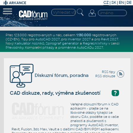
CZ
|
SK
|
EN
|
DE
Přes 123.000 registrovaných u nás, celkem
1.130.000
registrovaných
(CZ+EN)
. Tipy pro
AutoCAD 2027
, pro
Inventor 2027
a pro
Revit 2027
.
Nový
Kalkulátor nosníků
,
Spirograf generátor
a
Regresní křivky
v sekci
Převodníky
.
Kompletní
příkazy
a
proměnné AutoCADu 2027
.
RSS tipy
Diskuzní fórum, poradna
RSS diskuze
?
CAD diskuze, rady, výměna zkušeností
Veřejné diskuzní fórum k CAD
aplikacím - ptejte se na
libovolné otázky týkající se
oboru CAx, podělte se o vaše
znalosti a zkušenosti s
programy AutoCAD, Inventor,
Revit, Fusion, 3ds Max, Vault a s dalšími CAD/BIM/PDM aplikacemi.