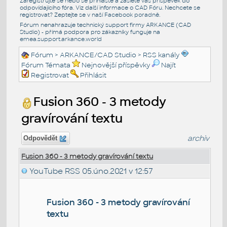
Zaregistrujte se nebo se přihlašte a zašlete váš příspěvek do
odpovídajícího fóra. Viz další informace o
CAD Fóru
. Nechcete se
registrovat? Zeptejte se v naší
Facebook poradně
.
Fórum nenahrazuje technický support firmy ARKANCE (CAD
Studio) - přímá podpora pro zákazníky funguje na
emea.support.arkance.world
Fórum
>
ARKANCE/CAD Studio
>
RSS kanály
Fórum Témata
Nejnovější příspěvky
Najít
Registrovat
Přihlásit
Fusion 360 - 3 metody
gravírování textu
archiv
Odpovědět
Fusion 360 - 3 metody gravírování textu
YouTube RSS
05.úno.2021 v 12:57
Fusion 360 - 3 metody gravírování
textu