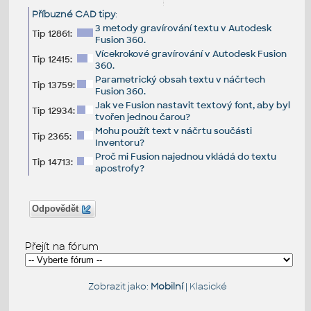
Příbuzné CAD tipy
:
3 metody gravírování textu v Autodesk
Tip 12861:
Fusion 360.
Vícekrokové gravírování v Autodesk Fusion
Tip 12415:
360.
Parametrický obsah textu v náčrtech
Tip 13759:
Fusion 360.
Jak ve Fusion nastavit textový font, aby byl
Tip 12934:
tvořen jednou čarou?
Mohu použít text v náčrtu součásti
Tip 2365:
Inventoru?
Proč mi Fusion najednou vkládá do textu
Tip 14713:
apostrofy?
Odpovědět
Přejít na fórum
Zobrazit jako:
Mobilní
|
Klasické