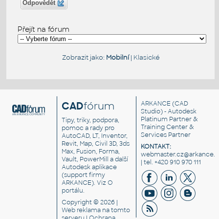
Odpovědět
Přejít na fórum
Zobrazit jako:
Mobilní
|
Klasické
CAD
fórum
ARKANCE
(CAD
Studio) - Autodesk
Platinum Partner &
Tipy, triky, podpora,
Training Center &
pomoc a rady pro
Services Partner
AutoCAD, LT, Inventor,
Revit, Map, Civil 3D, 3ds
KONTAKT:
Max, Fusion, Forma,
webmaster.cz@arkance.w
Vault, PowerMill a další
| tel. +420 910 970 111
Autodesk aplikace
(support firmy
ARKANCE). Viz
O
portálu
.
Copyright © 2026 |
Web reklama
na tomto
serveru |
Ochrana