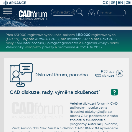
CZ
|
SK
|
EN
|
DE
Přes 123.000 registrovaných u nás, celkem
1.130.000
registrovaných
(CZ+EN)
. Tipy pro
AutoCAD 2027
, pro
Inventor 2027
a pro
Revit 2027
.
Nový
Kalkulátor nosníků
,
Spirograf generátor
a
Regresní křivky
v sekci
Převodníky
.
Kompletní
příkazy
a
proměnné AutoCADu 2027
.
RSS tipy
Diskuzní fórum, poradna
RSS diskuze
?
CAD diskuze, rady, výměna zkušeností
Veřejné diskuzní fórum k CAD
aplikacím - ptejte se na
libovolné otázky týkající se
oboru CAx, podělte se o vaše
znalosti a zkušenosti s
programy AutoCAD, Inventor,
Revit, Fusion, 3ds Max, Vault a s dalšími CAD/BIM/PDM aplikacemi.