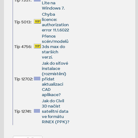
Tip 7357:
Lite na
Windows 7.
Chyba
licence:
Tip 5013:
authorization
error 11.1.6022
Přenos
scén/modelů
Tip 4756:
3ds max do
starších
verzí.
Jak do síťové
instalace
(rozmístění)
Tip 12702:
přidat
aktualizaci
CAD
aplikace?
Jak do Civil
3D načíst
Tip 12741:
satelitní data
ve formátu
RINEX (PPK)?