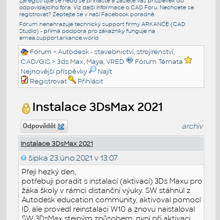
Zaregistrujte se nebo se přihlašte a zašlete váš příspěvek do
odpovídajícího fóra. Viz další informace o
CAD Fóru
. Nechcete se
registrovat? Zeptejte se v naší
Facebook poradně
.
Fórum nenahrazuje technický support firmy ARKANCE (CAD
Studio) - přímá podpora pro zákazníky funguje na
emea.support.arkance.world
Fórum
>
Autodesk - stavebnictví, strojírenství,
CAD/GIS
>
3ds Max, Maya, VRED
Fórum Témata
Nejnovější příspěvky
Najít
Registrovat
Přihlásit
Instalace 3DsMax 2021
archiv
Odpovědět
Instalace 3DsMax 2021
šipka
23.úno.2021 v 13:07
Přeji hezký den,
potřebuji poradit s instalací (aktivací) 3Ds Maxu pro
žáka školy v rámci distanční výuky. SW stáhnul z
Autodesk education community, aktivoval pomocí
ID, ale provedl reinstalaci W10 a znovu naistaloval
SW 3DsMax stejným způsobem, nyní při aktivaci