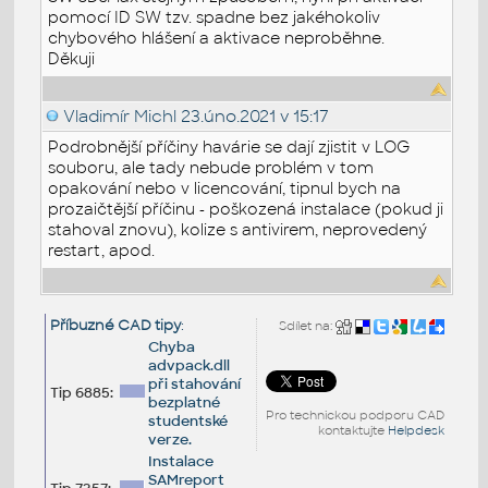
pomocí ID SW tzv. spadne bez jakéhokoliv
chybového hlášení a aktivace neproběhne.
Děkuji
Vladimír Michl
23.úno.2021 v 15:17
Podrobnější příčiny havárie se dají zjistit v LOG
souboru, ale tady nebude problém v tom
opakování nebo v licencování, tipnul bych na
prozaičtější příčinu - poškozená instalace (pokud ji
stahoval znovu), kolize s antivirem, neprovedený
restart, apod.
Příbuzné CAD tipy
:
Sdílet na:
Chyba
advpack.dll
při stahování
Tip 6885:
bezplatné
Pro technickou podporu CAD
studentské
kontaktujte
Helpdesk
verze.
Instalace
SAMreport