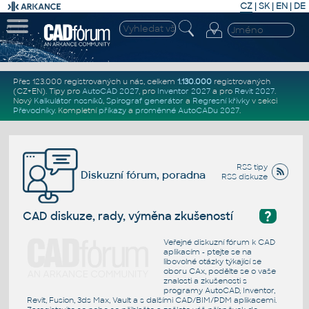
CZ
|
SK
|
EN
|
DE
Přes 123.000 registrovaných u nás, celkem
1.130.000
registrovaných
(CZ+EN)
. Tipy pro
AutoCAD 2027
, pro
Inventor 2027
a pro
Revit 2027
.
Nový
Kalkulátor nosníků
,
Spirograf generátor
a
Regresní křivky
v sekci
Převodníky
.
Kompletní
příkazy
a
proměnné AutoCADu 2027
.
RSS tipy
Diskuzní fórum, poradna
RSS diskuze
?
CAD diskuze, rady, výměna zkušeností
Veřejné diskuzní fórum k CAD
aplikacím - ptejte se na
libovolné otázky týkající se
oboru CAx, podělte se o vaše
znalosti a zkušenosti s
programy AutoCAD, Inventor,
Revit, Fusion, 3ds Max, Vault a s dalšími CAD/BIM/PDM aplikacemi.