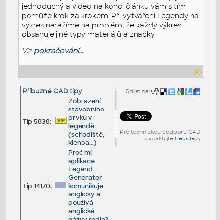
jednoduchý a video na konci článku vám s tím
pomůže krok za krokem. Při vytváření Legendy na
výkres narážíme na problém, že každý výkres
obsahuje jiné typy materiálů a značky
Viz
pokračování...
Příbuzné CAD tipy
:
Sdílet na:
Zobrazení
stavebního
prvku v
Tip 5838:
legendě
Pro technickou podporu CAD
(schodiště,
kontaktujte
Helpdesk
klenba...)
Proč mi
aplikace
Legend
Generator
Tip 14170:
komunikuje
anglicky a
používá
anglické
názvy rodin?