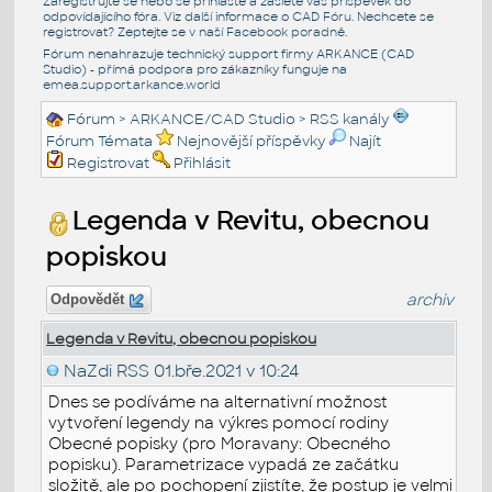
Zaregistrujte se nebo se přihlašte a zašlete váš příspěvek do
odpovídajícího fóra. Viz další informace o
CAD Fóru
. Nechcete se
registrovat? Zeptejte se v naší
Facebook poradně
.
Fórum nenahrazuje technický support firmy ARKANCE (CAD
Studio) - přímá podpora pro zákazníky funguje na
emea.support.arkance.world
Fórum
>
ARKANCE/CAD Studio
>
RSS kanály
Fórum Témata
Nejnovější příspěvky
Najít
Registrovat
Přihlásit
Legenda v Revitu, obecnou
popiskou
archiv
Odpovědět
Legenda v Revitu, obecnou popiskou
NaZdi RSS
01.bře.2021 v 10:24
Dnes se podíváme na alternativní možnost
vytvoření legendy na výkres pomocí rodiny
Obecné popisky (pro Moravany: Obecného
popisku). Parametrizace vypadá ze začátku
složitě, ale po pochopení zjistíte, že postup je velmi