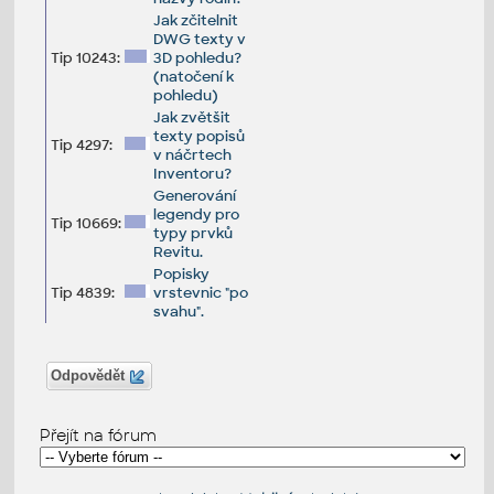
Jak zčitelnit
DWG texty v
Tip 10243:
3D pohledu?
(natočení k
pohledu)
Jak zvětšit
texty popisů
Tip 4297:
v náčrtech
Inventoru?
Generování
legendy pro
Tip 10669:
typy prvků
Revitu.
Popisky
Tip 4839:
vrstevnic "po
svahu".
Odpovědět
Přejít na fórum