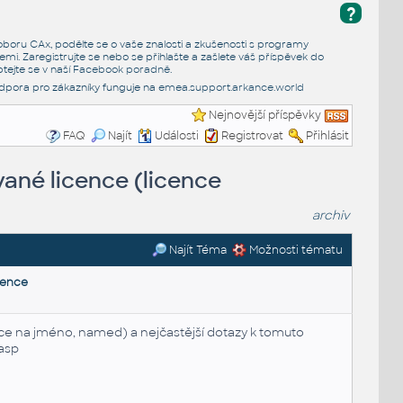
?
e oboru CAx, podělte se o vaše znalosti a zkušenosti s programy
emi. Zaregistrujte se nebo se přihlašte a zašlete váš příspěvek do
tejte se v naší
Facebook poradně
.
dpora pro zákazníky funguje na
emea.support.arkance.world
Nejnovější příspěvky
FAQ
Najít
Události
Registrovat
Přihlásit
ané licence (licence
archiv
Najít Téma
Možnosti tématu
cence
e na jméno, named) a nejčastější dotazy k tomuto
asp