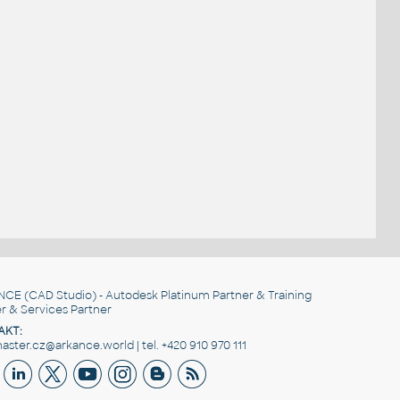
NCE
(CAD Studio) - Autodesk Platinum Partner & Training
r & Services Partner
AKT:
ster.cz@arkance.world | tel. +420 910 970 111