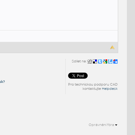
Sdílet na:
sk?
Pro technickou podporu CAD
kontaktujte
Helpdesk
Oprávnění fóra