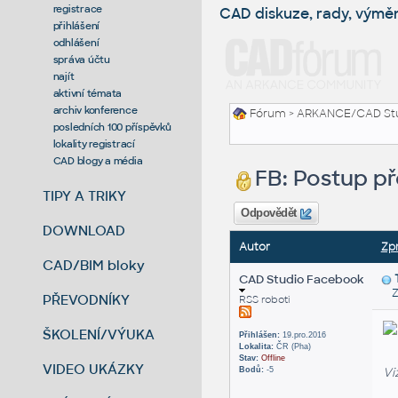
registrace
CAD diskuze, rady, výmě
přihlášení
odhlášení
správa účtu
najít
aktivní témata
archiv konference
Fórum
>
ARKANCE/CAD St
posledních 100 příspěvků
lokality registrací
CAD blogy a média
FB: Postup p
TIPY A TRIKY
Odpovědět
DOWNLOAD
Autor
Zp
CAD/BIM bloky
CAD Studio Facebook
Zas
PŘEVODNÍKY
RSS roboti
ŠKOLENÍ/VÝUKA
Přihlášen:
19.pro.2016
Lokalita:
ČR (Pha)
Stav:
Offline
VIDEO UKÁZKY
Vi
Bodů:
-5