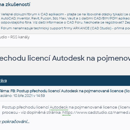
na zkušeností
Veřejné diskuzní fórum k CAD aplikacím - ptejte se na libovolné otázky týkající s
AutoCAD, Inventor, Revit, Fusion, 3ds Max, Vault a s dalšími CAD/BIM/PDM aplikac
odpovídajícího fóra. Viz další informace o
CAD Fóru
. Nechcete se registrovat? Zep
Fórum nenahrazuje technický support firmy ARKANCE (CAD Studio) - přímá po
udio
>
RSS kanály
řechodu licencí Autodesk na pojmenov
ráva
Téma: FB: Postup přechodu licencí Autodesk na pojmenované licence (li
láno: 10.bře.2021 v 14:59
Postup přechodu licencí
Autodesk
na pojmenované licence (licenc
procesu - viz doplněná stránka:
http
s://www.cadstudio.cz/named.
z
pokračování...