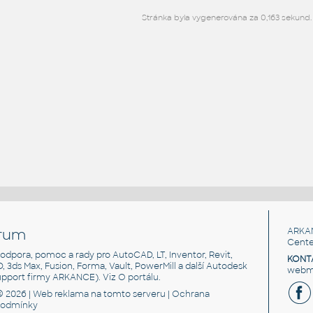
Stránka byla vygenerována za 0,163 sekund.
rum
ARKA
Cente
, podpora, pomoc a rady pro AutoCAD, LT, Inventor, Revit,
KONT
3D, 3ds Max, Fusion, Forma, Vault, PowerMill a další Autodesk
webma
support firmy ARKANCE). Viz
O portálu
.
© 2026 |
Web reklama
na tomto serveru |
Ochrana
podmínky