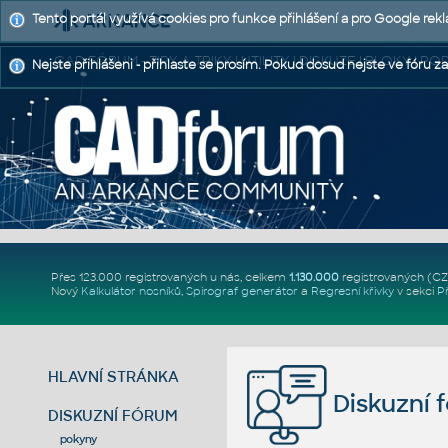
Tento portál využívá cookies pro funkce přihlášení a pro Google rek
CAD FÓRUM - TIPY A TRIKY | UTILITY | DISKUZE | BLOKY |
Nejste přihlášeni - přihlaste se prosím. Pokud dosud nejste ve fóru za
Přes 123.000 registrovaných u nás, celkem
1.130.000
registrovaných (C
Nový
Kalkulátor nosníků
,
Spirograf generátor
a
Regresní křivky
v sekci
P
HLAVNÍ STRÁNKA
Diskuzní 
DISKUZNÍ FÓRUM
pokyny