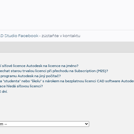
D Studio Facebook
- zústaňte v kontaktu
í síťové licence Autodesk na licence na jméno?
echat starou trvalou licenci při přechodu na Subscription (M2S)?
i programu Autodesk na jiný počítač?
a "studenta" nebo "školu" s nárokem na bezplatnou licenci CAD software Autode
ace hledá síťovou licenci?
 dní.