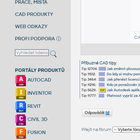
PRÁCE, MÍSTA
CAD PRODUKTY
WEB ODKAZY
CA
PROFI PODPORA
ⓘ
Příbuzné CAD tipy
:
Tip 12704:
Jak změnit plovouc
PORTÁLY PRODUKTŮ
Tip 11512:
Do kdy si mohu pon
AUTOCAD
Tip 3464:
Jak přenést licenc
Tip 11216:
Kdo je považován z
Tip 5629:
Jak Autodesk aplik
INVENTOR
Tip 11777:
Platnost vyprší za X
REVIT
Odpovědět
CIVIL 3D
Přejít na fórum
FUSION