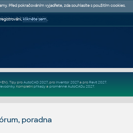
lamy. Před pokračováním vyjadřete, zda souhlasíte s použitím cookies.
 PODPORA | POMOC A RADY
registrováni,
klikněte sem.
.
Z+EN)
. Tipy pro
AutoCAD 2027
, pro
Inventor 2027
a pro
Revit 2027
.
řevodníky
.
Kompletní
příkazy
a
proměnné AutoCADu 2027
.
fórum, poradna