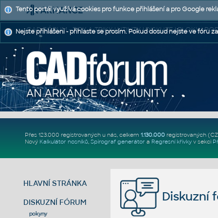
Tento portál využívá cookies pro funkce přihlášení a pro Google rek
CAD FÓRUM - TIPY A TRIKY | UTILITY | DISKUZE | BLOKY |
Nejste přihlášeni - přihlaste se prosím. Pokud dosud nejste ve fóru za
Přes 123.000 registrovaných u nás, celkem
1.130.000
registrovaných (C
Nový
Kalkulátor nosníků
,
Spirograf generátor
a
Regresní křivky
v sekci
P
HLAVNÍ STRÁNKA
Diskuzní 
DISKUZNÍ FÓRUM
pokyny