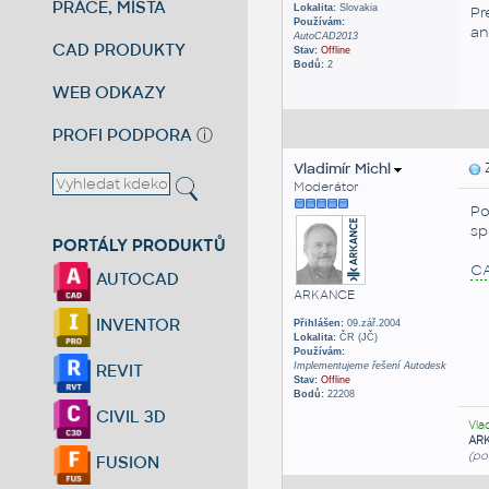
PRÁCE, MÍSTA
Lokalita:
Slovakia
Pr
Používám:
an
AutoCAD2013
CAD PRODUKTY
Stav:
Offline
Bodů:
2
WEB ODKAZY
PROFI PODPORA
ⓘ
Vladimír Michl
Z
Moderátor
Po
sp
PORTÁLY PRODUKTŮ
C
AUTOCAD
ARKANCE
INVENTOR
Přihlášen:
09.zář.2004
Lokalita:
ČR (JČ)
Používám:
Implementujeme řešení Autodesk
REVIT
Stav:
Offline
Bodů:
22208
CIVIL 3D
Vla
AR
(po
FUSION