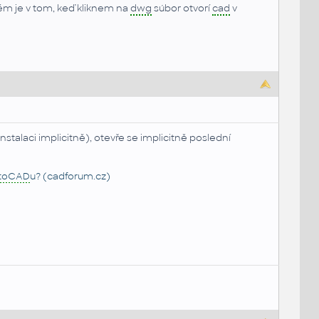
lém je v tom, keď kliknem na
dwg
súbor otvorí
cad
v
talaci implicitně), otevře se implicitně poslední
toCAD
u? (cadforum.cz)