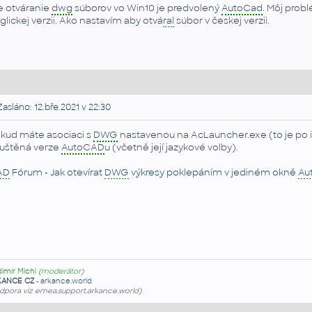
e otváranie
dwg
súborov vo Win10 je predvolený
AutoCad
. Môj prob
glickej verzii. Ako nastavím aby otvá
ral
súbor v českej verzii.
asláno: 12.bře.2021 v 22:30
kud máte asociaci s
DWG
nastavenou na AcLauncher.exe (to je po ins
uštěná verze
AutoCAD
u (včetně její jazykové volby).
AD
Fórum - Jak otevírat
DWG
výkresy poklepáním v jediném okně
Au
dimír Michl
(moderátor)
KANCE CZ
-
arkance.world
dpora viz emea.support.arkance.world)