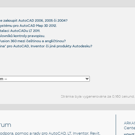
lze zakoupit AutoCAD 2006, 2005 či 2004?
systému pro AutoCAD Map 3D 2012.
stalaci AutoCADu LT 2011.
lovníků kontroly pravopisu.
Fusion 360 mezi češtinou a angličtinou?
tina" pro AutoCAD, Inventor či jiné produkty Autodesku?
Stránka byla vygenerována za 0,160 sekund.
rum
ARKA
Cente
, podpora, pomoc a rady pro AutoCAD, LT, Inventor, Revit,