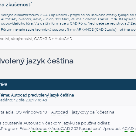
na zkušeností
Veřejné diskuzní fórum k CAD aplikacím - ptejte se na libovolné otázky týkající s
AutoCAD, Inventor, Revit, Fusion, 3ds Max, Vault a s dalšími CAD/BIM/PDM aplikac
odpovídajícího fóra. Viz další informace o
CAD Fóru
. Nechcete se registrovat? Zep
Fórum nenahrazuje technický support firmy ARKANCE (CAD Studio) - přímá po
ctví, strojírenství, CAD/GIS
>
AutoCAD
volený jazyk čeština
ráva
Téma: Autocad predvolený jazyk čeština
láno: 12.bře.2021 v 18:48
štalácia: OS Windows 10 +
Autocad
+ jazykový balík čestina
e spustenie
AutoCad
v českom jazyku sa používa odkaz
\Program Files\
Autodesk
\
AutoCAD
2021\
acad
.exe" /product
ACAD