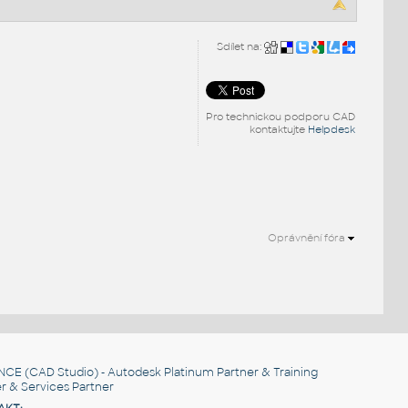
Sdílet na:
Pro technickou podporu CAD
kontaktujte
Helpdesk
Oprávnění fóra
NCE
(CAD Studio) - Autodesk Platinum Partner & Training
r & Services Partner