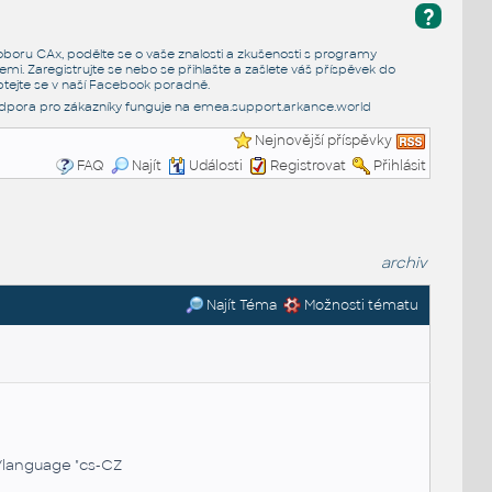
?
e oboru CAx, podělte se o vaše znalosti a zkušenosti s programy
emi. Zaregistrujte se nebo se přihlašte a zašlete váš příspěvek do
tejte se v naší
Facebook poradně
.
dpora pro zákazníky funguje na
emea.support.arkance.world
Nejnovější příspěvky
FAQ
Najít
Události
Registrovat
Přihlásit
archiv
Najít Téma
Možnosti tématu
/language "cs-CZ