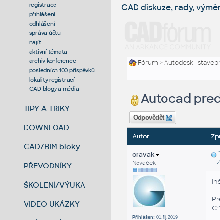
registrace
CAD diskuze, rady, výmě
přihlášení
odhlášení
správa účtu
najít
aktivní témata
archiv konference
Fórum
>
Autodesk - stavebni
posledních 100 příspěvků
lokality registrací
CAD blogy a média
Autocad pred
TIPY A TRIKY
Odpovědět
DOWNLOAD
Autor
Zp
CAD/BIM bloky
oravak
Zas
Nováček
PŘEVODNÍKY
In
ŠKOLENÍ/VÝUKA
Pr
VIDEO UKÁZKY
C:
Přihlášen:
01.říj.2019