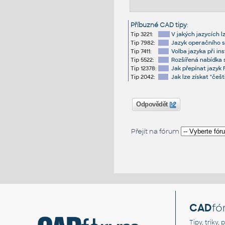
Příbuzné CAD tipy
:
Tip 3221:
V jakých jazycích 
Tip 7982:
Jazyk operačního 
Tip 7411:
Volba jazyka při in
Tip 5522:
Rozšířená nabídka s
Tip 12378:
Jak přepínat jazyk 
Tip 2042:
Jak lze získat "češ
Odpovědět
Přejít na fórum
CAD
fó
Tipy, triky