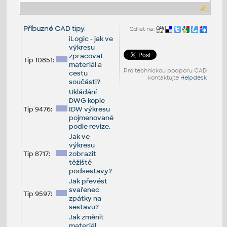
Příbuzné CAD tipy
:
Sdílet na:
iLogic - jak ve
výkresu
zpracovat
Tip 10851:
materiál a
Pro technickou podporu CAD
cestu
kontaktujte
Helpdesk
součásti?
Ukládání
DWG kopie
Tip 9476:
IDW výkresu
pojmenované
podle revize.
Jak ve
výkresu
Tip 8717:
zobrazit
těžiště
podsestavy?
Jak převést
svařenec
Tip 9597:
zpátky na
sestavu?
Jak změnit
materiál