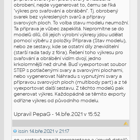
obrobení, nejde vygenerovat to, čemu se říká
"výkres pro svařování a obrábění". Tj. obrobený
svarek bez vykreslených svarů a přípravy
svarových ploch. To volba stavu modelu neumožní.
Ta příprava je vůbec zapeklitá. Nepromítne se do
modelů dílů, čili jejich výrobní výkresy jdou udělat
pomocí výběru z položky Příprava (Stav modelu),
nebo ze sestavy, kde se ostatní díly zneviditelní
(starší rada tady z fóra). Řešení toho výkresu pro
svařování a obrábění vidím dvojí, jedno
krkolomnější než druhé. Buď vyexportovat soubor
STEP s potlačenými svary a svarovými plochami,
nebo vygenerovat Náhradu s vypnutými svary a
přípravou svarových ploch (multibody part) a z té
vyexportovat další sestavu. Z těchto modelů pak
generovat výkres. Každopádně se těmito exporty
odřízne výkres od původního modelu.
Upravil PepaG - 14.bře.2021 v 15:52
issin
14.bře.2021 v 21:17
co v sestavě zapojit reprezentace a úroveň detailů.