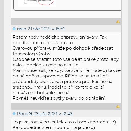
issin
21.bře.2021 v 15:53
Potom tedy nedělejte přípravu ani svary. Tak
docílíte toho co potřebujete.
Svarovou přípravu může po dohodě předepsat
technolog výroby.
Osobně se snažím toto vše dělat právě proto, aby
bylo z pohledu jasné co a jak je.
Mám zkušenost, že když se svary nemodelují tak se
na ně občas zapomene. Přijde se na to až při
skládání kdy svar zavazí protože protikus nemá
sraženou hranu. Model to při kontrole kolizí
neukáže neboť kolizi nemá.
Rovněž neuvidíte zbytky svaru po obrábění.
PepaG
23.bře.2021 v 12:43
To je zajímavý poznatek - to o tom zapomenutí:)
Každopádně jste mi pomohl a já děkuji.