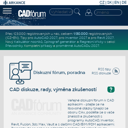
CZ
|
SK
|
EN
|
DE
Přes 123.000 registrovaných u nás, celkem
1.130.000
registrovaných
(CZ+EN)
. Tipy pro
AutoCAD 2027
, pro
Inventor 2027
a pro
Revit 2027
.
Nový
Kalkulátor nosníků
,
Spirograf generátor
a
Regresní křivky
v sekci
Převodníky
.
Kompletní
příkazy
a
proměnné AutoCADu 2027
.
RSS tipy
Diskuzní fórum, poradna
RSS diskuze
?
CAD diskuze, rady, výměna zkušeností
Veřejné diskuzní fórum k CAD
aplikacím - ptejte se na
libovolné otázky týkající se
oboru CAx, podělte se o vaše
znalosti a zkušenosti s
programy AutoCAD, Inventor,
Revit, Fusion, 3ds Max, Vault a s dalšími CAD/BIM/PDM aplikacemi.