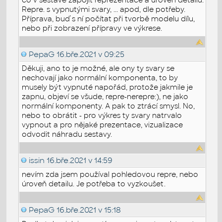
Repre. s vypnutými svary, ... apod, dle potřeby.
Příprava, buď s ní počítat při tvorbě modelu dílu,
nebo při zobrazení přípravy ve výkrese.
PepaG
16.bře.2021 v 09:25
Děkuji, ano to je možné, ale ony ty svary se
nechovají jako normální komponenta, to by
musely být vypnuté napořád, protože jakmile je
zapnu, objeví se všude, repre-nerepre:), ne jako
normální komponenty. A pak to ztrácí smysl. No,
nebo to obrátit - pro výkres ty svary natrvalo
vypnout a pro nějaké prezentace, vizualizace
odvodit náhradu sestavy.
issin
16.bře.2021 v 14:59
nevím zda jsem používal pohledovou repre, nebo
úroveň detailu. Je potřeba to vyzkoušet.
PepaG
16.bře.2021 v 15:18