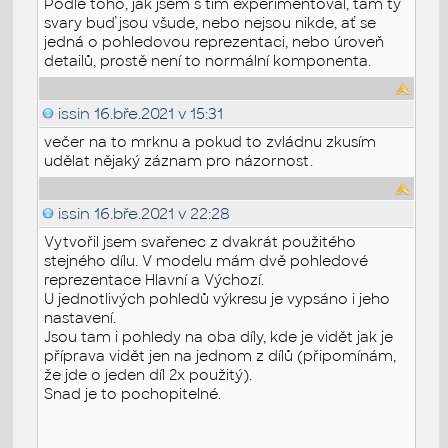
Podle toho, jak jsem s tím experimentoval, tam ty
svary buď jsou všude, nebo nejsou nikde, ať se
jedná o pohledovou reprezentaci, nebo úroveň
detailů, prostě není to normální komponenta.
issin
16.bře.2021 v 15:31
večer na to mrknu a pokud to zvládnu zkusím
udělat nějaký záznam pro názornost.
issin
16.bře.2021 v 22:28
Vytvořil jsem svařenec z dvakrát použitého
stejného dílu. V modelu mám dvě pohledové
reprezentace Hlavní a Výchozí.
U jednotlivých pohledů výkresu je vypsáno i jeho
nastavení.
Jsou tam i pohledy na oba díly, kde je vidět jak je
příprava vidět jen na jednom z dílů (připomínám,
že jde o jeden díl 2x použitý).
Snad je to pochopitelné.