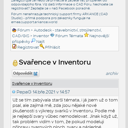
Zaregistrujte se nebo se přihlašte a zašlete váš příspěvek do
odpovídajícího fóra. Viz další informace o
CAD Fóru
. Nechcete se
registrovat? Zeptejte se v naší
Facebook poradně
.
Fórum nenahrazuje technický support firmy ARKANCE (CAD
Studio) - přímá podpora pro zákazníky funguje na
emea.support.arkance.world
Fórum
>
Autodesk - stavebnictví, strojírenství,
CAD/GIS
>
Inventor
Fórum Témata
Nejnovější
příspěvky
Najít
Registrovat
Přihlásit
Svařence v Inventoru
archiv
Odpovědět
Svařence v Inventoru
PepaG
14.bře.2021 v 14:57
Už se tím zabývala starší témata, i já jsem už o tom
psal, ale zajímá mě, zda jsou nějaké nové
zkušenosti s výkresy svarků v Inventoru. Podle mě
je nejlepší svary vůbec nemodelovat. Jinak když už,
tak problém vidím v tom, že pokud modeluji
přípravu svarových ploch, svary a následné