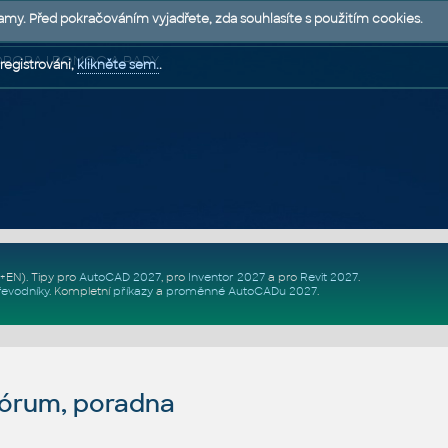
lamy. Před pokračováním vyjadřete, zda souhlasíte s použitím cookies.
 PODPORA | POMOC A RADY
registrováni,
klikněte sem.
.
Z+EN)
. Tipy pro
AutoCAD 2027
, pro
Inventor 2027
a pro
Revit 2027
.
řevodníky
.
Kompletní
příkazy
a
proměnné AutoCADu 2027
.
fórum, poradna