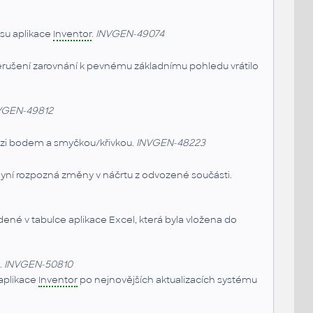
su aplikace
Inventor
.
INVGEN-49074
řerušení zarovnání k pevnému základnímu pohledu vrátilo
VGEN-49812
ezi bodem a smyčkou/křivkou.
INVGEN-48223
nyní rozpozná změny v náčrtu z odvozené součásti.
ené v tabulce aplikace Excel, která byla vložena do
.
INVGEN-50810
 aplikace
Inventor
po nejnovějších aktualizacích systému