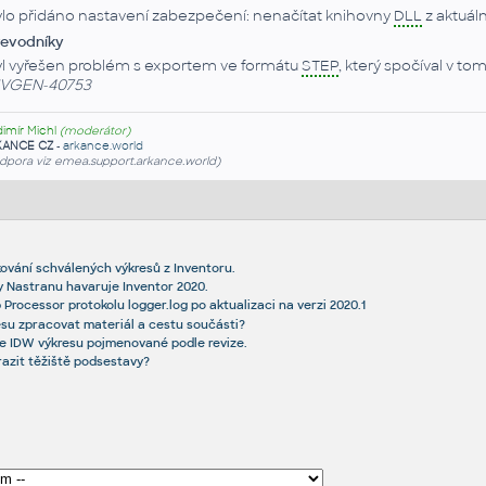
lo přidáno nastavení zabezpečení: nenačítat knihovny
DLL
z aktuál
řevodníky
l vyřešen problém s exportem ve formátu
STEP
, který spočíval v t
NVGEN-40753
dimír Michl
(moderátor)
KANCE CZ
-
arkance.world
dpora viz emea.support.arkance.world)
ování schválených výkresů z Inventoru.
y Nastranu havaruje Inventor 2020.
Processor protokolu logger.log po aktualizaci na verzi 2020.1
resu zpracovat materiál a cestu součásti?
e IDW výkresu pojmenované podle revize.
razit těžiště podsestavy?