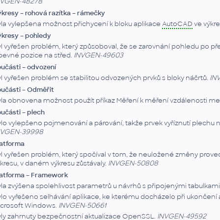
NVGEN-48278
kresy – rohová razítka – rámečky
la vylepšena možnost přichycení k bloku aplikace
AutoCAD
ve výkre
kresy – pohledy
l vyřešen problém, který způsoboval, že se zarovnání pohledu po p
pevné pozice na střed.
INVGEN-49603
učásti – odvození
l vyřešen problém se stabilitou odvozených prvků s bloky náčrtů.
IN
učásti – Odměřit
la obnovena možnost použít příkaz Měření k měření vzdálenosti m
učásti – plech
lo vylepšeno pojmenování a párování, takže prvek vyříznutí plechu 
NVGEN-39998
atforma
l vyřešen problém, který spočíval v tom, že neuložené změny proved
kresu, v daném výkresu zůstávaly.
INVGEN-50808
latforma – Framework
la zvýšena spolehlivost parametrů u návrhů s připojenými tabulkami
lo vyřešeno selhávání aplikace, ke kterému docházelo při ukončení
icrosoft Windows.
INVGEN-50661
ly zahrnuty bezpečnostní aktualizace OpenSSL.
INVGEN-49592