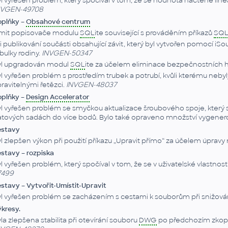
l vyřešen problém, který spočíval v tom, že se hodnota načtené l
NVGEN-49708
oplňky –
Obsahové centrum
imit popisovače modulu
SQL
ite související s prováděním příkazů
SQ
i publikování součásti obsahující závit, který byl vytvořen pomocí i
bulky rodiny.
INVGEN-50347
yl upgradován modul
SQL
ite za účelem eliminace bezpečnostních h
l vyřešen problém s prostředím trubek a potrubí, kvůli kterému nebyl
ravitelnými řetězci.
INVGEN-48037
oplňky –
Design Accelerator
l vyřešen problém se smyčkou aktualizace šroubového spoje, který sp
tových sadách do více bodů. Bylo také opraveno množství vygener
estavy
l zlepšen výkon při použití příkazu „Upravit přímo“ za účelem úpravy
stavy – rozpiska
l vyřešen problém, který spočíval v tom, že se v uživatelské vlastno
7499
stavy – Vytvořit-Umístit-Upravit
l vyřešen problém se zacházením s cestami k souborům při snižov
kresy.
la zlepšena stabilita při otevírání souboru
DWG
po předchozím zkopí