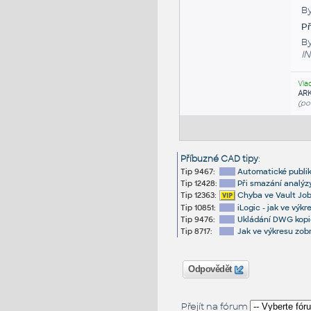
By
P
By
I
Vla
AR
(po
Příbuzné CAD tipy
:
Tip 9467:
Automatické publik
Tip 12428:
Při smazání analýz
Tip 12363:
Chyba ve Vault Job 
Tip 10851:
iLogic - jak ve výk
Tip 9476:
Ukládání DWG kopi
Tip 8717:
Jak ve výkresu zob
Odpovědět
Přejít na fórum