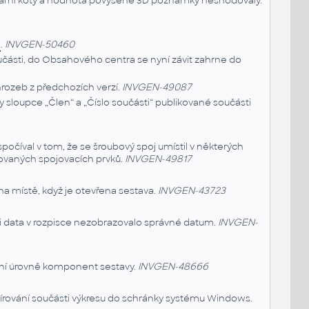
ineární kóty a hodnota povýšené 3D poznámky neshodovaly.
L
.
INVGEN-50460
Součásti, do Obsahového centra se nyní závit zahrne do
rozeb z předchozích verzí.
INVGEN-49087
y sloupce „Člen“ a „Číslo součásti“ publikované součásti
očíval v tom, že se šroubový spoj umístil v některých
ovaných spojovacích prvků.
INVGEN-49817
 na místě, když je otevřena sestava.
INVGEN-43723
sti data v rozpisce nezobrazovalo správné datum.
INVGEN-
ání úrovně komponent sestavy.
INVGEN-48666
rování součásti výkresu do schránky systému Windows.