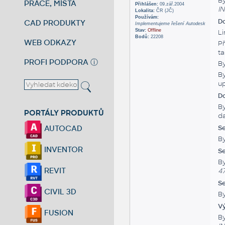
By
PRÁCE, MÍSTA
Přihlášen:
09.zář.2004
I
Lokalita:
ČR (JČ)
Používám:
D
CAD PRODUKTY
Implementujeme řešení Autodesk
Stav:
Offline
L
Bodů:
22208
WEB ODKAZY
Př
ta
PROFI PODPORA
ⓘ
B
By
up
D
By
PORTÁLY PRODUKTŮ
da
S
AUTOCAD
By
INVENTOR
Se
By
REVIT
4
Se
CIVIL 3D
By
Vý
FUSION
By