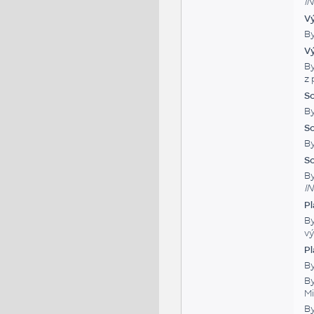
I
Vý
By
Vý
By
z 
So
By
So
By
So
By
I
Pl
By
vý
P
By
By
M
By