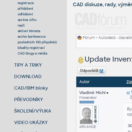
registrace
CAD diskuze, rady, výmě
přihlášení
odhlášení
správa účtu
najít
aktivní témata
archiv konference
Fórum
>
Autodesk - stavebni
posledních 100 příspěvků
lokality registrací
CAD blogy a média
Update Inven
TIPY A TRIKY
Odpovědět
DOWNLOAD
Autor
Zp
CAD/BIM bloky
Vladimír Michl
Zas
Moderátor
PŘEVODNÍKY
By
ŠKOLENÍ/VÝUKA
op
VIDEO UKÁZKY
3
ARKANCE