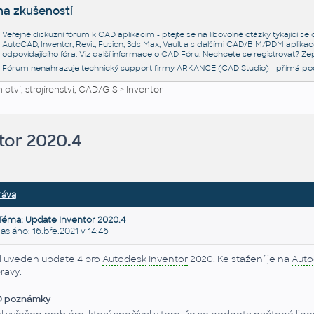
na zkušeností
Veřejné diskuzní fórum k CAD aplikacím - ptejte se na libovolné otázky týkající s
AutoCAD, Inventor, Revit, Fusion, 3ds Max, Vault a s dalšími CAD/BIM/PDM aplikac
odpovídajícího fóra. Viz další informace o
CAD Fóru
. Nechcete se registrovat? Zep
Fórum nenahrazuje technický support firmy ARKANCE (CAD Studio) - přímá po
ctví, strojírenství, CAD/GIS
>
Inventor
tor 2020.4
ráva
Téma: Update Inventor 2020.4
láno: 16.bře.2021 v 14:46
l uveden update 4 pro
Autodesk
Inventor
2020. Ke stažení je na
Auto
ravy:
D poznámky