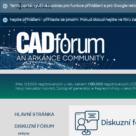
Tento portál využívá cookies pro funkce přihlášení a pro Google rek
CAD FÓRUM - TIPY A TRIKY | UTILITY | DISKUZE | BLOKY |
Nejste přihlášeni - přihlaste se prosím. Pokud dosud nejste ve fóru za
Přes 123.000 registrovaných u nás, celkem
1.130.000
registrovaných (C
Nový
Kalkulátor nosníků
,
Spirograf generátor
a
Regresní křivky
v sekci
P
HLAVNÍ STRÁNKA
Diskuzní 
DISKUZNÍ FÓRUM
pokyny