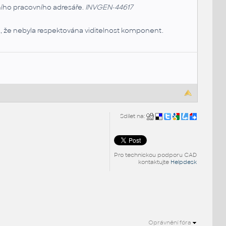
ního pracovního adresáře.
INVGEN-44617
om, že nebyla respektována viditelnost komponent.
Sdílet na:
Pro technickou podporu CAD
kontaktujte
Helpdesk
Oprávnění fóra