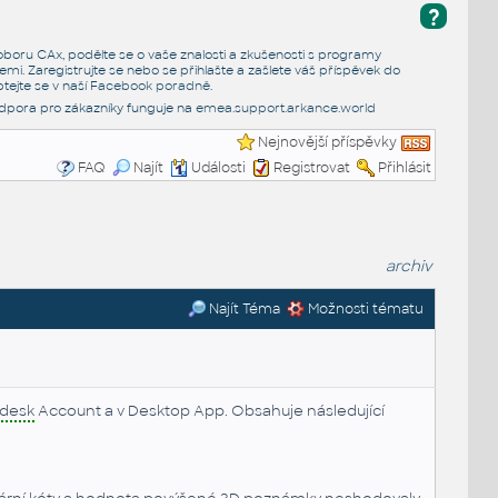
?
e oboru CAx, podělte se o vaše znalosti a zkušenosti s programy
emi. Zaregistrujte se nebo se přihlašte a zašlete váš příspěvek do
tejte se v naší
Facebook poradně
.
dpora pro zákazníky funguje na
emea.support.arkance.world
Nejnovější příspěvky
FAQ
Najít
Události
Registrovat
Přihlásit
archiv
Najít Téma
Možnosti tématu
desk
Account a v Desktop App. Obsahuje následující