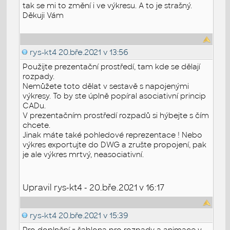
tak se mi to změní i ve výkresu. A to je strašný.
Děkuji Vám
rys-kt4
20.bře.2021 v 13:56
Použijte prezentační prostředí, tam kde se dělají
rozpady.
Nemůžete toto dělat v sestavě s napojenými
výkresy. To by ste úplně popíral asociativní princip
CADu.
V prezentačním prostředí rozpadů si hýbejte s čím
chcete.
Jinak máte také pohledové reprezentace ! Nebo
výkres exportujte do DWG a zrušte propojení, pak
je ale výkres mrtvý, neasociativní.
Upravil rys-kt4 - 20.bře.2021 v 16:17
rys-kt4
20.bře.2021 v 15:39
Pro doplnění = šablona pro rozpady a animace v