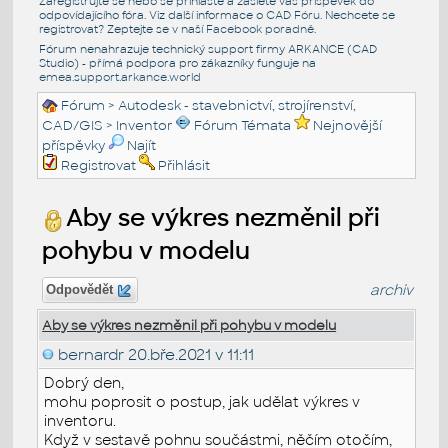
Zaregistrujte se nebo se přihlašte a zašlete váš příspěvek do
odpovídajícího fóra. Viz další informace o
CAD Fóru
. Nechcete se
registrovat? Zeptejte se v naší
Facebook poradně
.
Fórum nenahrazuje technický support firmy ARKANCE (CAD
Studio) - přímá podpora pro zákazníky funguje na
emea.support.arkance.world
Fórum
>
Autodesk - stavebnictví, strojírenství,
CAD/GIS
>
Inventor
Fórum Témata
Nejnovější
příspěvky
Najít
Registrovat
Přihlásit
Aby se výkres nezměnil při
pohybu v modelu
archiv
Odpovědět
Aby se výkres nezměnil při pohybu v modelu
bernardr
20.bře.2021 v 11:11
Dobrý den,
mohu poprosit o postup, jak udělat výkres v
inventoru.
Když v sestavě pohnu součástmi, něčím otočím,