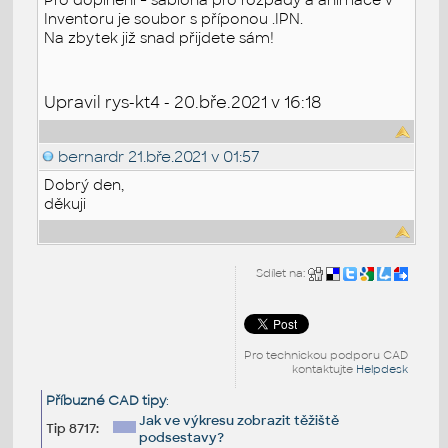
Inventoru je soubor s příponou .IPN.
Na zbytek již snad přijdete sám!
Upravil rys-kt4 - 20.bře.2021 v 16:18
bernardr
21.bře.2021 v 01:57
Dobrý den,
děkuji
Sdílet na:
Pro technickou podporu CAD
kontaktujte
Helpdesk
Příbuzné CAD tipy
:
Jak ve výkresu zobrazit těžiště
Tip 8717:
podsestavy?