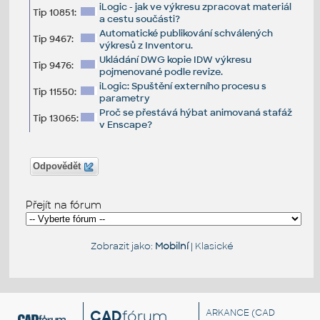
iLogic - jak ve výkresu zpracovat materiál
Tip 10851:
a cestu součásti?
Automatické publikování schválených
Tip 9467:
výkresů z Inventoru.
Ukládání DWG kopie IDW výkresu
Tip 9476:
pojmenované podle revize.
iLogic: Spuštění externího procesu s
Tip 11550:
parametry
Proč se přestává hýbat animovaná stafáž
Tip 13065:
v Enscape?
Odpovědět
Přejít na fórum
Zobrazit jako:
Mobilní
|
Klasické
CAD
fórum
ARKANCE
(CAD