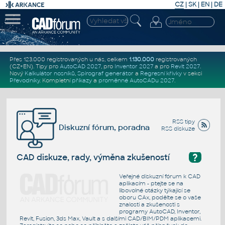
CZ
|
SK
|
EN
|
DE
Přes 123.000 registrovaných u nás, celkem
1.130.000
registrovaných
(CZ+EN)
. Tipy pro
AutoCAD 2027
, pro
Inventor 2027
a pro
Revit 2027
.
Nový
Kalkulátor nosníků
,
Spirograf generátor
a
Regresní křivky
v sekci
Převodníky
.
Kompletní
příkazy
a
proměnné AutoCADu 2027
.
RSS tipy
Diskuzní fórum, poradna
RSS diskuze
?
CAD diskuze, rady, výměna zkušeností
Veřejné diskuzní fórum k CAD
aplikacím - ptejte se na
libovolné otázky týkající se
oboru CAx, podělte se o vaše
znalosti a zkušenosti s
programy AutoCAD, Inventor,
Revit, Fusion, 3ds Max, Vault a s dalšími CAD/BIM/PDM aplikacemi.