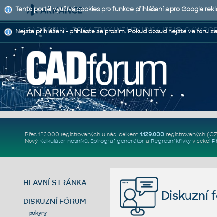
Tento portál využívá cookies pro funkce přihlášení a pro Google rek
CAD FÓRUM - TIPY A TRIKY | UTILITY | DISKUZE | BLOKY |
Nejste přihlášeni - přihlaste se prosím. Pokud dosud nejste ve fóru za
Přes 123.000 registrovaných u nás, celkem
1.129.000
registrovaných (C
Nový
Kalkulátor nosníků
,
Spirograf generátor
a
Regresní křivky
v sekci
P
HLAVNÍ STRÁNKA
Diskuzní 
DISKUZNÍ FÓRUM
pokyny