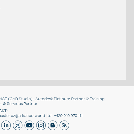
.
NCE
(CAD Studio) - Autodesk Platinum Partner & Training
r & Services Partner
AKT:
ster.cz@arkance.world | tel. +420 910 970 111