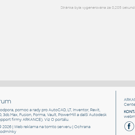
Stránka byla vygenerována za 0,205 sekund
rum
ARKA
Cente
, podpora, pomoc a rady pro AutoCAD, LT, Inventor, Revit,
KONT
3D, 3ds Max, Fusion, Forma, Vault, PowerMill a další Autodesk
webma
support firmy ARKANCE). Viz
O portálu
.
© 2026 |
Web reklama
na tomto serveru |
Ochrana
podmínky