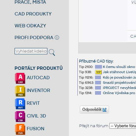
PRÁCE, MÍSTA
Vi
CAD PRODUKTY
WEB ODKAZY
CA
PROFI PODPORA
ⓘ
Příbuzné CAD tipy
:
Tip 2100:
K čemu slouží okno
PORTÁLY PRODUKTŮ
Tip 938:
Jak stáhnout LiveU
AUTOCAD
Tip 11216:
Kdo je považován z
Tip 6963:
Snazší projektování 
Tip 3238:
iPROJECT nevyhledá
INVENTOR
Tip 1314:
Online Vývěska pro
REVIT
Odpovědět
CIVIL 3D
Přejít na fórum
FUSION