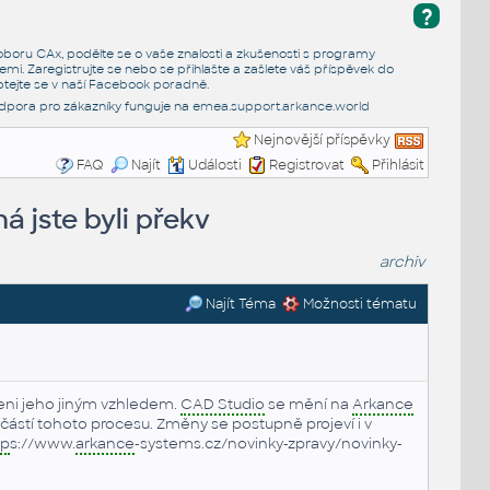
?
e oboru CAx, podělte se o vaše znalosti a zkušenosti s programy
emi. Zaregistrujte se nebo se přihlašte a zašlete váš příspěvek do
tejte se v naší
Facebook poradně
.
dpora pro zákazníky funguje na
emea.support.arkance.world
Nejnovější příspěvky
FAQ
Najít
Události
Registrovat
Přihlásit
á jste byli překv
archiv
Najít Téma
Možnosti tématu
peni jeho jiným vzhledem.
CAD Studio
se mění na
Arkance
částí tohoto procesu. Změny se postupně projeví i v
tp
s://www.
arkance
-systems.cz/novinky-zpravy/novinky-