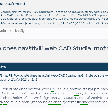
na zkušeností
Veřejné diskuzní fórum k CAD aplikacím - ptejte se na libovolné otázky týkající s
AutoCAD, Inventor, Revit, Fusion, 3ds Max, Vault a s dalšími CAD/BIM/PDM aplikac
odpovídajícího fóra. Viz další informace o
CAD Fóru
. Nechcete se registrovat? Zep
Fórum nenahrazuje technický support firmy ARKANCE (CAD Studio) - přímá po
udio
>
RSS kanály
e dnes navštívili web CAD Studia, možn
ráva
Téma: FB: Pokud jste dnes navštívili web CAD Studia, možná jste byli překv
láno: 24.bře.2021 v 12:42
Pokud jste dnes navštívili web
CAD
Studia, možná jste byli překva
Systems a změna web stránek na www.
arkance
-systems.cz je sou
lších službách. Více o změně jména
CAD
Studia v tiskové zprávě:
ht
d
/
cad
-studio-meni-jmeno-na-
arkance
-systems #
Arkance
Systems