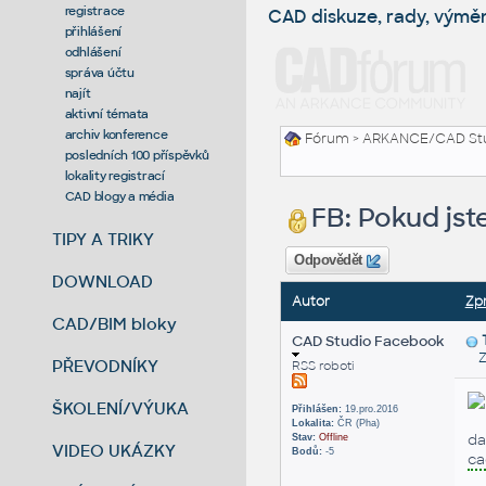
registrace
CAD diskuze, rady, výmě
přihlášení
odhlášení
správa účtu
najít
aktivní témata
archiv konference
Fórum
>
ARKANCE/CAD St
posledních 100 příspěvků
lokality registrací
CAD blogy a média
FB: Pokud jst
TIPY A TRIKY
Odpovědět
DOWNLOAD
Autor
Zp
CAD/BIM bloky
CAD Studio Facebook
Zas
PŘEVODNÍKY
RSS roboti
ŠKOLENÍ/VÝUKA
Přihlášen:
19.pro.2016
Lokalita:
ČR (Pha)
da
Stav:
Offline
VIDEO UKÁZKY
Bodů:
-5
ca