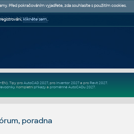
lamy. Před pokračováním vyjadřete, zda souhlasíte s použitím cookies.
 PODPORA | POMOC A RADY
registrováni,
klikněte sem.
.
Z+EN)
. Tipy pro
AutoCAD 2027
, pro
Inventor 2027
a pro
Revit 2027
.
řevodníky
.
Kompletní
příkazy
a
proměnné AutoCADu 2027
.
fórum, poradna