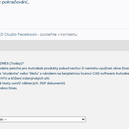
z
pokračování...
D Studio Facebook
- zústaňte v kontaktu
 DNES (Today)?
pdate patche pro Autodesk produkty pokud nechci či nemohu využívat okna Dne
a "studenta" nebo "školu" s nárokem na bezplatnou licenci CAD software Autode
HTU a křížení inženýrských sítí.
 texty uvnitř některých .PDF dokumentů
 okno Dnes.