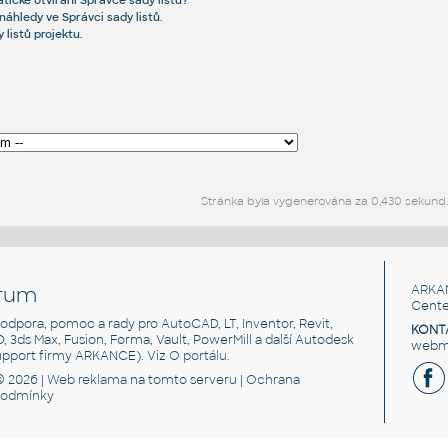
tické otvírání Správce sady listů?
 náhledy ve Správci sady listů.
 listů projektu.
Stránka byla vygenerována za 0,430 sekund
rum
ARKA
Cente
, podpora, pomoc a rady pro AutoCAD, LT, Inventor, Revit,
KONT
3D, 3ds Max, Fusion, Forma, Vault, PowerMill a další Autodesk
webma
support firmy ARKANCE). Viz
O portálu
.
© 2026 |
Web reklama
na tomto serveru |
Ochrana
podmínky