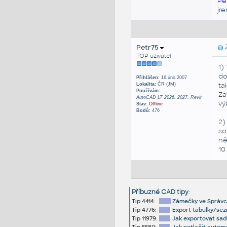
Pe
jr
Petr75
Z
TOP uživatel
1)
d
Přihlášen:
16.úno.2007
ta
Lokalita:
ČR (JM)
Používám:
Za
AutoCAD LT 2026, 2027, Revit
vý
Stav:
Offline
Bodů:
476
2)
so
ně
10
Příbuzné CAD tipy
:
Tip 4414:
Zámečky ve Správci 
Tip 4776:
Export tabulky/sez
Tip 11979:
Jak exportovat sad