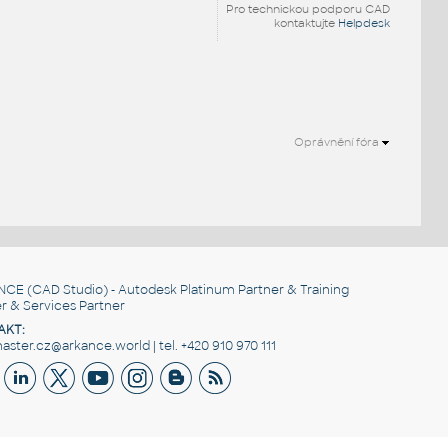
Pro technickou podporu CAD
kontaktujte
Helpdesk
Oprávnění fóra
.
NCE
(CAD Studio) - Autodesk Platinum Partner & Training
r & Services Partner
AKT:
ster.cz@arkance.world | tel. +420 910 970 111