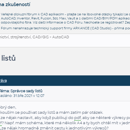
na zkušeností
Veřejné diskuzní fórum k CAD aplikacím - ptejte se na libovolné otázky týkající s
AutoCAD, Inventor, Revit, Fusion, 3ds Max, Vault a s dalšími CAD/BIM/PDM aplikac
odpovídajícího fóra. Viz další informace o
CAD Fóru
. Nechcete se registrovat? Zep
Fórum nenahrazuje technický support firmy ARKANCE (CAD Studio) - přímá po
ctví, strojírenství, CAD/GIS
>
AutoCAD
listů
ráva
Téma: Správce sady listů
láno: 31.bře.2021 v 12:07
brý den,
kouším se používat sady listů a mám zatím pár otázek.
 Lze nějak nastavit, aby když publikuji do
pdf
, aby se některé výkresy 
f
? Např. mám schéma, které má několik A4 a ty bych chtěl mít v j
 Lze nějak hromadně změnit cestu k jednotlivým výkresů?