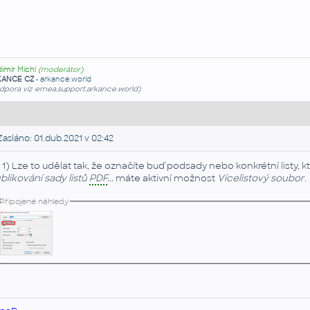
dimír Michl
(moderátor)
KANCE CZ
-
arkance.world
dpora viz emea.support.arkance.world)
asláno: 01.dub.2021 v 02:42
 1) Lze to udělat tak, že označíte buď podsady nebo konkrétní listy,
blikování sady listů
PDF
...
máte aktivní možnost
Vícelistový soubor
.
Připojené náhledy