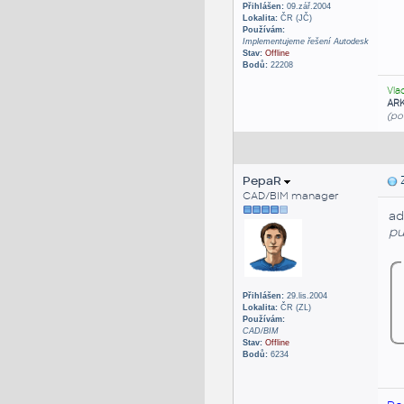
Přihlášen:
09.zář.2004
Lokalita:
ČR (JČ)
Používám:
Implementujeme řešení Autodesk
Stav:
Offline
Bodů:
22208
Vla
AR
(po
PepaR
Z
CAD/BIM manager
ad
pu
Přihlášen:
29.lis.2004
Lokalita:
ČR (ZL)
Používám:
CAD/BIM
Stav:
Offline
Bodů:
6234