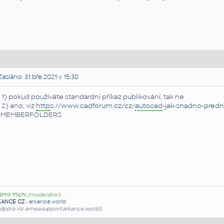
asláno: 31.bře.2021 v 15:30
 1) pokud používáte standardní příkaz publikování, tak ne
 2) ano, viz
http
s://www.cadforum.cz/cz/
autocad
-jak-snadno-predna
EMEMBERFOLDERS
dimír Michl
(moderátor)
KANCE CZ
-
arkance.world
dpora viz emea.support.arkance.world)