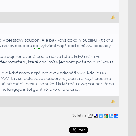
"vícelistový soubor". Ale pak když cokoliv publikuji (tisknu
by název souboru
pdf
vytvářel např. podle názvu podsady,
sou pojmenované podle názvu listu a když mám ve
ožek rozvržení, které chci mít v jednom
pdf
a to publikovat.
. Ale když mám např. projekt v adresáři "AA", kde je DST
ář "AA", tak se odkazové soubory najdou, ale když přesunu
nuálně měnit cestu. Bohužel i když má 1
dwg
soubor třeba
 nefunguje inteligentně jako u referencí.
Sdílet na: