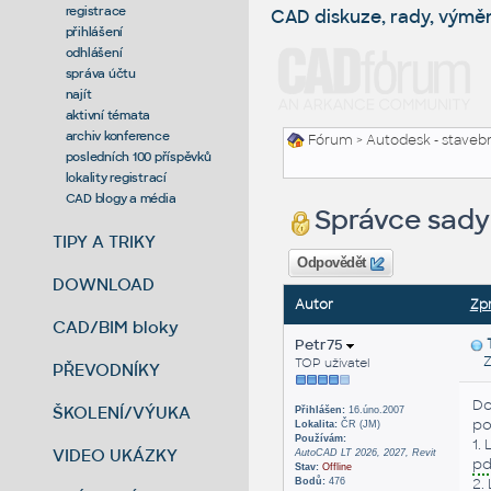
registrace
CAD diskuze, rady, výmě
přihlášení
odhlášení
správa účtu
najít
aktivní témata
archiv konference
Fórum
>
Autodesk - stavebni
posledních 100 příspěvků
lokality registrací
CAD blogy a média
Správce sady 
TIPY A TRIKY
Odpovědět
DOWNLOAD
Autor
Zp
CAD/BIM bloky
Petr75
Zas
TOP uživatel
PŘEVODNÍKY
Do
ŠKOLENÍ/VÝUKA
Přihlášen:
16.úno.2007
po
Lokalita:
ČR (JM)
Používám:
1.
VIDEO UKÁZKY
AutoCAD LT 2026, 2027, Revit
pd
Stav:
Offline
2.
Bodů:
476