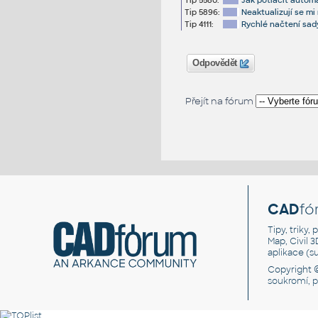
Tip 5580:
Jak potlačit automa
Tip 5896:
Neaktualizují se mi
Tip 4111:
Rychlé načtení sady
Odpovědět
Přejít na fórum
CAD
fó
Tipy, triky
Map, Civil 
aplikace (
Copyright 
soukromí, 