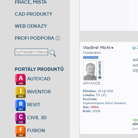
PRÁCE, MÍSTA
CAD PRODUKTY
WEB ODKAZY
PROFI PODPORA
ⓘ
Vladimír Michl
Z
Moderátor
ad
ad
PORTÁLY PRODUKTŮ
R
AUTOCAD
ARKANCE
INVENTOR
Přihlášen:
09.zář.2004
Lokalita:
ČR (JČ)
Používám:
Implementujeme řešení Autodesk
REVIT
Stav:
Offline
Bodů:
22208
CIVIL 3D
Vla
AR
(po
FUSION