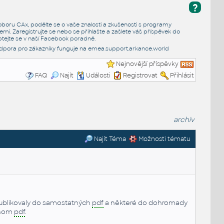
?
e oboru CAx, podělte se o vaše znalosti a zkušenosti s programy
emi. Zaregistrujte se nebo se přihlašte a zašlete váš příspěvek do
tejte se v naší
Facebook poradně
.
dpora pro zákazníky funguje na
emea.support.arkance.world
Nejnovější příspěvky
FAQ
Najít
Události
Registrovat
Přihlásit
archiv
Najít Téma
Možnosti tématu
publikovaly do samostatných
pdf
a některé do dohromady
ednom
pdf
.