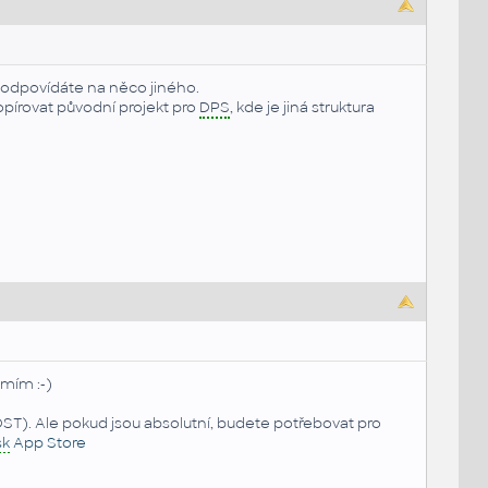
e odpovídáte na něco jiného.
opírovat původní projekt pro
DPS
, kde je jiná struktura
umím :-)
DST). Ale pokud jsou absolutní, budete potřebovat pro
sk
App Store