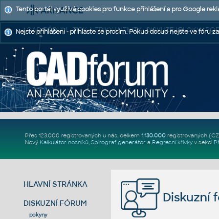
Tento portál využívá cookies pro funkce přihlášení a pro Google rek
CAD FÓRUM - TIPY A TRIKY | UTILITY | DISKUZE | BLOKY |
Nejste přihlášeni - přihlaste se prosím. Pokud dosud nejste ve fóru za
Přes 123.000 registrovaných u nás, celkem
1.130.000
registrovaných (C
Nový
Kalkulátor nosníků
,
Spirograf generátor
a
Regresní křivky
v sekci
P
HLAVNÍ STRÁNKA
Diskuzní 
DISKUZNÍ FÓRUM
pokyny