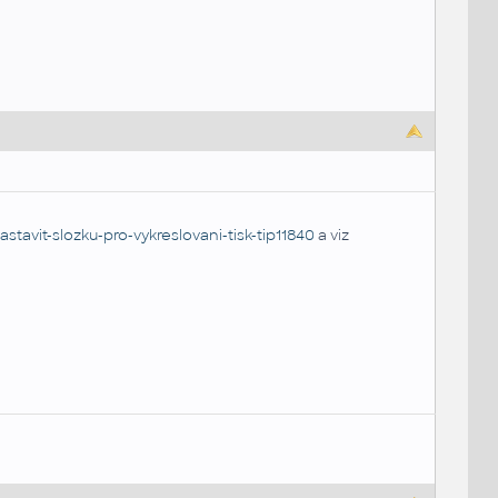
stavit-slozku-pro-vykreslovani-tisk-tip11840
a viz