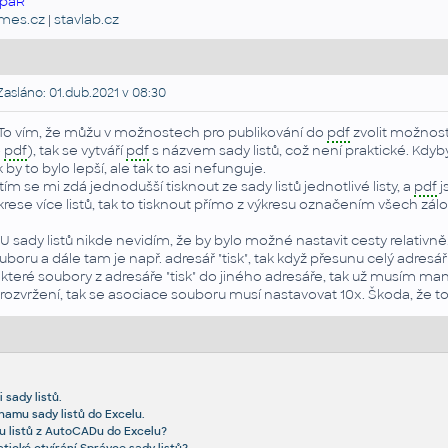
paR
emes.cz
|
stavlab.cz
asláno: 01.dub.2021 v 08:30
 To vím, že můžu v možnostech pro publikování do
pdf
zvolit možnost 
o
pdf
), tak se vytváří
pdf
s názvem sady listů, což není praktické. Kdy
k by to bylo lepší, ale tak to asi nefunguje.
tím se mi zdá jednodušší tisknout ze sady listů jednotlivé listy, a
pdf
j
krese více listů, tak to tisknout přímo z výkresu označením všech zál
 U sady listů nikde nevidím, že by bylo možné nastavit cesty relativně
uboru a dále tam je např. adresář "tisk", tak když přesunu celý adres
které soubory z adresáře "tisk" do jiného adresáře, tak už musím ma
 rozvržení, tak se asociace souboru musí nastavovat 10x. Škoda, že to
sady listů.
namu sady listů do Excelu.
u listů z AutoCADu do Excelu?