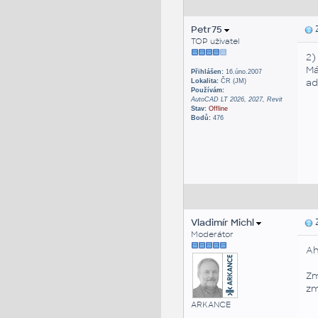
Petr75
Z
TOP uživatel
2)
Má
Přihlášen:
16.úno.2007
ad
Lokalita:
ČR (JM)
Používám:
AutoCAD LT 2026, 2027, Revit
Stav:
Offline
Bodů:
476
Vladimír Michl
Z
Moderátor
Ah
Zm
zm
ARKANCE