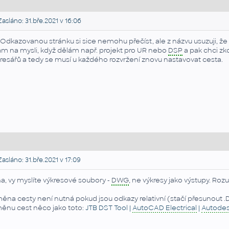
asláno: 31.bře.2021 v 16:06
 Odkazovanou stránku si sice nemohu přečíst, ale z názvu usuzuji, ž
m na mysli, když dělám např. projekt pro UR nebo
DSP
a pak chci zk
resářů a tedy se musí u každého rozvržení znovu nastavovat cesta.
asláno: 31.bře.2021 v 17:09
a, vy myslíte výkresové soubory -
DWG
, ne výkresy jako výstupy. Roz
ěna cesty není nutná pokud jsou odkazy relativní (stačí přesunout .
ěnu cest něco jako toto:
JTB DST Tool |
AutoCAD Electrical
|
Autode