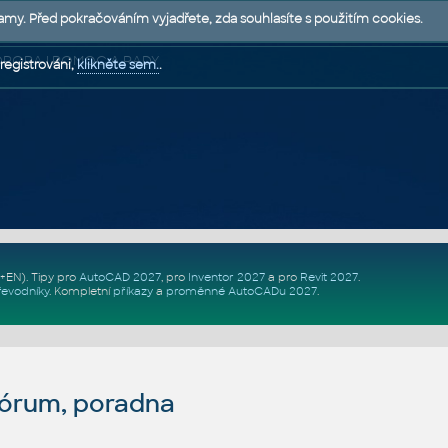
lamy. Před pokračováním vyjadřete, zda souhlasíte s použitím cookies.
 PODPORA | POMOC A RADY
registrováni,
klikněte sem.
.
Z+EN)
. Tipy pro
AutoCAD 2027
, pro
Inventor 2027
a pro
Revit 2027
.
řevodníky
.
Kompletní
příkazy
a
proměnné AutoCADu 2027
.
fórum, poradna