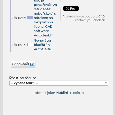
Kdo je
považován za
"studenta"
nebo "školu" s
Pro technickou podporu CAD
Tip 11216:
nárokem na
kontaktujte
Helpdesk
bezplatnou
licenci CAD
software
Autodesk?
Generátor
Tip 11915:
bludiště v
AutoCADu.
Odpovědět
Přejít na fórum
Zobrazit jako:
Mobilní
|
Klasické