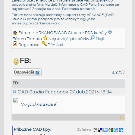
Zaregistrujte se nebo se přihlašte a zašlete váš příspěvek do
odpovídajícího fóra. Viz další informace o
CAD Fóru
. Nechcete se
registrovat? Zeptejte se v naší
Facebook poradně
.
Fórum nenahrazuje technický support firmy ARKANCE (CAD
Studio) - přímá podpora pro zákazníky funguje na
emea.support.arkance.world
Fórum
>
ARKANCE/CAD Studio
>
RSS kanály
Fórum Témata
Nejnovější příspěvky
Najít
Registrovat
Přihlásit
FB:
archiv
Odpovědět
FB:
CAD Studio Facebook
07.dub.2021 v 18:34
Viz
pokračování...
Příbuzné CAD tipy
:
Sdílet na: