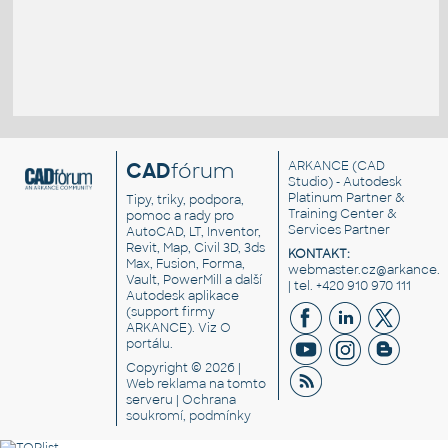
CAD
fórum
ARKANCE
(CAD
Studio) - Autodesk
Platinum Partner &
Tipy, triky, podpora,
Training Center &
pomoc a rady pro
Services Partner
AutoCAD, LT, Inventor,
Revit, Map, Civil 3D, 3ds
KONTAKT:
Max, Fusion, Forma,
webmaster.cz@arkance.w
Vault, PowerMill a další
| tel. +420 910 970 111
Autodesk aplikace
(support firmy
ARKANCE). Viz
O
portálu
.
Copyright © 2026 |
Web reklama
na tomto
serveru |
Ochrana
soukromí, podmínky