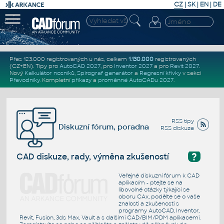
CZ
|
SK
|
EN
|
DE
Přes 123.000 registrovaných u nás, celkem
1.130.000
registrovaných
(CZ+EN)
. Tipy pro
AutoCAD 2027
, pro
Inventor 2027
a pro
Revit 2027
.
Nový
Kalkulátor nosníků
,
Spirograf generátor
a
Regresní křivky
v sekci
Převodníky
.
Kompletní
příkazy
a
proměnné AutoCADu 2027
.
RSS tipy
Diskuzní fórum, poradna
RSS diskuze
?
CAD diskuze, rady, výměna zkušeností
Veřejné diskuzní fórum k CAD
aplikacím - ptejte se na
libovolné otázky týkající se
oboru CAx, podělte se o vaše
znalosti a zkušenosti s
programy AutoCAD, Inventor,
Revit, Fusion, 3ds Max, Vault a s dalšími CAD/BIM/PDM aplikacemi.