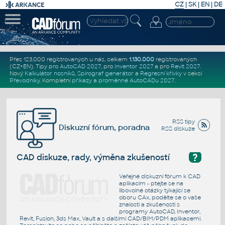
CZ
|
SK
|
EN
|
DE
Přes 123.000 registrovaných u nás, celkem
1.130.000
registrovaných
(CZ+EN)
. Tipy pro
AutoCAD 2027
, pro
Inventor 2027
a pro
Revit 2027
.
Nový
Kalkulátor nosníků
,
Spirograf generátor
a
Regresní křivky
v sekci
Převodníky
.
Kompletní
příkazy
a
proměnné AutoCADu 2027
.
RSS tipy
Diskuzní fórum, poradna
RSS diskuze
?
CAD diskuze, rady, výměna zkušeností
Veřejné diskuzní fórum k CAD
aplikacím - ptejte se na
libovolné otázky týkající se
oboru CAx, podělte se o vaše
znalosti a zkušenosti s
programy AutoCAD, Inventor,
Revit, Fusion, 3ds Max, Vault a s dalšími CAD/BIM/PDM aplikacemi.