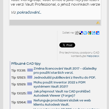
ve verzi Vault Professional, o jehož novinkách verze
Viz
pokračování...
Sdílet na:
Pro technickou podporu CAD
kontaktujte
Helpdesk
Příbuzné CAD tipy
:
Změna licencování Vault 2017 – důsledky
Tip 11338:
pro použití starších verzí.
Tip 12923:
Jednodušší publikování z Revitu do PDF.
Mohu použít Inventor 2022 s PDM
Tip 12929:
systémem Vault 2021?
Jak přepnout Vault na CAD prohlížeč
Tip 13025:
Autodesk Viewer (Forge)?
Nefunguje procházení složek ve web
Tip 12964:
klientu Autodesk Vault.