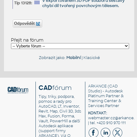
V exportovaném 3D PDF souboru sestavy
Tip 13128:
chybí díl tvořený povrchovým tělesem.
Odpovědět
Přejít na fórum
Zobrazit jako:
Mobilní
|
Klasické
CAD
fórum
ARKANCE
(CAD
Studio) - Autodesk
Platinum Partner &
Tipy, triky, podpora,
Training Center &
pomoc a rady pro
Services Partner
AutoCAD, LT, Inventor,
Revit, Map, Civil 3D, 3ds
KONTAKT:
Max, Fusion, Forma,
webmaster.cz@arkance.w
Vault, PowerMill a další
| tel. +420 910 970 111
Autodesk aplikace
(support firmy
ARKANCE). Viz
O