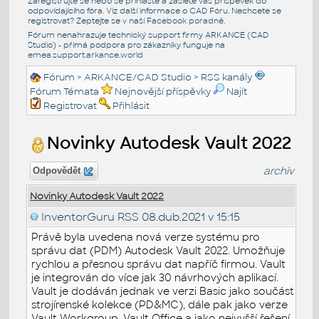
Zaregistrujte se nebo se přihlašte a zašlete váš příspěvek do
odpovídajícího fóra. Viz další informace o
CAD Fóru
. Nechcete se
registrovat? Zeptejte se v naší
Facebook poradně
.
Fórum nenahrazuje technický support firmy ARKANCE (CAD
Studio) - přímá podpora pro zákazníky funguje na
emea.support.arkance.world
Fórum
>
ARKANCE/CAD Studio
>
RSS kanály
Fórum Témata
Nejnovější příspěvky
Najít
Registrovat
Přihlásit
Novinky Autodesk Vault 2022
archiv
Odpovědět
Novinky Autodesk Vault 2022
InventorGuru RSS
08.dub.2021 v 15:15
Právě byla uvedena nová verze systému pro
správu dat (PDM) Autodesk Vault 2022. Umožňuje
rychlou a přesnou správu dat napříč firmou. Vault
je integrován do více jak 30 návrhových aplikací.
Vault je dodáván jednak ve verzi Basic jako součást
strojírenské kolekce (PD&MC), dále pak jako verze
Vault Workgroup, Vault Office a jako nejvyšší řešení