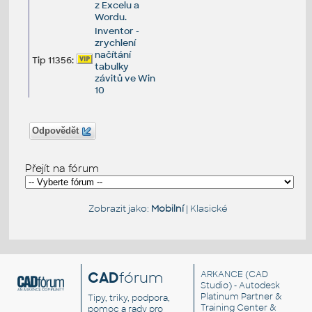
z Excelu a
Wordu.
Inventor -
zrychlení
načítání
Tip 11356:
tabulky
závitů ve Win
10
Odpovědět
Přejít na fórum
Zobrazit jako:
Mobilní
|
Klasické
CAD
fórum
ARKANCE
(CAD
Studio) - Autodesk
Platinum Partner &
Tipy, triky, podpora,
Training Center &
pomoc a rady pro