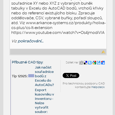
souřadnice XY nebo XYZ z vybraných buněk
tabulky v Excelu do AutoCAD bodů, vrcholů křivky
nebo do referencí existujícího bloku. Zpracuje
oddělovače, CSV, vybrané buňky, pořadí sloupců,
atd. Viz www.arkance-systems.cz/produkty/holixa-
cs-plus/cs-lt-extension
https://www.youtube.com/watch?v=Os4jmodiVIA
Viz
pokračování...
Příbuzné CAD tipy
:
Sdílet na:
Jak načíst
souřadnice
Tip 12925:
bodů z
Excelu do
Pro technickou podporu CAD
AutoCADu?
kontaktujte
Helpdesk
Export
kusovníku v
Inventoru -
Nelze
vytvořit
soubor: