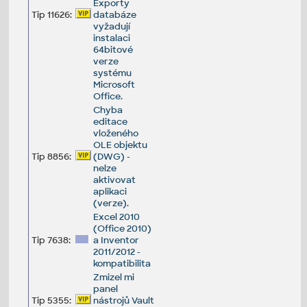
Exporty
Tip 11626:
databáze
vyžadují
instalaci
64bitové
verze
systému
Microsoft
Office.
Chyba
editace
vloženého
OLE objektu
Tip 8856:
(DWG) -
nelze
aktivovat
aplikaci
(verze).
Excel 2010
(Office 2010)
Tip 7638:
a Inventor
2011/2012 -
kompatibilita
Zmizel mi
panel
Tip 5355:
nástrojů Vault