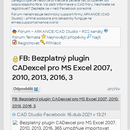
Zaregistrujte se nebo se přihlašte a zašlete váš příspěvek do
odpovídajícího fóra. Viz další informace o
CAD Fóru
. Nechcete se
registrovat? Zeptejte se v naší
Facebook poradně
.
Fórum nenahrazuje technický support firmy ARKANCE (CAD
Studio) - přímá podpora pro zákazníky funguje na
emea.support.arkance.world
Fórum
>
ARKANCE/CAD Studio
>
RSS kanály
Fórum Témata
Nejnovější příspěvky
Najít
Registrovat
Přihlásit
FB: Bezplatný plugin
CADexcel pro MS Excel 2007,
2010, 2013, 2016, 3
archiv
Odpovědět
FB: Bezplatný plugin CADexcel pro MS Excel 2007, 2010,
2013, 2016, 3
CAD Studio Facebook
16.dub.2021 v 13:21
Bezplatný plugin CADexcel pro MS Excel 2007,
2010, 2013, 2016, 365 umožňuje importovat