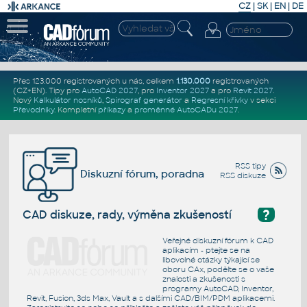
CZ
|
SK
|
EN
|
DE
Přes 123.000 registrovaných u nás, celkem
1.130.000
registrovaných
(CZ+EN)
. Tipy pro
AutoCAD 2027
, pro
Inventor 2027
a pro
Revit 2027
.
Nový
Kalkulátor nosníků
,
Spirograf generátor
a
Regresní křivky
v sekci
Převodníky
.
Kompletní
příkazy
a
proměnné AutoCADu 2027
.
RSS tipy
Diskuzní fórum, poradna
RSS diskuze
?
CAD diskuze, rady, výměna zkušeností
Veřejné diskuzní fórum k CAD
aplikacím - ptejte se na
libovolné otázky týkající se
oboru CAx, podělte se o vaše
znalosti a zkušenosti s
programy AutoCAD, Inventor,
Revit, Fusion, 3ds Max, Vault a s dalšími CAD/BIM/PDM aplikacemi.