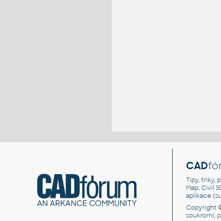
CAD
fó
Tipy, triky
Map, Civil 
aplikace (
Copyright 
soukromí, 