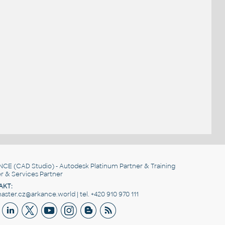
NCE
(CAD Studio) - Autodesk Platinum Partner & Training
r & Services Partner
AKT:
ster.cz@arkance.world | tel. +420 910 970 111