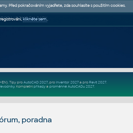
lamy. Před pokračováním vyjadřete, zda souhlasíte s použitím cookies.
 PODPORA | POMOC A RADY
registrováni,
klikněte sem.
.
Z+EN)
. Tipy pro
AutoCAD 2027
, pro
Inventor 2027
a pro
Revit 2027
.
řevodníky
.
Kompletní
příkazy
a
proměnné AutoCADu 2027
.
fórum, poradna