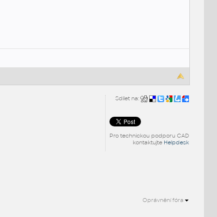
Sdílet na:
Pro technickou podporu CAD
kontaktujte
Helpdesk
Oprávnění fóra