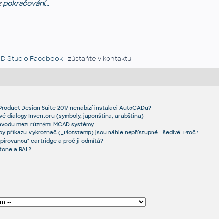
z
pokračování...
D Studio Facebook
- zústaňte v kontaktu
 Product Design Suite 2017 nenabízí instalaci AutoCADu?
é dialogy Inventoru (symboly, japonština, arabština)
evodu mezi různými MCAD systémy.
y příkazu Vykroznač (_Plotstamp) jsou náhle nepřístupné - šedivé. Proč?
xpirovanou" cartridge a proč ji odmítá?
tone a RAL?