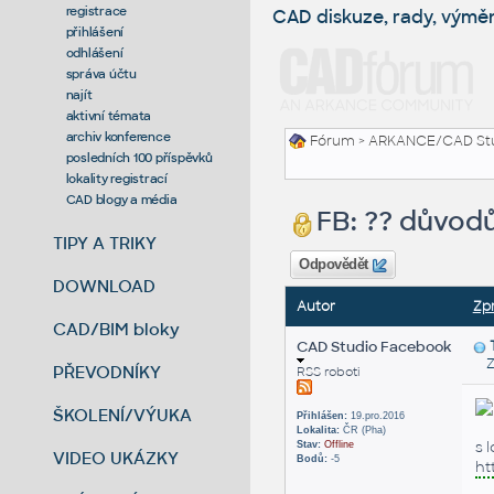
registrace
CAD diskuze, rady, výmě
přihlášení
odhlášení
správa účtu
najít
aktivní témata
archiv konference
Fórum
>
ARKANCE/CAD St
posledních 100 příspěvků
lokality registrací
CAD blogy a média
FB: ?? důvodů
TIPY A TRIKY
Odpovědět
DOWNLOAD
Autor
Zp
CAD/BIM bloky
CAD Studio Facebook
Zas
PŘEVODNÍKY
RSS roboti
ŠKOLENÍ/VÝUKA
Přihlášen:
19.pro.2016
Lokalita:
ČR (Pha)
s 
Stav:
Offline
VIDEO UKÁZKY
Bodů:
-5
ht