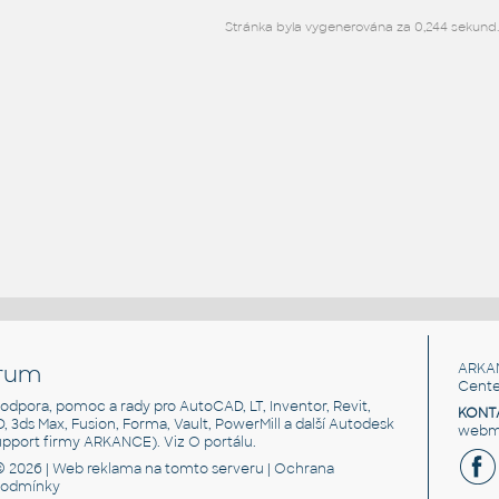
Stránka byla vygenerována za 0,244 sekund.
rum
ARKA
Cente
, podpora, pomoc a rady pro AutoCAD, LT, Inventor, Revit,
KONT
3D, 3ds Max, Fusion, Forma, Vault, PowerMill a další Autodesk
webma
support firmy ARKANCE). Viz
O portálu
.
© 2026 |
Web reklama
na tomto serveru |
Ochrana
podmínky