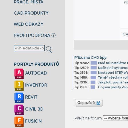
PRÁCE, MÍSTA
Vi
CAD PRODUKTY
WEB ODKAZY
CA
PROFI PODPORA
ⓘ
Příbuzné CAD tipy
:
Tip 10982:
Proč mi instalátor
PORTÁLY PRODUKTŮ
Tip 12597:
Nečitelné systémov
AUTOCAD
Tip 3598:
Nastavení STEP př
Tip 1456:
Téměř všechny volb
Tip 1936:
Jak plotr pozná "e
INVENTOR
Tip 2939:
Co jsou palety Pan
REVIT
Odpovědět
CIVIL 3D
Přejít na fórum
FUSION