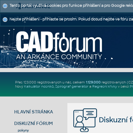
Tento portál využívá cookies pro funkce přihlášení a pro Google rek
CAD FÓRUM - TIPY A TRIKY | UTILITY | DISKUZE | BLOKY |
Nejste přihlášeni - přihlaste se prosím. Pokud dosud nejste ve fóru za
Přes 123.000 registrovaných u nás, celkem
1.129.000
registrovaných (C
Nový
Kalkulátor nosníků
,
Spirograf generátor
a
Regresní křivky
v sekci
P
HLAVNÍ STRÁNKA
Diskuzní 
DISKUZNÍ FÓRUM
pokyny