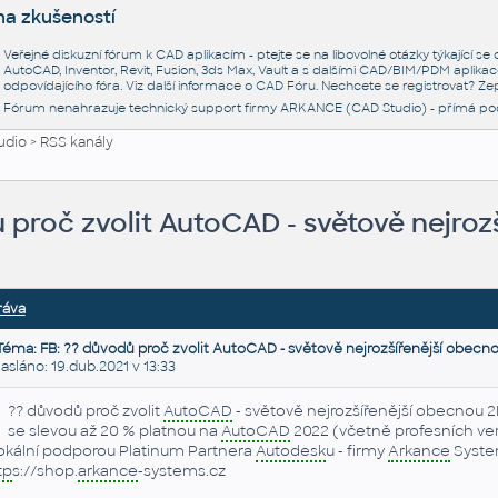
na zkušeností
Veřejné diskuzní fórum k CAD aplikacím - ptejte se na libovolné otázky týkající s
AutoCAD, Inventor, Revit, Fusion, 3ds Max, Vault a s dalšími CAD/BIM/PDM aplikac
odpovídajícího fóra. Viz další informace o
CAD Fóru
. Nechcete se registrovat? Zep
Fórum nenahrazuje technický support firmy ARKANCE (CAD Studio) - přímá po
udio
>
RSS kanály
 proč zvolit AutoCAD - světově nejroz
ráva
Téma: FB: ?? důvodů proč zvolit AutoCAD - světově nejrozšířenější obecn
láno: 19.dub.2021 v 13:33
?? důvodů proč zvolit
AutoCAD
- světově nejrozšířenější obecnou 
se slevou až 20 % platnou na
AutoCAD
2022 (včetně profesních ver
lokální podporou Platinum Partnera
Autodesk
u - firmy
Arkance
Syste
tp
s://shop.
arkance
-systems.cz