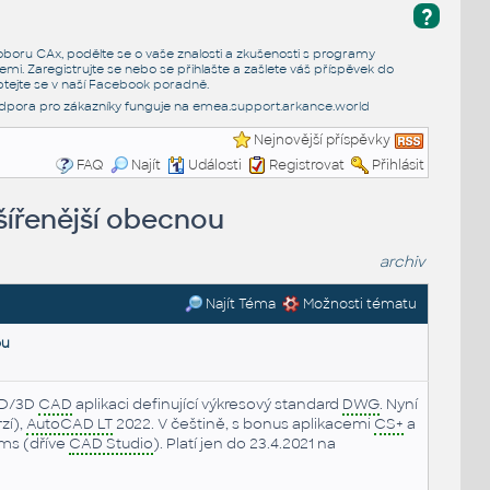
?
e oboru CAx, podělte se o vaše znalosti a zkušenosti s programy
emi. Zaregistrujte se nebo se přihlašte a zašlete váš příspěvek do
tejte se v naší
Facebook poradně
.
dpora pro zákazníky funguje na
emea.support.arkance.world
Nejnovější příspěvky
FAQ
Najít
Události
Registrovat
Přihlásit
šířenější obecnou
archiv
Najít Téma
Možnosti tématu
ou
2D/3D
CAD
aplikaci definující výkresový standard
DWG
. Nyní
zí),
AutoCAD LT
2022. V češtině, s bonus aplikacemi
CS+
a
ms (dříve
CAD Studio
). Platí jen do 23.4.2021 na