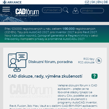
CZ
|
SK
|
EN
|
DE
Přes 123.000 registrovaných u nás, celkem
1.130.000
registrovaných
(CZ+EN)
. Tipy pro
AutoCAD 2027
, pro
Inventor 2027
a pro
Revit 2027
.
Nový
Kalkulátor nosníků
,
Spirograf generátor
a
Regresní křivky
v sekci
Převodníky
.
Kompletní
příkazy
a
proměnné AutoCADu 2027
.
RSS tipy
Diskuzní fórum, poradna
RSS diskuze
?
CAD diskuze, rady, výměna zkušeností
Veřejné diskuzní fórum k CAD
aplikacím - ptejte se na
libovolné otázky týkající se
oboru CAx, podělte se o vaše
znalosti a zkušenosti s
programy AutoCAD, Inventor,
Revit, Fusion, 3ds Max, Vault a s dalšími CAD/BIM/PDM aplikacemi.