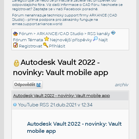
Zaregistrujte se nebo se přihlašte a zašlete váš příspěvek do
odpovídajícího fóra. Viz další informace o
CAD Fóru
. Nechcete se
registrovat? Zeptejte se v naší
Facebook poradně
.
Fórum nenahrazuje technický support firmy ARKANCE (CAD
Studio) - přímá podpora pro zákazníky funguje na
emea.support.arkance.world
Fórum
>
ARKANCE/CAD Studio
>
RSS kanály
Fórum Témata
Nejnovější příspěvky
Najít
Registrovat
Přihlásit
Autodesk Vault 2022 -
novinky: Vault mobile app
archiv
Odpovědět
Autodesk Vault 2022 - novinky: Vault mobile app
YouTube RSS
21.dub.2021 v 12:34
Autodesk Vault 2022 - novinky: Vault
mobile app