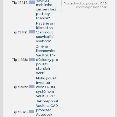
Vaultu z
Tip 14424:
Pro technickou podporu CAD
mobilního
kontaktujte
Helpdesk
zařízení bez
potřeby
licence?
Havárie při
kliknutí na
Tip 13142:
"Zahrnout
související
soubory".
Změna
licencování
Vault 2017 –
Tip 11338:
důsledky pro
použití
starších
verzí.
Mohu použít
Inventor
Tip 12929:
2022 s PDM
systémem
Vault 2021?
Jak přepnout
Vault na CAD
prohlížeč
Tip 13025:
Autodesk