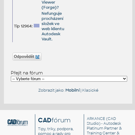
Viewer
(Forge)?
Nefunguje
procházení
složek ve
Tip 12964:
web klientu
Autodesk
Vault.
Odpovědět
Přejít na fórum
Zobrazit jako:
Mobilní
|
Klasické
CAD
fórum
ARKANCE
(CAD
Studio) - Autodesk
Platinum Partner &
Tipy, triky, podpora,
Training Center &
pomoc a rady pro