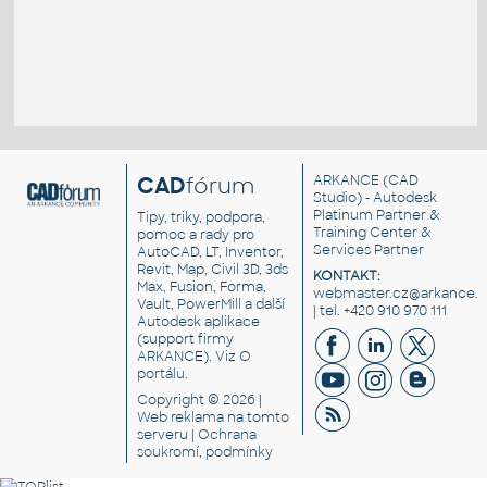
CAD
fórum
ARKANCE
(CAD
Studio) - Autodesk
Platinum Partner &
Tipy, triky, podpora,
Training Center &
pomoc a rady pro
Services Partner
AutoCAD, LT, Inventor,
Revit, Map, Civil 3D, 3ds
KONTAKT:
Max, Fusion, Forma,
webmaster.cz@arkance.w
Vault, PowerMill a další
| tel. +420 910 970 111
Autodesk aplikace
(support firmy
ARKANCE). Viz
O
portálu
.
Copyright © 2026 |
Web reklama
na tomto
serveru |
Ochrana
soukromí, podmínky