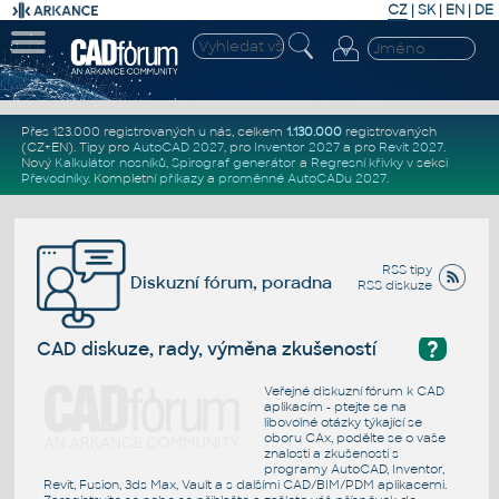
CZ
|
SK
|
EN
|
DE
Přes 123.000 registrovaných u nás, celkem
1.130.000
registrovaných
(CZ+EN)
. Tipy pro
AutoCAD 2027
, pro
Inventor 2027
a pro
Revit 2027
.
Nový
Kalkulátor nosníků
,
Spirograf generátor
a
Regresní křivky
v sekci
Převodníky
.
Kompletní
příkazy
a
proměnné AutoCADu 2027
.
RSS tipy
Diskuzní fórum, poradna
RSS diskuze
?
CAD diskuze, rady, výměna zkušeností
Veřejné diskuzní fórum k CAD
aplikacím - ptejte se na
libovolné otázky týkající se
oboru CAx, podělte se o vaše
znalosti a zkušenosti s
programy AutoCAD, Inventor,
Revit, Fusion, 3ds Max, Vault a s dalšími CAD/BIM/PDM aplikacemi.