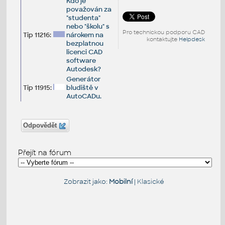
Kdo je
považován za
"studenta"
nebo "školu" s
Pro technickou podporu CAD
Tip 11216:
nárokem na
kontaktujte
Helpdesk
bezplatnou
licenci CAD
software
Autodesk?
Generátor
Tip 11915:
bludiště v
AutoCADu.
Odpovědět
Přejít na fórum
Zobrazit jako:
Mobilní
|
Klasické