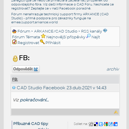
Zaregistrujte se nebo se přihlašte a zašlete váš příspěvek do
odpovídajícího fóra. Viz další informace o
CAD Fóru
. Nechcete se
registrovat? Zeptejte se v naší
Facebook poradně
.
Fórum nenahrazuje technický support firmy ARKANCE (CAD
Studio) - přímá podpora pro zákazníky funguje na
emea.support.arkance.world
Fórum
>
ARKANCE/CAD Studio
>
RSS kanály
Fórum Témata
Nejnovější příspěvky
Najít
Registrovat
Přihlásit
FB:
archiv
Odpovědět
FB:
CAD Studio Facebook
23.dub.2021 v 14:43
Viz
pokračování...
Příbuzné CAD tipy
:
Sdílet na: