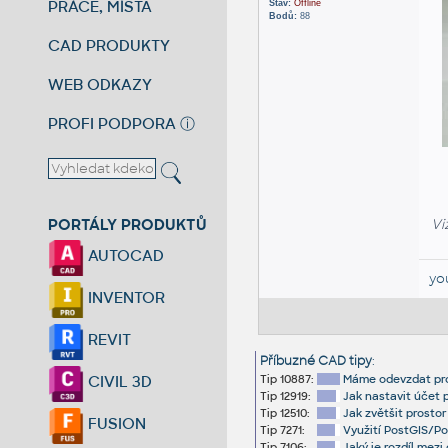
PRÁCE, MÍSTA
Stav:
Offline
Bodů:
88
CAD PRODUKTY
WEB ODKAZY
PROFI PODPORA
ⓘ
PORTÁLY PRODUKTŮ
Vi
AUTOCAD
yo
INVENTOR
REVIT
Příbuzné CAD tipy
:
Tip 10887:
Máme odevzdat proj
CIVIL 3D
Tip 12919:
Jak nastavit účet
Tip 12510:
Jak zvětšit prostor
FUSION
Tip 7271:
Využití PostGIS/P
Tip 7106:
Jaký je rozdíl mez