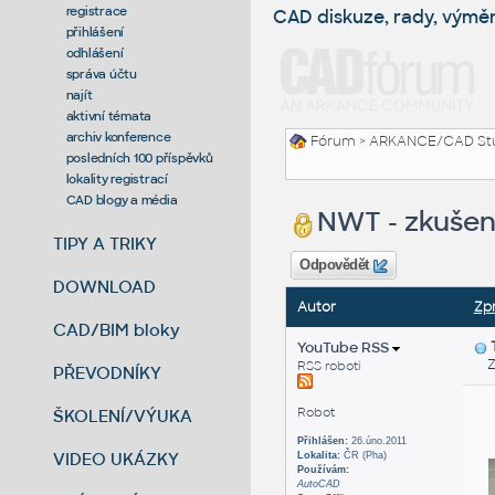
registrace
CAD diskuze, rady, výmě
přihlášení
odhlášení
správa účtu
najít
aktivní témata
archiv konference
Fórum
>
ARKANCE/CAD St
posledních 100 příspěvků
lokality registrací
CAD blogy a média
NWT - zkušen
TIPY A TRIKY
Odpovědět
DOWNLOAD
Autor
Zp
CAD/BIM bloky
YouTube RSS
Zas
RSS roboti
PŘEVODNÍKY
Robot
ŠKOLENÍ/VÝUKA
Přihlášen:
26.úno.2011
VIDEO UKÁZKY
Lokalita:
ČR (Pha)
Používám:
AutoCAD