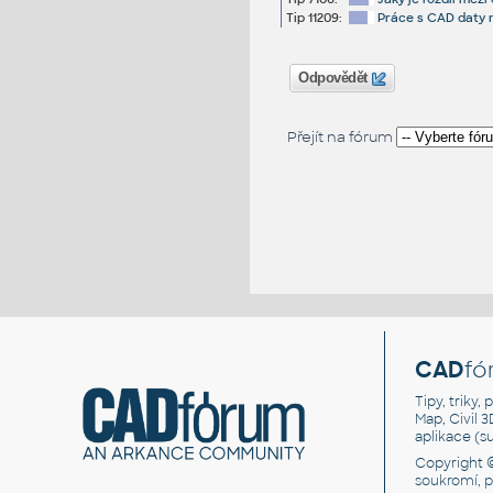
Tip 11209:
Práce s CAD daty n
Odpovědět
Přejít na fórum
CAD
fó
Tipy, triky
Map, Civil 
aplikace (
Copyright 
soukromí, 