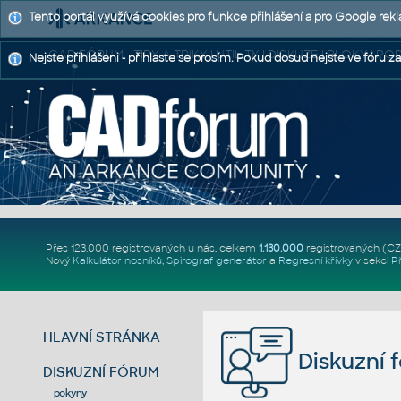
Tento portál využívá cookies pro funkce přihlášení a pro Google rek
CAD FÓRUM - TIPY A TRIKY | UTILITY | DISKUZE | BLOKY |
Nejste přihlášeni - přihlaste se prosím. Pokud dosud nejste ve fóru za
Přes 123.000 registrovaných u nás, celkem
1.130.000
registrovaných (C
Nový
Kalkulátor nosníků
,
Spirograf generátor
a
Regresní křivky
v sekci
P
HLAVNÍ STRÁNKA
Diskuzní 
DISKUZNÍ FÓRUM
pokyny