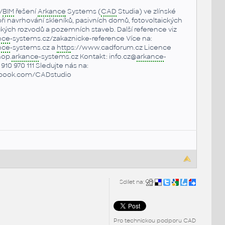
/
BIM
řešení
Arkance
Systems (
CAD
Studia) ve zlínské
i navrhování skleníků, pasivních domů, fotovoltaických
ických rozvodů a pozemních staveb. Další reference viz
nce
-systems.cz/zakaznicke-reference Více na:
nce
-systems.cz a
http
s://www.cadforum.cz Licence
hop.
arkance
-systems.cz Kontakt: info.cz@
arkance
-
910 970 111 Sledujte nás na:
ebook.com/CADstudio
Sdílet na:
Pro technickou podporu CAD