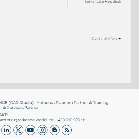
kontaktujte
Helpdesk
Oprávnění fóra
NCE
(CAD Studio) - Autodesk Platinum Partner & Training
r & Services Partner
AKT:
ster.cz@arkance.world | tel. +420 910 970 111