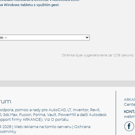
a Windows tabletu s využitím gest.
Stránka byla vygenerována za 1,219 sekund.
rum
ARKA
Cente
, podpora, pomoc a rady pro AutoCAD, LT, Inventor, Revit,
KONT
3D, 3ds Max, Fusion, Forma, Vault, PowerMill a další Autodesk
webma
support firmy ARKANCE). Viz
O portálu
.
© 2026 |
Web reklama
na tomto serveru |
Ochrana
podmínky