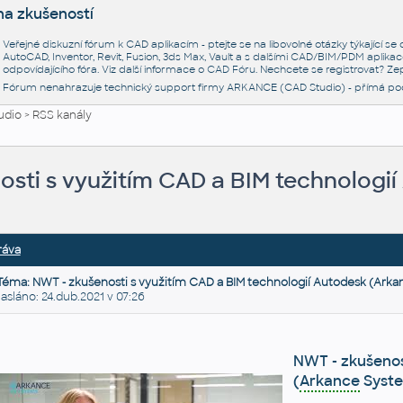
na zkušeností
Veřejné diskuzní fórum k CAD aplikacím - ptejte se na libovolné otázky týkající s
AutoCAD, Inventor, Revit, Fusion, 3ds Max, Vault a s dalšími CAD/BIM/PDM aplikac
odpovídajícího fóra. Viz další informace o
CAD Fóru
. Nechcete se registrovat? Zep
Fórum nenahrazuje technický support firmy ARKANCE (CAD Studio) - přímá po
udio
>
RSS kanály
osti s využitím CAD a BIM technologi
ráva
Téma: NWT - zkušenosti s využitím CAD a BIM technologií Autodesk (Arka
láno: 24.dub.2021 v 07:26
NWT - zkušenos
(
Arkance
Syst