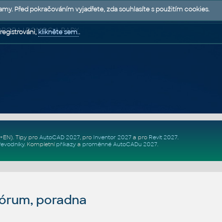
lamy. Před pokračováním vyjadřete, zda souhlasíte s použitím cookies.
 PODPORA | POMOC A RADY
registrováni,
klikněte sem.
.
Z+EN)
. Tipy pro
AutoCAD 2027
, pro
Inventor 2027
a pro
Revit 2027
.
řevodníky
.
Kompletní
příkazy
a
proměnné AutoCADu 2027
.
fórum, poradna