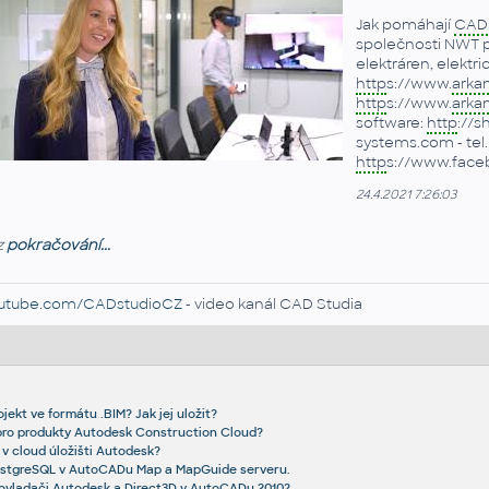
Jak pomáhají
CAD
společnosti NWT př
elektráren, elektr
http
s://www.
arka
http
s://www.
arka
software:
http
://s
systems.com - tel. 
http
s://www.fac
24.4.2021 7:26:03
z
pokračování...
utube.com/CADstudioCZ
- video kanál CAD Studia
ekt ve formátu .BIM? Jak jej uložit?
 pro produkty Autodesk Construction Cloud?
 v cloud úložišti Autodesk?
ostgreSQL v AutoCADu Map a MapGuide serveru.
i ovladači Autodesk a Direct3D v AutoCADu 2010?