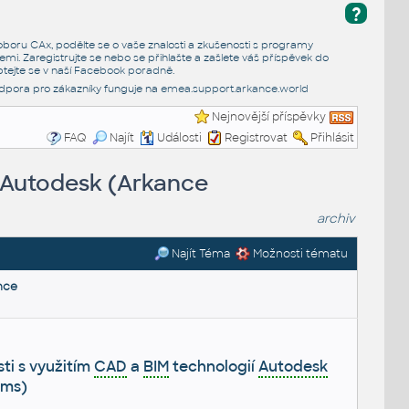
?
e oboru CAx, podělte se o vaše znalosti a zkušenosti s programy
emi. Zaregistrujte se nebo se přihlašte a zašlete váš příspěvek do
tejte se v naší
Facebook poradně
.
dpora pro zákazníky funguje na
emea.support.arkance.world
Nejnovější příspěvky
FAQ
Najít
Události
Registrovat
Přihlásit
í Autodesk (Arkance
archiv
Najít Téma
Možnosti tématu
nce
ti s využitím
CAD
a
BIM
technologií
Autodesk
ems)