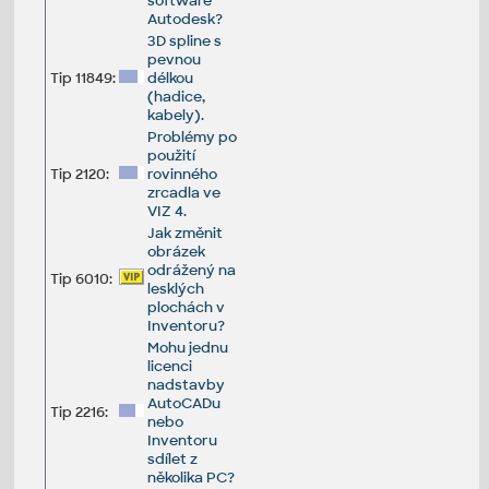
software
Autodesk?
3D spline s
pevnou
Tip 11849:
délkou
(hadice,
kabely).
Problémy po
použití
Tip 2120:
rovinného
zrcadla ve
VIZ 4.
Jak změnit
obrázek
odrážený na
Tip 6010:
lesklých
plochách v
Inventoru?
Mohu jednu
licenci
nadstavby
AutoCADu
Tip 2216:
nebo
Inventoru
sdílet z
několika PC?