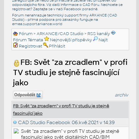
Zaregistrujte se nebo se přihlašte a zašlete váš příspěvek do
odpovídajícího fóra. Viz další informace o
CAD Fóru
. Nechcete se
registrovat? Zeptejte se v naší
Facebook poradně
.
Fórum nenahrazuje technický support firmy ARKANCE (CAD
Studio) - přímá podpora pro zákazníky funguje na
emea.support.arkance.world
Fórum
>
ARKANCE/CAD Studio
>
RSS kanály
Fórum Témata
Nejnovější příspěvky
Najít
Registrovat
Přihlásit
FB: Svět "za zrcadlem" v profi
TV studiu je stejně fascinující
jako
archiv
Odpovědět
FB: Svět "za zrcadlem" v profi TV studiu je stejně
fascinující jako
CAD Studio Facebook
06.kvě.2021 v 14:39
Svět "za zrcadlem" v profi TV studiu je stejně
fascinující jako svět digitálních CAD/BIM