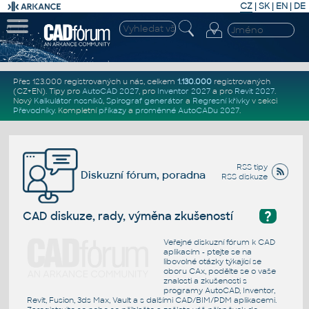
CZ
|
SK
|
EN
|
DE
Přes 123.000 registrovaných u nás, celkem
1.130.000
registrovaných
(CZ+EN)
. Tipy pro
AutoCAD 2027
, pro
Inventor 2027
a pro
Revit 2027
.
Nový
Kalkulátor nosníků
,
Spirograf generátor
a
Regresní křivky
v sekci
Převodníky
.
Kompletní
příkazy
a
proměnné AutoCADu 2027
.
RSS tipy
Diskuzní fórum, poradna
RSS diskuze
?
CAD diskuze, rady, výměna zkušeností
Veřejné diskuzní fórum k CAD
aplikacím - ptejte se na
libovolné otázky týkající se
oboru CAx, podělte se o vaše
znalosti a zkušenosti s
programy AutoCAD, Inventor,
Revit, Fusion, 3ds Max, Vault a s dalšími CAD/BIM/PDM aplikacemi.