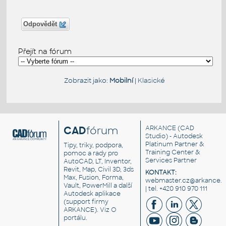
Odpovědět
Přejít na fórum
Zobrazit jako:
Mobilní
|
Klasické
CAD
fórum
ARKANCE
(CAD
Studio) - Autodesk
Platinum Partner &
Tipy, triky, podpora,
Training Center &
pomoc a rady pro
Services Partner
AutoCAD, LT, Inventor,
Revit, Map, Civil 3D, 3ds
KONTAKT:
Max, Fusion, Forma,
webmaster.cz@arkance.w
Vault, PowerMill a další
| tel. +420 910 970 111
Autodesk aplikace
(support firmy
ARKANCE). Viz
O
portálu
.