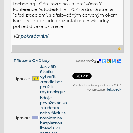
technologií. Část režijního zázemí včerejší
konference Autodesk LIVE 2022 a druhá strana
"před zrcadlem", s příslovečným červeným okem
kamery - z pohledu prezentátora. A výsledný
pohled diváka už znáte.
Viz
pokračování...
Příbuzné CAD tipy
:
Sdílet na:
Jak v 3D
Studiu
vytvořit
Tip 1687:
zrcadlo bez
Pro technickou podporu CAD
použití
kontaktujte
Helpdesk
raytracingu?
Kdo je
považován za
"studenta"
nebo "školu" s
Tip 11216:
nárokem na
bezplatnou
licenci CAD