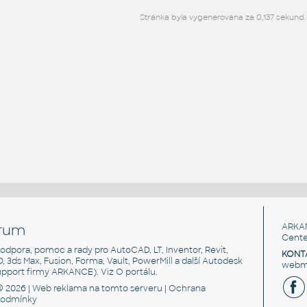
Stránka byla vygenerována za 0,137 sekund.
rum
ARKA
Cente
, podpora, pomoc a rady pro AutoCAD, LT, Inventor, Revit,
KONT
3D, 3ds Max, Fusion, Forma, Vault, PowerMill a další Autodesk
webma
support firmy ARKANCE). Viz
O portálu
.
© 2026 |
Web reklama
na tomto serveru |
Ochrana
podmínky