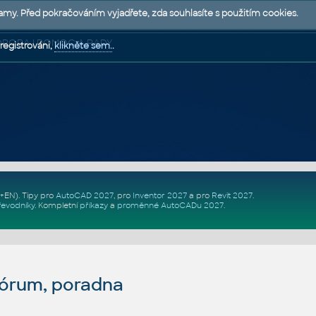
lamy. Před pokračováním vyjadřete, zda souhlasíte s použitím cookies.
 PODPORA | POMOC A RADY
registrováni,
klikněte sem.
.
Z+EN)
. Tipy pro
AutoCAD 2027
, pro
Inventor 2027
a pro
Revit 2027
.
řevodníky
.
Kompletní
příkazy
a
proměnné AutoCADu 2027
.
fórum, poradna