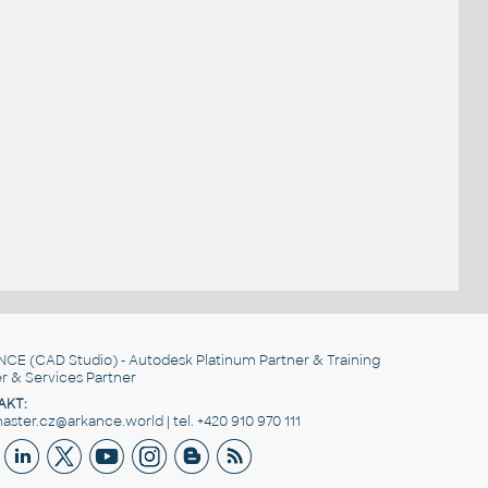
NCE
(CAD Studio) - Autodesk Platinum Partner & Training
r & Services Partner
AKT:
ster.cz@arkance.world | tel. +420 910 970 111