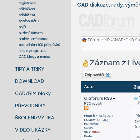
registrace
CAD diskuze, rady, výmě
přihlášení
odhlášení
správa účtu
najít
aktivní témata
archiv konference
Fórum
>
ARKANCE/CAD St
posledních 100 příspěvků
lokality registrací
CAD blogy a média
Záznam z Live
TIPY A TRIKY
Odpovědět
DOWNLOAD
Autor
Zp
CAD/BIM bloky
GISfórum RSS
Zas
RSS roboti
PŘEVODNÍKY
Mi
Přihlášen:
06.říj.2017
ŠKOLENÍ/VÝUKA
Lokalita:
ČR (JČ)
sy
Používám:
fo
twiGIS
VIDEO UKÁZKY
Stav:
Offline
Vi
Bodů:
0