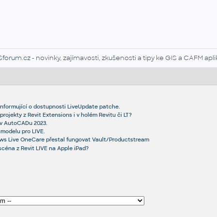
Sforum.cz
- novinky, zajímavosti, zkušenosti a tipy ke GIS a CAFM ap
nformující o dostupnosti LiveUpdate patche.
rojekty z Revit Extensions i v holém Revitu či LT?
 v AutoCADu 2023.
 modelu pro LIVE.
ows Live OneCare přestal fungovat Vault/Productstream
scéna z Revit LIVE na Apple iPad?