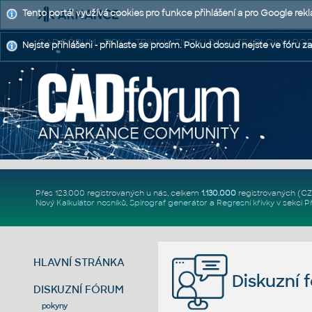
Tento portál využívá cookies pro funkce přihlášení a pro Google rek
CAD FÓRUM - TIPY A TRIKY | UTILITY | DISKUZE | BLOKY |
Nejste přihlášeni - přihlaste se prosím. Pokud dosud nejste ve fóru za
Přes 123.000 registrovaných u nás, celkem
1.130.000
registrovaných (C
Nový
Kalkulátor nosníků
,
Spirograf generátor
a
Regresní křivky
v sekci
P
HLAVNÍ STRÁNKA
Diskuzní 
DISKUZNÍ FÓRUM
pokyny