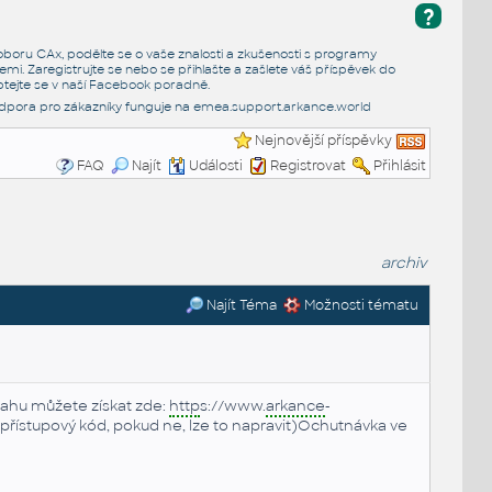
?
e oboru CAx, podělte se o vaše znalosti a zkušenosti s programy
emi. Zaregistrujte se nebo se přihlašte a zašlete váš příspěvek do
tejte se v naší
Facebook poradně
.
dpora pro zákazníky funguje na
emea.support.arkance.world
Nejnovější příspěvky
FAQ
Najít
Události
Registrovat
Přihlásit
archiv
Najít Téma
Možnosti tématu
sahu můžete získat zde:
http
s://www.
arkance
-
ám přístupový kód, pokud ne, lze to napravit)Ochutnávka ve