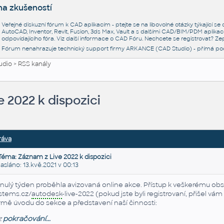
na zkušeností
Veřejné diskuzní fórum k CAD aplikacím - ptejte se na libovolné otázky týkající s
AutoCAD, Inventor, Revit, Fusion, 3ds Max, Vault a s dalšími CAD/BIM/PDM aplikac
odpovídajícího fóra. Viz další informace o
CAD Fóru
. Nechcete se registrovat? Zep
Fórum nenahrazuje technický support firmy ARKANCE (CAD Studio) - přímá po
udio
>
RSS kanály
 2022 k dispozici
ráva
Téma: Záznam z Live 2022 k dispozici
láno: 13.kvě.2021 v 00:13
nulý týden proběhla avizovaná online akce. Přístup k veškerému ob
stems.cz/
autodesk
-live-2022 (pokud jste byli registrovaní, přišel v
rmě úvodu do sekce a představení naší činnosti:
z
pokračování...