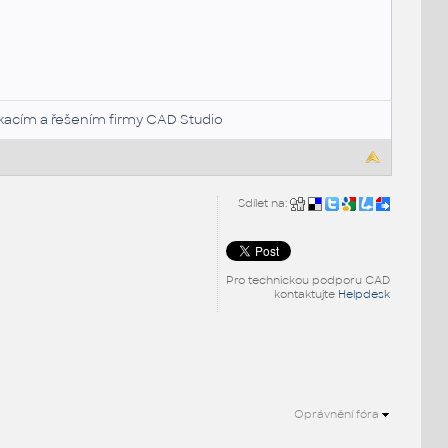
likacím a řešením firmy CAD Studio
Sdílet na:
Pro technickou podporu CAD
kontaktujte
Helpdesk
Oprávnění fóra