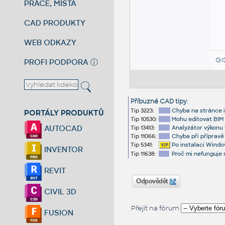
PRÁCE, MÍSTA
CAD PRODUKTY
WEB ODKAZY
GI
PROFI PODPORA
ⓘ
Příbuzné CAD tipy
:
Tip 3223:
Chyba na stránce i
PORTÁLY PRODUKTŮ
Tip 10530:
Mohu editovat BIM p
AUTOCAD
Tip 13413:
Analyzátor výkonu
Tip 11066:
Chyba při přípravě
Tip 5341:
Po instalaci Wind
INVENTOR
Tip 11638:
Proč mi nefunguje 
REVIT
Odpovědět
CIVIL 3D
Přejít na fórum
FUSION