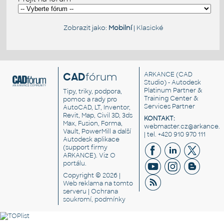
Zobrazit jako:
Mobilní
|
Klasické
CAD
fórum
ARKANCE
(CAD
Studio) - Autodesk
Platinum Partner &
Tipy, triky, podpora,
Training Center &
pomoc a rady pro
Services Partner
AutoCAD, LT, Inventor,
Revit, Map, Civil 3D, 3ds
KONTAKT:
Max, Fusion, Forma,
webmaster.cz@arkance.w
Vault, PowerMill a další
| tel. +420 910 970 111
Autodesk aplikace
(support firmy
ARKANCE). Viz
O
portálu
.
Copyright © 2026 |
Web reklama
na tomto
serveru |
Ochrana
soukromí, podmínky