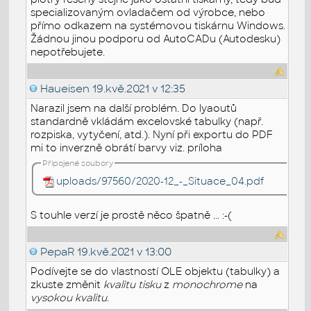
specializovaným ovladačem od výrobce, nebo
přímo odkazem na systémovou tiskárnu Windows.
Žádnou jinou podporu od AutoCADu (Autodesku)
nepotřebujete.
Haueisen
19.kvě.2021 v 12:35
Narazil jsem na další problém. Do lyaoutů
standardně vkládám excelovské tabulky (např.
rozpiska, vytyčení, atd.). Nyní při exportu do PDF
mi to inverzně obrátí barvy viz. príloha
Připojené soubory
uploads/97560/2020-12_-_Situace_04.pdf
S touhle verzí je prostě něco špatně ... :-(
PepaR
19.kvě.2021 v 13:00
Podívejte se do vlastností OLE objektu (tabulky) a
zkuste změnit
kvalitu tisku
z
monochrome
na
vysokou kvalitu
.