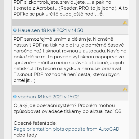
PDF si zkontrolujete, zrevidujete, ..., a pak ho
tisknete z Acrobatu (Reader, PRO, to je jedno). A to
PDFko se pak určitě bude ještě hodit...☝.
Haueisen
18.kvě.2021 v 14:50
PDF samozřejmě umím a dělám je. Nicméně
nastavit PDF na tisk na plotru je poměrně časově
náročné než tisknout rovnou z autocadu. Navíc né
pokaždé se mi to povede vytisknou napoprvé ve
správném měřítku nebo správně otočené, abych
netisknul zbytečně na výšku a nemusel ořezávat.
Tisknout PDF rozhodně není cesta, kterou bych
chtěl jít :-(
vbehun
18.kvě.2021 v 15:02
O jaký jde operační systém? Problém mohou
způsobovat ovladače tiskárny po aktualizaci OS.
Obecné řešení zde:
Page orientation plots opposite from AutoCAD
nebo tady