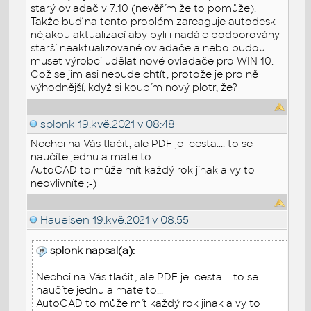
starý ovladač v 7.10 (nevěřím že to pomůže).
Takže buď na tento problém zareaguje autodesk
nějakou aktualizací aby byli i nadále podporovány
starší neaktualizované ovladače a nebo budou
muset výrobci udělat nové ovladače pro WIN 10.
Což se jim asi nebude chtít, protože je pro ně
výhodnější, když si koupím nový plotr, že?
splonk
19.kvě.2021 v 08:48
Nechci na Vás tlačit, ale PDF je cesta.... to se
naučíte jednu a mate to...
AutoCAD to může mít každý rok jinak a vy to
neovlivníte ;-)
Haueisen
19.kvě.2021 v 08:55
splonk napsal(a):
Nechci na Vás tlačit, ale PDF je cesta.... to se
naučíte jednu a mate to...
AutoCAD to může mít každý rok jinak a vy to