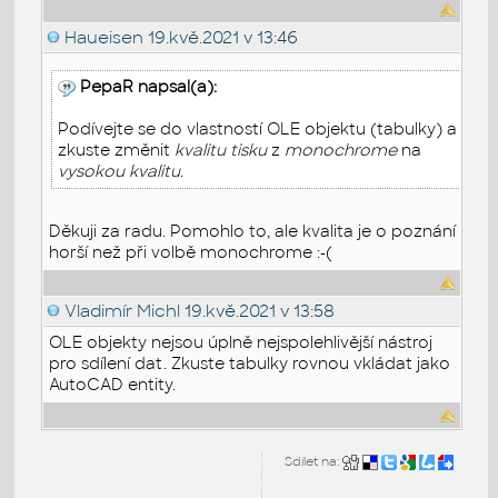
Haueisen
19.kvě.2021 v 13:46
PepaR napsal(a):
Podívejte se do vlastností OLE objektu (tabulky) a
zkuste změnit
kvalitu tisku
z
monochrome
na
vysokou kvalitu
.
Děkuji za radu. Pomohlo to, ale kvalita je o poznání
horší než při volbě monochrome :-(
Vladimír Michl
19.kvě.2021 v 13:58
OLE objekty nejsou úplně nejspolehlivější nástroj
pro sdílení dat. Zkuste tabulky rovnou vkládat jako
AutoCAD entity.
Sdílet na: