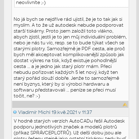
neovlivníte ;-)
No já bych se nejdříve rád ujistil, že je to tak jak si
myslím. A to že už autodesk nebude podporovat
starší tiskárny. Proto jsem založil toto vlákno,
abych zjistil, jestli je to jen můj individuální problém,
nebo je nás tu víc, resp. se to bude týkat všech se
starými plotry. Samozřejmě je PDF cesta, ale proč
bych měl akceptovat komplikovanější způsob jak
dostat výkres na tisk, když existuje pohodlnější
cesta ... a je jedno jak starý plotr mám. Přeci
nebudu pořizovat každých 5 let nový, když ten
starý pořád slouží dobře. Jenže to samozřejmě
není byznys, který by si výrobci hardwaru a
softwaru představovali ... peníze se přeci musí
točit, ne? :-)
Vladimír Michl
19.kvě.2021 v 11:37
V hodně starých verzích AutoCADu řešil Autodesk
podporu jednotlivých značek a modelů plotrů
(příkaz SPRÁVCEPLOTRŮ). Už delší dobu jsou ale
plotry řešeny stejně jako ostatní tiskárny, tedy buď