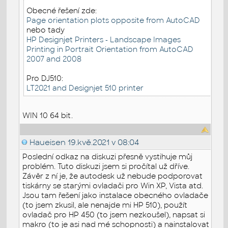
Obecné řešení zde:
Page orientation plots opposite from AutoCAD
nebo tady
HP Designjet Printers - Landscape Images
Printing in Portrait Orientation from AutoCAD
2007 and 2008
Pro DJ510:
LT2021 and Designjet 510 printer
WIN 10 64 bit.
Haueisen
19.kvě.2021 v 08:04
Poslední odkaz na diskuzi přesně vystihuje můj
problém. Tuto diskuzi jsem si pročítal už dříve.
Závěr z ní je, že autodesk už nebude podporovat
tiskárny se starými ovladači pro Win XP, Vista atd.
Jsou tam řešení jako instalace obecného ovladače
(to jsem zkusil, ale nenajde mi HP 510), použít
ovladač pro HP 450 (to jsem nezkoušel), napsat si
makro (to je asi nad mé schopnosti) a nainstalovat