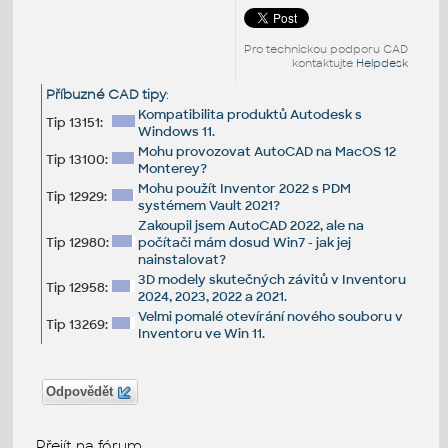
Pro technickou podporu CAD
kontaktujte
Helpdesk
Příbuzné CAD tipy
:
Kompatibilita produktů Autodesk s
Tip 13151:
Windows 11.
Mohu provozovat AutoCAD na MacOS 12
Tip 13100:
Monterey?
Mohu použít Inventor 2022 s PDM
Tip 12929:
systémem Vault 2021?
Zakoupil jsem AutoCAD 2022, ale na
Tip 12980:
počítači mám dosud Win7 - jak jej
nainstalovat?
3D modely skutečných závitů v Inventoru
Tip 12958:
2024, 2023, 2022 a 2021.
Velmi pomalé otevírání nového souboru v
Tip 13269:
Inventoru ve Win 11.
Odpovědět
Přejít na fórum