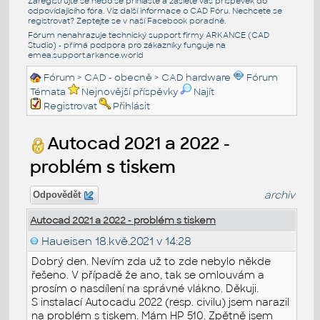
Zaregistrujte se nebo se přihlašte a zašlete váš příspěvek do
odpovídajícího fóra. Viz další informace o
CAD Fóru
. Nechcete se
registrovat? Zeptejte se v naší
Facebook poradně
.
Fórum nenahrazuje technický support firmy ARKANCE (CAD
Studio) - přímá podpora pro zákazníky funguje na
emea.support.arkance.world
Fórum
>
CAD - obecně
>
CAD hardware
Fórum
Témata
Nejnovější příspěvky
Najít
Registrovat
Přihlásit
Autocad 2021 a 2022 -
problém s tiskem
archiv
Odpovědět
Autocad 2021 a 2022 - problém s tiskem
Haueisen
18.kvě.2021 v 14:28
Dobrý den. Nevím zda už to zde nebylo někde
řešeno. V případě že ano, tak se omlouvám a
prosím o nasdílení na správné vlákno. Děkuji.
S instalací Autocadu 2022 (resp. civilu) jsem narazil
na problém s tiskem. Mám HP 510. Zpětně jsem