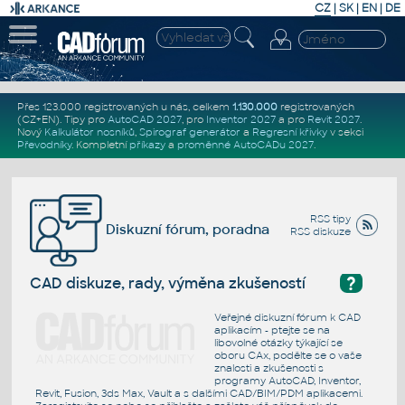
CZ
|
SK
|
EN
|
DE
Přes 123.000 registrovaných u nás, celkem
1.130.000
registrovaných
(CZ+EN)
. Tipy pro
AutoCAD 2027
, pro
Inventor 2027
a pro
Revit 2027
.
Nový
Kalkulátor nosníků
,
Spirograf generátor
a
Regresní křivky
v sekci
Převodníky
.
Kompletní
příkazy
a
proměnné AutoCADu 2027
.
RSS tipy
Diskuzní fórum, poradna
RSS diskuze
?
CAD diskuze, rady, výměna zkušeností
Veřejné diskuzní fórum k CAD
aplikacím - ptejte se na
libovolné otázky týkající se
oboru CAx, podělte se o vaše
znalosti a zkušenosti s
programy AutoCAD, Inventor,
Revit, Fusion, 3ds Max, Vault a s dalšími CAD/BIM/PDM aplikacemi.