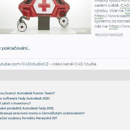
Ukázky využití kon
celém světě.
CAD
výrobu. Více na:
ht
http
s://www.cadfo
systems.cz Kontakt
nás na:
http
s://w
19.5.2021 14:00:28
z
pokračování...
utube.com/CADstudioCZ
- video kanál CAD Studia
nou licenci Autodesk Fusion Team?
ro software řady Autodesk 2021.
 závit v Inventoru?
ání produktů Autodesk řady 2012.
obrazuje pracovní rovinu s černožlutým orámováním?
ačíst soubory formátu Parasolid 33?