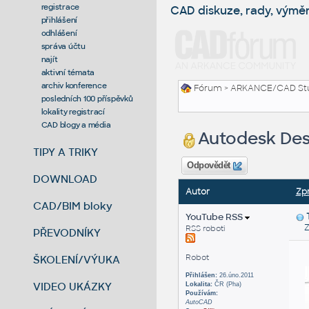
registrace
CAD diskuze, rady, výmě
přihlášení
odhlášení
správa účtu
najít
aktivní témata
archiv konference
Fórum
>
ARKANCE/CAD St
posledních 100 příspěvků
lokality registrací
CAD blogy a média
Autodesk Des
TIPY A TRIKY
Odpovědět
DOWNLOAD
Autor
Zp
CAD/BIM bloky
YouTube RSS
Zas
RSS roboti
PŘEVODNÍKY
Robot
ŠKOLENÍ/VÝUKA
Přihlášen:
26.úno.2011
VIDEO UKÁZKY
Lokalita:
ČR (Pha)
Používám:
AutoCAD