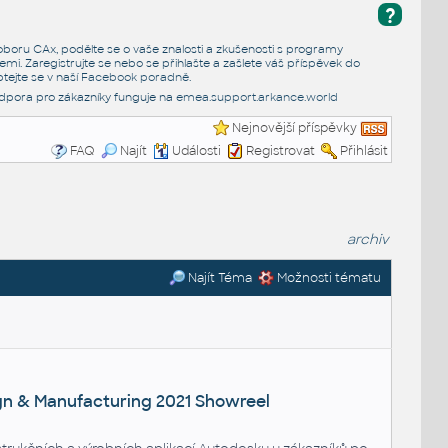
?
e oboru CAx, podělte se o vaše znalosti a zkušenosti s programy
emi. Zaregistrujte se nebo se přihlašte a zašlete váš příspěvek do
tejte se v naší
Facebook poradně
.
dpora pro zákazníky funguje na
emea.support.arkance.world
Nejnovější příspěvky
FAQ
Najít
Události
Registrovat
Přihlásit
archiv
Najít Téma
Možnosti tématu
n & Manufacturing 2021 Showreel