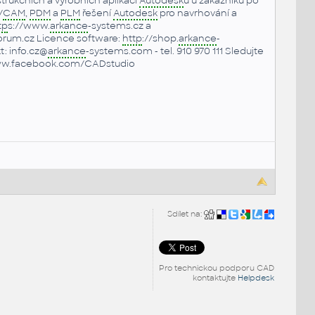
strukčních a výrobních aplikací
Autodesk
u u zákazníků po
/
CAM
,
PDM
a
PLM
řešení
Autodesk
pro navrhování a
tp
s://www.
arkance
-systems.cz a
rum.cz Licence software:
http
://shop.
arkance
-
: info.cz@
arkance
-systems.com - tel. 910 970 111 Sledujte
ww.facebook.com/CADstudio
Sdílet na:
Pro technickou podporu CAD
kontaktujte
Helpdesk