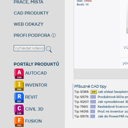
PRÁCE, MÍSTA
Stav:
Offline
Bodů:
88
CAD PRODUKTY
WEB ODKAZY
PROFI PODPORA
ⓘ
Vi
yo
PORTÁLY PRODUKTŮ
AUTOCAD
INVENTOR
Příbuzné CAD tipy
:
Tip 12388:
Jak získat bezplat
REVIT
Tip 12579:
Produktové klíče p
Tip 10207:
Jak vymodelovat 3D
Tip 7980:
Kaskádové licencov
CIVIL 3D
Tip 14019:
Proč mi Inventor z
Tip 12876:
Jak do PowerMill n
FUSION