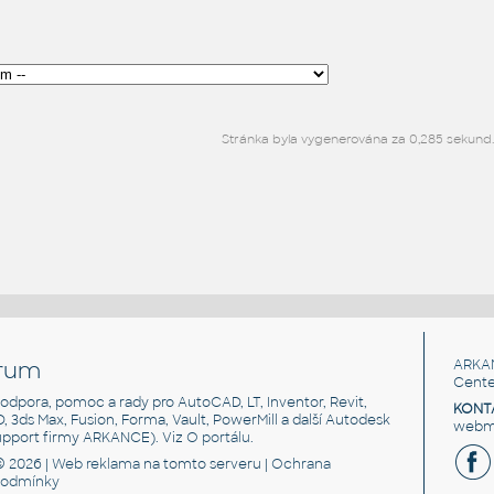
Stránka byla vygenerována za 0,285 sekund
rum
ARKA
Cente
, podpora, pomoc a rady pro AutoCAD, LT, Inventor, Revit,
KONT
3D, 3ds Max, Fusion, Forma, Vault, PowerMill a další Autodesk
webma
support firmy ARKANCE). Viz
O portálu
.
© 2026 |
Web reklama
na tomto serveru |
Ochrana
podmínky