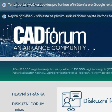
Tento portál využívá cookies pro funkce přihlášení a pro Google rek
CAD FÓRUM - TIPY A TRIKY | UTILITY | DISKUZE | BLOKY |
Nejste přihlášeni - přihlaste se prosím. Pokud dosud nejste ve fóru za
Přes 123.000 registrovaných u nás, celkem
1.130.000
registrovaných (C
Nový
Kalkulátor nosníků
,
Spirograf generátor
a
Regresní křivky
v sekci
P
HLAVNÍ STRÁNKA
Diskuzní 
DISKUZNÍ FÓRUM
pokyny