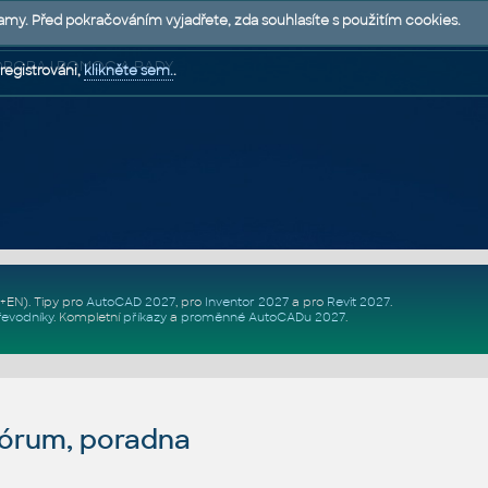
lamy. Před pokračováním vyjadřete, zda souhlasíte s použitím cookies.
 PODPORA | POMOC A RADY
registrováni,
klikněte sem.
.
Z+EN)
. Tipy pro
AutoCAD 2027
, pro
Inventor 2027
a pro
Revit 2027
.
řevodníky
.
Kompletní
příkazy
a
proměnné AutoCADu 2027
.
fórum, poradna