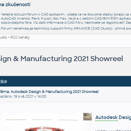
na zkušeností
Veřejné diskuzní fórum k CAD aplikacím - ptejte se na libovolné otázky týkající s
AutoCAD, Inventor, Revit, Fusion, 3ds Max, Vault a s dalšími CAD/BIM/PDM aplikac
odpovídajícího fóra. Viz další informace o
CAD Fóru
. Nechcete se registrovat? Zep
Fórum nenahrazuje technický support firmy ARKANCE (CAD Studio) - přímá po
udio
>
RSS kanály
ign & Manufacturing 2021 Showreel
ráva
Téma: Autodesk Design & Manufacturing 2021 Showreel
láno: 19.kvě.2021 v 14:00
Autodesk
Desig