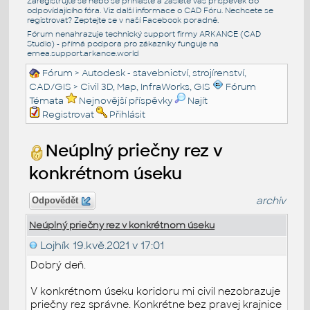
Zaregistrujte se nebo se přihlašte a zašlete váš příspěvek do
odpovídajícího fóra. Viz další informace o
CAD Fóru
. Nechcete se
registrovat? Zeptejte se v naší
Facebook poradně
.
Fórum nenahrazuje technický support firmy ARKANCE (CAD
Studio) - přímá podpora pro zákazníky funguje na
emea.support.arkance.world
Fórum
>
Autodesk - stavebnictví, strojírenství,
CAD/GIS
>
Civil 3D, Map, InfraWorks, GIS
Fórum
Témata
Nejnovější příspěvky
Najít
Registrovat
Přihlásit
Neúplný priečny rez v
konkrétnom úseku
archiv
Odpovědět
Neúplný priečny rez v konkrétnom úseku
Lojhík
19.kvě.2021 v 17:01
Dobrý deň.
V konkrétnom úseku koridoru mi civil nezobrazuje
priečny rez správne. Konkrétne bez pravej krajnice