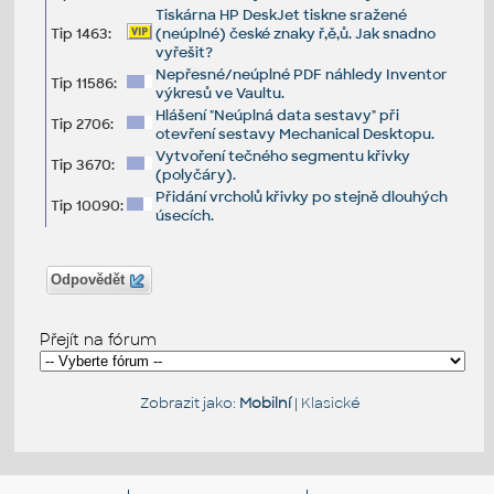
Tiskárna HP DeskJet tiskne sražené
Tip 1463:
(neúplné) české znaky ř,ě,ů. Jak snadno
vyřešit?
Nepřesné/neúplné PDF náhledy Inventor
Tip 11586:
výkresů ve Vaultu.
Hlášení "Neúplná data sestavy" při
Tip 2706:
otevření sestavy Mechanical Desktopu.
Vytvoření tečného segmentu křivky
Tip 3670:
(polyčáry).
Přidání vrcholů křivky po stejně dlouhých
Tip 10090:
úsecích.
Odpovědět
Přejít na fórum
Zobrazit jako:
Mobilní
|
Klasické