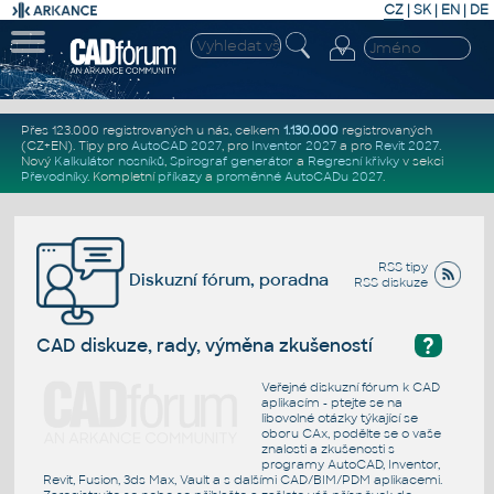
CZ
|
SK
|
EN
|
DE
Přes 123.000 registrovaných u nás, celkem
1.130.000
registrovaných
(CZ+EN)
. Tipy pro
AutoCAD 2027
, pro
Inventor 2027
a pro
Revit 2027
.
Nový
Kalkulátor nosníků
,
Spirograf generátor
a
Regresní křivky
v sekci
Převodníky
.
Kompletní
příkazy
a
proměnné AutoCADu 2027
.
RSS tipy
Diskuzní fórum, poradna
RSS diskuze
?
CAD diskuze, rady, výměna zkušeností
Veřejné diskuzní fórum k CAD
aplikacím - ptejte se na
libovolné otázky týkající se
oboru CAx, podělte se o vaše
znalosti a zkušenosti s
programy AutoCAD, Inventor,
Revit, Fusion, 3ds Max, Vault a s dalšími CAD/BIM/PDM aplikacemi.