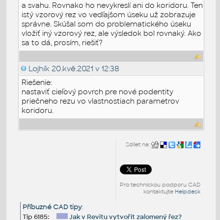
a svahu. Rovnako ho nevykreslí ani do koridoru. Ten
istý vzorový rez vo vedľajšom úseku už zobrazuje
správne. Skúšal som do problematického úseku
vložiť iný vzorový rez, ale výsledok bol rovnaký. Ako
sa to dá, prosím, riešiť?
Lojhík
20.kvě.2021 v 12:38
Riešenie:
nastaviť cieľový povrch pre nové podentity
priečneho rezu vo vlastnostiach parametrov
koridoru.
Sdílet na:
Pro technickou podporu CAD
kontaktujte
Helpdesk
Příbuzné CAD tipy
:
Tip 6185:
Jak v Revitu vytvořit zalomený řez?