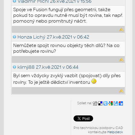
Vladimír Michl
26.kvě.2021 v 15:56
Spoje ve Fusion fungují přes geometrii, takže
pokud to opravdu nutně musí být rovina, tak např.
pomocný nebo promítnutý náčrt.
Honza Lichý
27.kvě.2021 v 06:42
Nemůžete spojit rovnou objekty těch dílů? Na co
potřebujete rovinu?
klimji88
27.kvě.2021 v 06:44
Byl sem vždycky zvyklý vazbit (spojovat) díly přes
roviny. To je ještě dědictví inventoru
Sdílet na:
Pro technickou podporu CAD
kontaktujte
Helpdesk