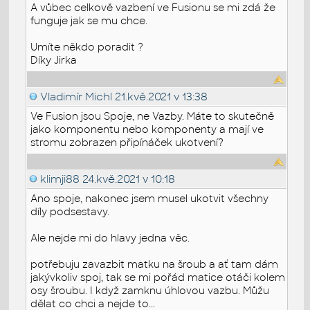
A vůbec celkově vazbení ve Fusionu se mi zdá že
funguje jak se mu chce.
Umíte někdo poradit ?
Díky Jirka
Vladimír Michl
21.kvě.2021 v 13:38
Ve Fusion jsou Spoje, ne Vazby. Máte to skutečně
jako komponentu nebo komponenty a mají ve
stromu zobrazen připínáček ukotvení?
klimji88
24.kvě.2021 v 10:18
Ano spoje, nakonec jsem musel ukotvit všechny
díly podsestavy.
Ale nejde mi do hlavy jedna věc.
potřebuju zavazbit matku na šroub a ať tam dám
jakývkoliv spoj, tak se mi pořád matice otáči kolem
osy šroubu. I když zamknu úhlovou vazbu. Můžu
dělat co chci a nejde to...