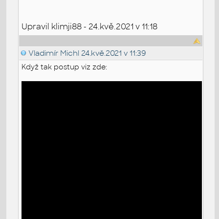
Upravil klimji88 - 24.kvě.2021 v 11:18
Vladimír Michl
24.kvě.2021 v 11:39
Když tak postup viz zde: