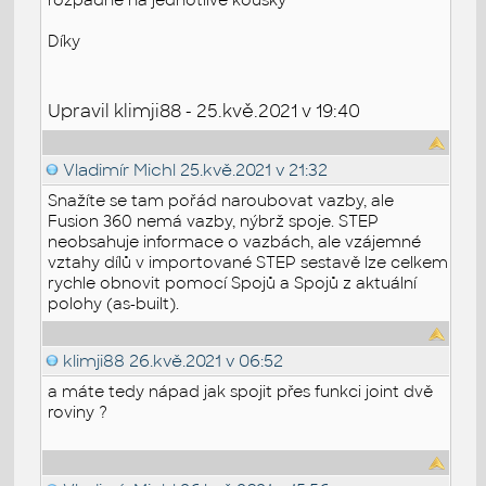
Díky
Upravil klimji88 - 25.kvě.2021 v 19:40
Vladimír Michl
25.kvě.2021 v 21:32
Snažíte se tam pořád naroubovat vazby, ale
Fusion 360 nemá vazby, nýbrž spoje. STEP
neobsahuje informace o vazbách, ale vzájemné
vztahy dílů v importované STEP sestavě lze celkem
rychle obnovit pomocí Spojů a Spojů z aktuální
polohy (as-built).
klimji88
26.kvě.2021 v 06:52
a máte tedy nápad jak spojit přes funkci joint dvě
roviny ?