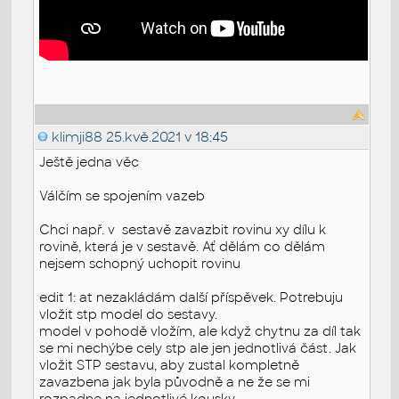
klimji88
25.kvě.2021 v 18:45
Ještě jedna věc
Válčím se spojením vazeb
Chci např. v sestavě zavazbit rovinu xy dílu k
rovině, která je v sestavě. Ať dělám co dělám
nejsem schopný uchopit rovinu
edit 1: at nezakládám další příspěvek. Potrebuju
vložit stp model do sestavy.
model v pohodě vložím, ale když chytnu za díl tak
se mi nechýbe cely stp ale jen jednotlivá část. Jak
vložit STP sestavu, aby zustal kompletně
zavazbena jak byla původně a ne že se mi
rozpadne na jednotlivé kousky