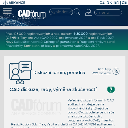
CZ
|
SK
|
EN
|
DE
Přes 123.000 registrovaných u nás, celkem
1.130.000
registrovaných
(CZ+EN)
. Tipy pro
AutoCAD 2027
, pro
Inventor 2027
a pro
Revit 2027
.
Nový
Kalkulátor nosníků
,
Spirograf generátor
a
Regresní křivky
v sekci
Převodníky
.
Kompletní
příkazy
a
proměnné AutoCADu 2027
.
RSS tipy
Diskuzní fórum, poradna
RSS diskuze
?
CAD diskuze, rady, výměna zkušeností
Veřejné diskuzní fórum k CAD
aplikacím - ptejte se na
libovolné otázky týkající se
oboru CAx, podělte se o vaše
znalosti a zkušenosti s
programy AutoCAD, Inventor,
Revit, Fusion, 3ds Max, Vault a s dalšími CAD/BIM/PDM aplikacemi.