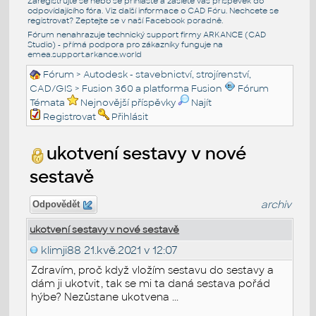
Zaregistrujte se nebo se přihlašte a zašlete váš příspěvek do
odpovídajícího fóra. Viz další informace o
CAD Fóru
. Nechcete se
registrovat? Zeptejte se v naší
Facebook poradně
.
Fórum nenahrazuje technický support firmy ARKANCE (CAD
Studio) - přímá podpora pro zákazníky funguje na
emea.support.arkance.world
Fórum
>
Autodesk - stavebnictví, strojírenství,
CAD/GIS
>
Fusion 360 a platforma Fusion
Fórum
Témata
Nejnovější příspěvky
Najít
Registrovat
Přihlásit
ukotvení sestavy v nové
sestavě
archiv
Odpovědět
ukotvení sestavy v nové sestavě
klimji88
21.kvě.2021 v 12:07
Zdravím, proč když vložím sestavu do sestavy a
dám ji ukotvit, tak se mi ta daná sestava pořád
hýbe? Nezůstane ukotvena ...