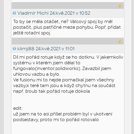
Vladimír Michl
24.kvě.2021 v 10:52
To by se měla otáčet, ne? Válcový spoj by měl
postačit, plus patřičné meze pohybu. Popř. přidat
ještě rotační spoj.
klimji88
24.kvě.2021 v 11:01
Díl mi pořád rotuje když se ho dotknu. V jakemkoliv
systému v kterém jsem dělal to
fungovalo(inventor,solidworks). Zavazbil jsem
uhlovou vazbu a bylo.
Ve fusionu mi to nejde pomačkal jsem všechny
vazby,k teré tam jsou a když chytnu na součást
např. šroub tak pořád rotuje dokola
edit:
už jsem na to asi přišel problém byl v ukotvení
podsestavy, proto mi to pořád rotovalo