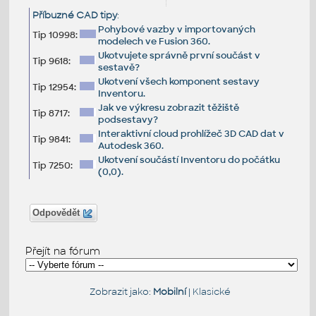
Příbuzné CAD tipy
:
Pohybové vazby v importovaných
Tip 10998:
modelech ve Fusion 360.
Ukotvujete správně první součást v
Tip 9618:
sestavě?
Ukotvení všech komponent sestavy
Tip 12954:
Inventoru.
Jak ve výkresu zobrazit těžiště
Tip 8717:
podsestavy?
Interaktivní cloud prohlížeč 3D CAD dat v
Tip 9841:
Autodesk 360.
Ukotvení součástí Inventoru do počátku
Tip 7250:
(0,0).
Odpovědět
Přejít na fórum
Zobrazit jako:
Mobilní
|
Klasické