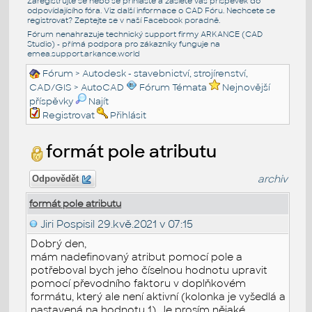
Zaregistrujte se nebo se přihlašte a zašlete váš příspěvek do
odpovídajícího fóra. Viz další informace o
CAD Fóru
. Nechcete se
registrovat? Zeptejte se v naší
Facebook poradně
.
Fórum nenahrazuje technický support firmy ARKANCE (CAD
Studio) - přímá podpora pro zákazníky funguje na
emea.support.arkance.world
Fórum
>
Autodesk - stavebnictví, strojírenství,
CAD/GIS
>
AutoCAD
Fórum Témata
Nejnovější
příspěvky
Najít
Registrovat
Přihlásit
formát pole atributu
archiv
Odpovědět
formát pole atributu
Jiri Pospisil
29.kvě.2021 v 07:15
Dobrý den,
mám nadefinovaný atribut pomocí pole a
potřeboval bych jeho číselnou hodnotu upravit
pomocí převodního faktoru v doplňkovém
formátu, který ale není aktivní (kolonka je vyšedlá a
nastavená na hodnotu 1). Je prosím nějaké