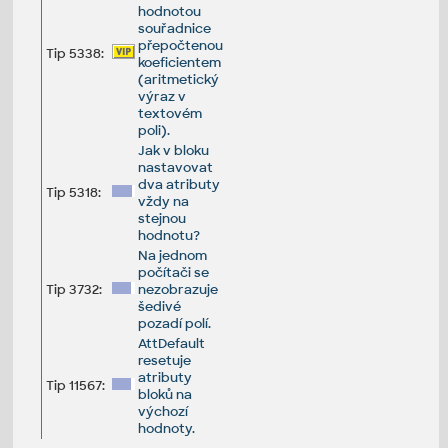
hodnotou
souřadnice
přepočtenou
Tip 5338:
koeficientem
(aritmetický
výraz v
textovém
poli).
Jak v bloku
nastavovat
dva atributy
Tip 5318:
vždy na
stejnou
hodnotu?
Na jednom
počítači se
Tip 3732:
nezobrazuje
šedivé
pozadí polí.
AttDefault
resetuje
atributy
Tip 11567:
bloků na
výchozí
hodnoty.