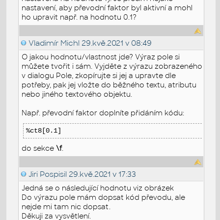
nastavení, aby převodní faktor byl aktivní a mohl
ho upravit např. na hodnotu 0.1?
Vladimír Michl
29.kvě.2021 v 08:49
O jakou hodnotu/vlastnost jde? Výraz pole si
můžete tvořit i sám. Vyjděte z výrazu zobrazeného
v dialogu Pole, zkopírujte si jej a upravte dle
potřeby, pak jej vložte do běžného textu, atributu
nebo jiného textového objektu.
Např. převodní faktor doplníte přidáním kódu:
%ct8[0.1]
do sekce
\f
.
Jiri Pospisil
29.kvě.2021 v 17:33
Jedná se o následující hodnotu viz obrázek
Do výrazu pole mám dopsat kód převodu, ale
nejde mi tam nic dopsat.
Děkuji za vysvětlení.