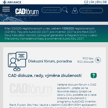
CZ
|
SK
|
EN
|
DE
Přes 123.000 registrovaných u nás, celkem
1.129.000
registrovaných
(CZ+EN)
. Tipy pro
AutoCAD 2027
, pro
Inventor 2027
a pro
Revit 2027
.
Nový
Kalkulátor nosníků
,
Spirograf generátor
a
Regresní křivky
v sekci
Převodníky
.
Kompletní
příkazy
a
proměnné AutoCADu 2027
.
RSS tipy
Diskuzní fórum, poradna
RSS diskuze
?
CAD diskuze, rady, výměna zkušeností
Veřejné diskuzní fórum k CAD
aplikacím - ptejte se na
libovolné otázky týkající se
oboru CAx, podělte se o vaše
znalosti a zkušenosti s
programy AutoCAD, Inventor,
Revit, Fusion, 3ds Max, Vault a s dalšími CAD/BIM/PDM aplikacemi.