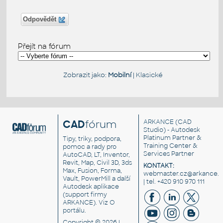
Odpovědět
Přejít na fórum
Zobrazit jako:
Mobilní
|
Klasické
CAD
fórum
ARKANCE
(CAD
Studio) - Autodesk
Platinum Partner &
Tipy, triky, podpora,
Training Center &
pomoc a rady pro
Services Partner
AutoCAD, LT, Inventor,
Revit, Map, Civil 3D, 3ds
KONTAKT:
Max, Fusion, Forma,
webmaster.cz@arkance.w
Vault, PowerMill a další
| tel. +420 910 970 111
Autodesk aplikace
(support firmy
ARKANCE). Viz
O
portálu
.
Copyright © 2026 |