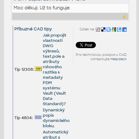
Moc děkuji. Už to funguje.
Příbuzné CAD tipy
:
Sdílet na:
Jak propojit
vlastnosti
DWG
výkresů,
Pro technickou podporu CAD
text.pole a
kontaktujte
Helpdesk
atributy
rohového
Tip 12308:
razítka s
metadaty
PDM
systému
Vault (Vault
Data
Standard)?
Dynamický
popis
Tip 4804:
dynamického
bloku.
Automatický
atribut s