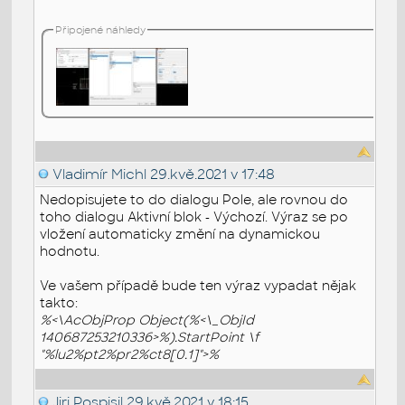
Připojené náhledy
Vladimír Michl
29.kvě.2021 v 17:48
Nedopisujete to do dialogu Pole, ale rovnou do
toho dialogu Aktivní blok - Výchozí. Výraz se po
vložení automaticky změní na dynamickou
hodnotu.
Ve vašem případě bude ten výraz vypadat nějak
takto:
%<\AcObjProp Object(%<\_ObjId
140687253210336>%).StartPoint \f
"%lu2%pt2%pr2%ct8[0.1]">%
Jiri Pospisil
29.kvě.2021 v 18:15