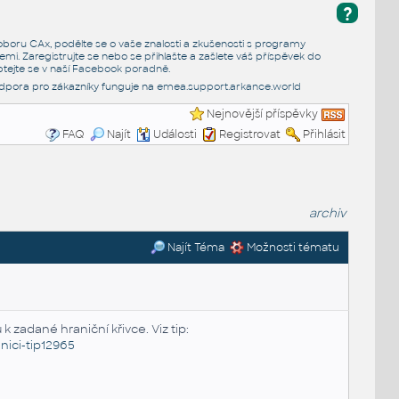
?
e oboru CAx, podělte se o vaše znalosti a zkušenosti s programy
emi. Zaregistrujte se nebo se přihlašte a zašlete váš příspěvek do
tejte se v naší
Facebook poradně
.
dpora pro zákazníky funguje na
emea.support.arkance.world
Nejnovější příspěvky
FAQ
Najít
Události
Registrovat
Přihlásit
archiv
Najít Téma
Možnosti tématu
 k zadané hraniční křivce. Viz tip:
nici-tip12965