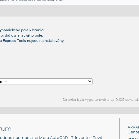
dynamického pole k hranici.
a prvků dynamického pole.
že Express Tools nejsou nainstalovány.
Stránka byla vygenerována za 0,105 sekund.
rum
ARKA
Cente
, podpora, pomoc a rady pro AutoCAD, LT, Inventor, Revit,