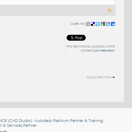
Sdílet na:
Pro technickou podporu CAD
kontaktujte
Helpdesk
Oprávnění fóra
NCE
(CAD Studio) - Autodesk Platinum Partner & Training
r & Services Partner