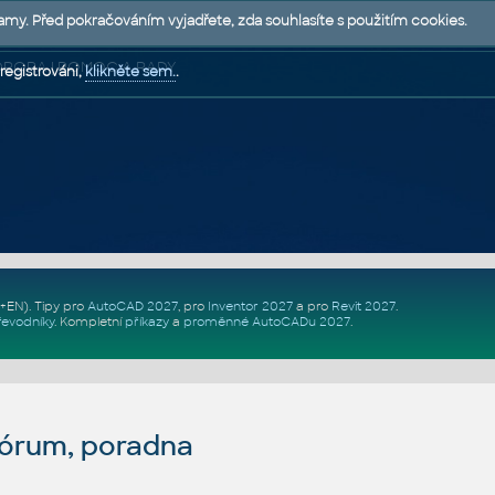
lamy. Před pokračováním vyjadřete, zda souhlasíte s použitím cookies.
 PODPORA | POMOC A RADY
registrováni,
klikněte sem.
.
Z+EN)
. Tipy pro
AutoCAD 2027
, pro
Inventor 2027
a pro
Revit 2027
.
řevodníky
.
Kompletní
příkazy
a
proměnné AutoCADu 2027
.
fórum, poradna