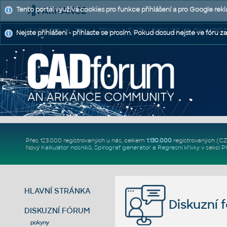
Tento portál využívá cookies pro funkce přihlášení a pro Google rek
CAD FÓRUM - TIPY A TRIKY | UTILITY | DISKUZE | BLOKY |
Nejste přihlášeni - přihlaste se prosím. Pokud dosud nejste ve fóru za
Přes 123.000 registrovaných u nás, celkem
1.130.000
registrovaných (C
Nový
Kalkulátor nosníků
,
Spirograf generátor
a
Regresní křivky
v sekci
P
HLAVNÍ STRÁNKA
Diskuzní 
DISKUZNÍ FÓRUM
pokyny