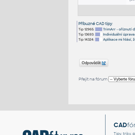
Příbuzné CAD tipy
:
Tip 12965:
TrimArr - oříznutí 
Tip 13693:
Individuální úprav
Tip 14324:
Aplikace mi hlásí, 
Odpovědět
Přejít na fórum
CAD
fó
Tipy, triky