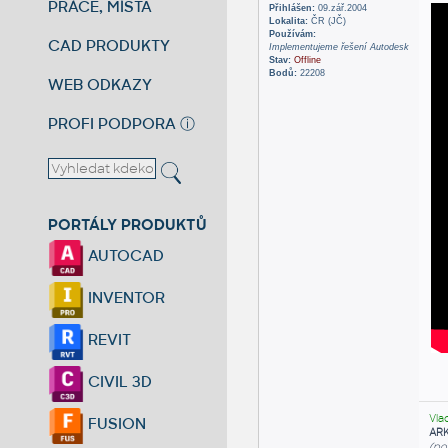
PRÁCE, MÍSTA
Přihlášen:
09.zář.2004
Lokalita:
ČR (JČ)
Používám:
CAD PRODUKTY
Implementujeme řešení Autodesk
Stav:
Offline
Bodů:
22208
WEB ODKAZY
PROFI PODPORA
ⓘ
PORTÁLY PRODUKTŮ
AUTOCAD
INVENTOR
REVIT
CIVIL 3D
Vla
FUSION
AR
(po