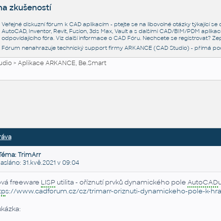
na zkušeností
Veřejné diskuzní fórum k CAD aplikacím - ptejte se na libovolné otázky týkající s
AutoCAD, Inventor, Revit, Fusion, 3ds Max, Vault a s dalšími CAD/BIM/PDM aplikac
odpovídajícího fóra. Viz další informace o
CAD Fóru
. Nechcete se registrovat? Zep
Fórum nenahrazuje technický support firmy ARKANCE (CAD Studio) - přímá po
udio
>
Aplikace ARKANCE, Be.Smart
ráva
Téma: TrimArr
láno: 31.kvě.2021 v 09:04
vá freeware
LISP
utilita - oříznutí prvků dynamického pole
AutoCAD
u
tp
s://www.cadforum.cz/cz/trimarr-oriznuti-dynamickeho-pole-k-hra
ukázka: