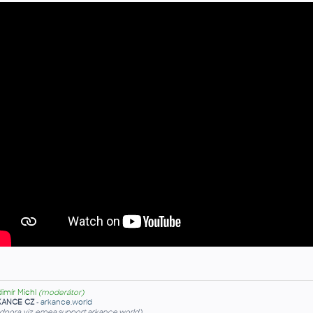
dimír Michl
(moderátor)
KANCE CZ
-
arkance.world
dpora viz emea.support.arkance.world)