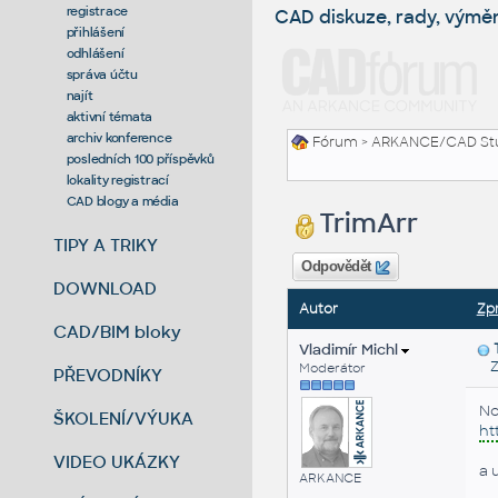
registrace
CAD diskuze, rady, výmě
přihlášení
odhlášení
správa účtu
najít
aktivní témata
archiv konference
Fórum
>
ARKANCE/CAD St
posledních 100 příspěvků
lokality registrací
CAD blogy a média
TrimArr
TIPY A TRIKY
Odpovědět
DOWNLOAD
Autor
Zp
CAD/BIM bloky
Vladimír Michl
Zas
Moderátor
PŘEVODNÍKY
No
ŠKOLENÍ/VÝUKA
ht
VIDEO UKÁZKY
a 
ARKANCE