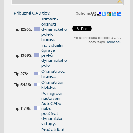
Příbuzné CAD tipy
:
Sdílet na:
TrimArr -
oříznutí
Tip 12965:
dynamického
pole k
Pro technickou podporu CAD
hranici.
kontaktujte
Helpdesk
Individuální
úprava
Tip 13693:
prvků
dynamického
pole.
Oříznutí bez
Tip 278:
hranic...
Oříznutí čar
Tip 5436:
k bloku.
Po migraci
nastavení
AutoCADu
Tip 11796:
nelze
používat
dynamické
vstupy.
Proč atribut