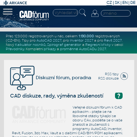
CZ
|
SK
|
EN
|
DE
Přes 123.000 registrovaných u nás, celkem
1.130.000
registrovaných
(CZ+EN)
. Tipy pro
AutoCAD 2027
, pro
Inventor 2027
a pro
Revit 2027
.
Nový
Kalkulátor nosníků
,
Spirograf generátor
a
Regresní křivky
v sekci
Převodníky
.
Kompletní
příkazy
a
proměnné AutoCADu 2027
.
RSS tipy
Diskuzní fórum, poradna
RSS diskuze
?
CAD diskuze, rady, výměna zkušeností
Veřejné diskuzní fórum k CAD
aplikacím - ptejte se na
libovolné otázky týkající se
oboru CAx, podělte se o vaše
znalosti a zkušenosti s
programy AutoCAD, Inventor,
Revit, Fusion, 3ds Max, Vault a s dalšími CAD/BIM/PDM aplikacemi.