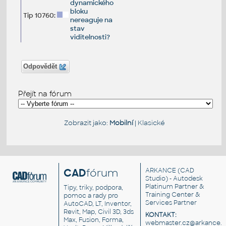
dynamického
bloku
Tip 10760:
nereaguje na
stav
viditelnosti?
Odpovědět
Přejít na fórum
Zobrazit jako:
Mobilní
|
Klasické
CAD
fórum
ARKANCE
(CAD
Studio) - Autodesk
Platinum Partner &
Tipy, triky, podpora,
Training Center &
pomoc a rady pro
Services Partner
AutoCAD, LT, Inventor,
Revit, Map, Civil 3D, 3ds
KONTAKT:
Max, Fusion, Forma,
webmaster.cz@arkance.w