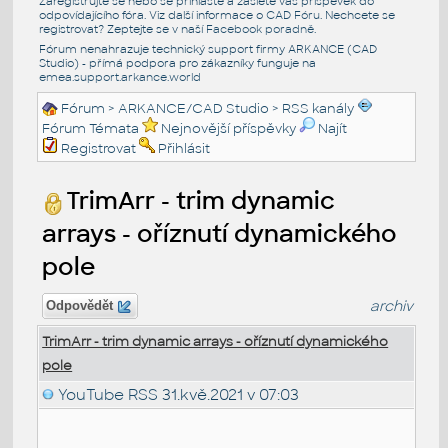
Zaregistrujte se nebo se přihlašte a zašlete váš příspěvek do
odpovídajícího fóra. Viz další informace o
CAD Fóru
. Nechcete se
registrovat? Zeptejte se v naší
Facebook poradně
.
Fórum nenahrazuje technický support firmy ARKANCE (CAD
Studio) - přímá podpora pro zákazníky funguje na
emea.support.arkance.world
Fórum
>
ARKANCE/CAD Studio
>
RSS kanály
Fórum Témata
Nejnovější příspěvky
Najít
Registrovat
Přihlásit
TrimArr - trim dynamic
arrays - oříznutí dynamického
pole
archiv
Odpovědět
TrimArr - trim dynamic arrays - oříznutí dynamického
pole
YouTube RSS
31.kvě.2021 v 07:03