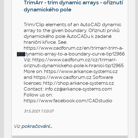
TrimArr - trim dynamic arrays - oříznutí
dynamického pole
Trim/Clip elements of an AutoCAD dynamic
array to the given boundary. Oříznutí prvků
dynamického pole AutoCADu k zadané
hraniční křivce. See:
https://www.cadforum.cz/en/trimarr-trim-a-
dynamic-array-to-a-boundary-curve-tip12966
Viz: https://www.cadforum.cz/cz/trimarr-
oriznuti-dynamickeho-pole-k-hranici-tip12965
More on: https://www.arkance-systems.cz
and https://www.cadforum.cz Software
licenses: http://shop.arkance-systems.cz
Contact: info.cz@arkance-systems.com
Follow us on:
https://www.facebook.com/CADstudio
31.5.2021 7:03:07
Viz
pokračování...