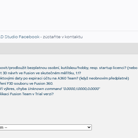
D Studio Facebook
- zústaňte v kontaktu
ovit/prodloužit bezplatnou osobní, kutilskou/hobby, resp. startup licenci? (nebo j
it 3D návrh ve Fusion ve skutečném měřítku, 1:1?
ektovými daty po expiraci účtu na A360 Team? (když neobnovím předplatné)
vření F3D souboru ve Fusion 360.
ří výkres, chyba
Unknown command "0.0000,1.0000,0.0000"
likaci Fusion Team v Trial verzi?