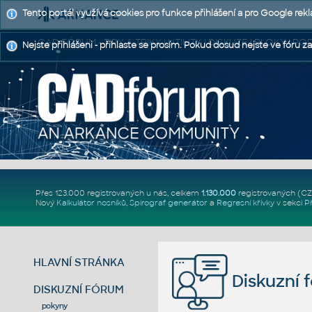
Tento portál využívá cookies pro funkce přihlášení a pro Google rek
CAD FÓRUM - TIPY A TRIKY | UTILITY | DISKUZE | BLOKY |
Nejste přihlášeni - přihlaste se prosím. Pokud dosud nejste ve fóru za
Přes 123.000 registrovaných u nás, celkem
1.130.000
registrovaných (C
Nový
Kalkulátor nosníků
,
Spirograf generátor
a
Regresní křivky
v sekci
P
HLAVNÍ STRÁNKA
Diskuzní 
DISKUZNÍ FÓRUM
pokyny