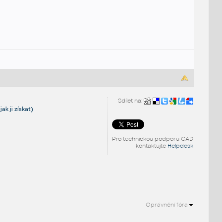
Sdílet na:
ak ji získat)
Pro technickou podporu CAD
kontaktujte
Helpdesk
Oprávnění fóra