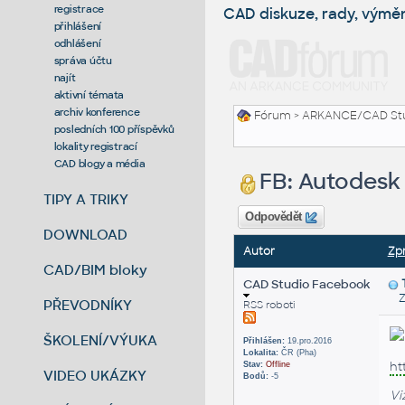
registrace
CAD diskuze, rady, výmě
přihlášení
odhlášení
správa účtu
najít
aktivní témata
archiv konference
Fórum
>
ARKANCE/CAD St
posledních 100 příspěvků
lokality registrací
CAD blogy a média
FB: Autodesk 
TIPY A TRIKY
Odpovědět
DOWNLOAD
Autor
Zp
CAD/BIM bloky
CAD Studio Facebook
Zas
PŘEVODNÍKY
RSS roboti
ŠKOLENÍ/VÝUKA
Přihlášen:
19.pro.2016
Lokalita:
ČR (Pha)
ht
Stav:
Offline
VIDEO UKÁZKY
Bodů:
-5
Vi