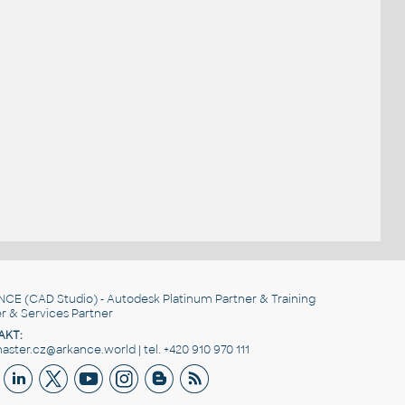
NCE
(CAD Studio) - Autodesk Platinum Partner & Training
r & Services Partner
AKT:
ster.cz@arkance.world | tel. +420 910 970 111