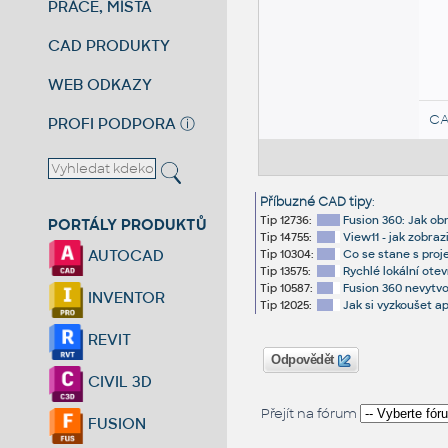
PRÁCE, MÍSTA
CAD PRODUKTY
WEB ODKAZY
CA
PROFI PODPORA
ⓘ
Příbuzné CAD tipy
:
Tip 12736:
Fusion 360: Jak obn
PORTÁLY PRODUKTŮ
Tip 14755:
View11 - jak zobraz
AUTOCAD
Tip 10304:
Co se stane s proj
Tip 13575:
Rychlé lokální ote
Tip 10587:
Fusion 360 nevytvo
INVENTOR
Tip 12025:
Jak si vyzkoušet ap
REVIT
Odpovědět
CIVIL 3D
Přejít na fórum
FUSION