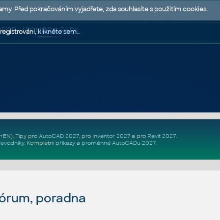
lamy. Před pokračováním vyjadřete, zda souhlasíte s použitím cookies.
 PODPORA | POMOC A RADY
registrováni,
klikněte sem.
.
Z+EN)
. Tipy pro
AutoCAD 2027
, pro
Inventor 2027
a pro
Revit 2027
.
řevodníky
.
Kompletní
příkazy
a
proměnné AutoCADu 2027
.
fórum, poradna