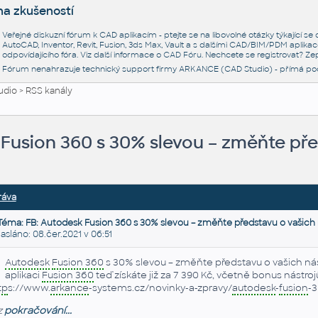
na zkušeností
Veřejné diskuzní fórum k CAD aplikacím - ptejte se na libovolné otázky týkající s
AutoCAD, Inventor, Revit, Fusion, 3ds Max, Vault a s dalšími CAD/BIM/PDM aplikac
odpovídajícího fóra. Viz další informace o
CAD Fóru
. Nechcete se registrovat? Zep
Fórum nenahrazuje technický support firmy ARKANCE (CAD Studio) - přímá po
udio
>
RSS kanály
Fusion 360 s 30% slevou – změňte pře
ráva
Téma: FB: Autodesk Fusion 360 s 30% slevou – změňte představu o vašich
láno: 08.čer.2021 v 06:51
Autodesk
Fusion 360
s 30% slevou – změňte představu o vašich nás
aplikaci
Fusion 360
teď získáte již za 7 390 Kč, včetně bonus nástro
tp
s://www.
arkance
-systems.cz/novinky-a-zpravy/
autodesk
-
fusion
-3
z
pokračování...