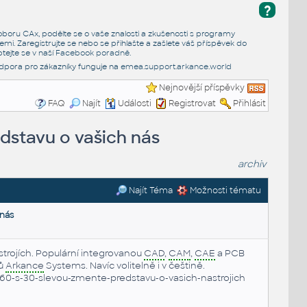
?
e oboru CAx, podělte se o vaše znalosti a zkušenosti s programy
emi. Zaregistrujte se nebo se přihlašte a zašlete váš příspěvek do
tejte se v naší
Facebook poradně
.
dpora pro zákazníky funguje na
emea.support.arkance.world
Nejnovější příspěvky
FAQ
Najít
Události
Registrovat
Přihlásit
dstavu o vašich nás
archiv
Najít Téma
Možnosti tématu
 nás
trojích. Populární integrovanou
CAD
,
CAM
,
CAE
a PCB
jů
Arkance
Systems. Navíc volitelně i v češtině.
60-s-30-slevou-zmente-predstavu-o-vasich-nastrojich