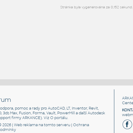
Stránka byla vygenerována za 0,152 sekund.
rum
ARKA
Cente
, podpora, pomoc a rady pro AutoCAD, LT, Inventor, Revit,
KONT
3D, 3ds Max, Fusion, Forma, Vault, PowerMill a další Autodesk
webma
support firmy ARKANCE). Viz
O portálu
.
© 2026 |
Web reklama
na tomto serveru |
Ochrana
podmínky