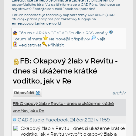
Zaregistrujte se nebo se přihlašte a zašlete váš příspěvek do
odpovídajícího fóra. Viz další informace o
CAD Fóru
. Nechcete se
registrovat? Zeptejte se v naší
Facebook poradně
.
Fórum nenahrazuje technický support firmy ARKANCE (CAD
Studio) - přímá podpora pro zákazníky funguje na
emea.support.arkance.world
Fórum
>
ARKANCE/CAD Studio
>
RSS kanály
Fórum Témata
Nejnovější příspěvky
Najít
Registrovat
Přihlásit
FB: Okapový žlab v Revitu -
dnes si ukážeme krátké
vodítko, jak v Re
archiv
Odpovědět
FB: Okapový žlab v Revitu - dnes si ukážeme krátké
vodítko, jak v Re
CAD Studio Facebook
24.čer.2021 v 11:59
Okapový žlab v Revitu - dnes si ukážeme krátké
vodítko, jak v Revitu vytvořit okapový žlab a