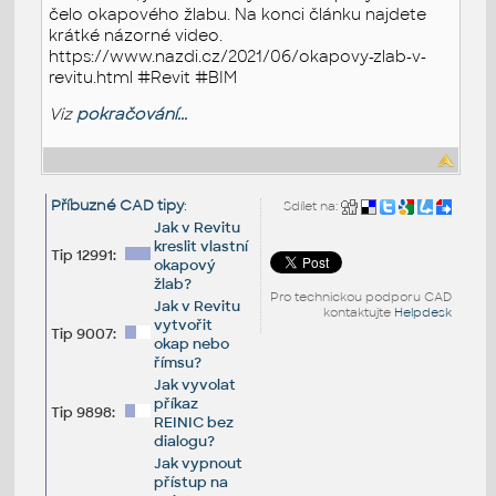
čelo okapového žlabu. Na konci článku najdete
krátké názorné video.
https://www.nazdi.cz/2021/06/okapovy-zlab-v-
revitu.html #Revit #BIM
Viz
pokračování...
Příbuzné CAD tipy
:
Sdílet na:
Jak v Revitu
kreslit vlastní
Tip 12991:
okapový
žlab?
Pro technickou podporu CAD
Jak v Revitu
kontaktujte
Helpdesk
vytvořit
Tip 9007:
okap nebo
římsu?
Jak vyvolat
příkaz
Tip 9898:
REINIC bez
dialogu?
Jak vypnout
přístup na