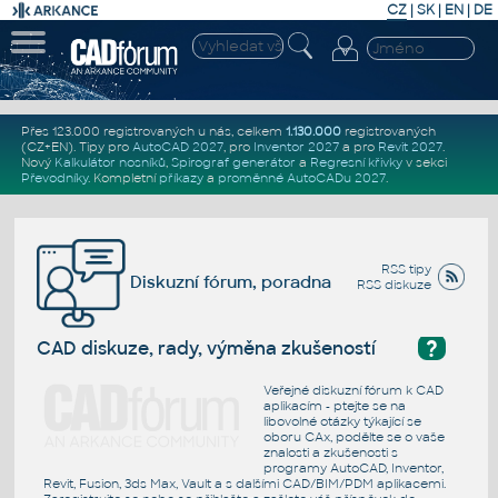
CZ
|
SK
|
EN
|
DE
Přes 123.000 registrovaných u nás, celkem
1.130.000
registrovaných
(CZ+EN)
. Tipy pro
AutoCAD 2027
, pro
Inventor 2027
a pro
Revit 2027
.
Nový
Kalkulátor nosníků
,
Spirograf generátor
a
Regresní křivky
v sekci
Převodníky
.
Kompletní
příkazy
a
proměnné AutoCADu 2027
.
RSS tipy
Diskuzní fórum, poradna
RSS diskuze
?
CAD diskuze, rady, výměna zkušeností
Veřejné diskuzní fórum k CAD
aplikacím - ptejte se na
libovolné otázky týkající se
oboru CAx, podělte se o vaše
znalosti a zkušenosti s
programy AutoCAD, Inventor,
Revit, Fusion, 3ds Max, Vault a s dalšími CAD/BIM/PDM aplikacemi.