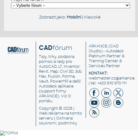
Zobrazit jako:
Mobilní
|
Klasické
CAD
fórum
ARKANCE
(CAD
Studio) - Autodesk
Platinum Partner &
Tipy, triky, podpora,
Training Center &
pomoc a rady pro
Services Partner
AutoCAD, LT, Inventor,
Revit, Map, Civil 3D, 3ds
KONTAKT:
Max, Fusion, Forma,
webmaster.cz@arkance.w
Vault, PowerMill a další
| tel. +420 910 970 111
Autodesk aplikace
(support firmy
ARKANCE). Viz
O
portálu
.
Copyright © 2026 |
Web reklama
na tomto
serveru |
Ochrana
soukromí, podmínky