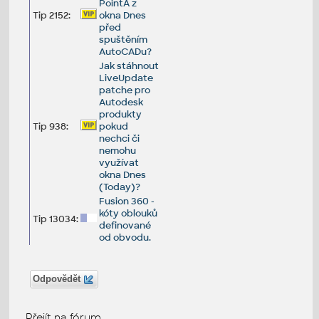
PointA z
Tip 2152:
okna Dnes
před
spuštěním
AutoCADu?
Jak stáhnout
LiveUpdate
patche pro
Autodesk
produkty
Tip 938:
pokud
nechci či
nemohu
využívat
okna Dnes
(Today)?
Fusion 360 -
kóty oblouků
Tip 13034:
definované
od obvodu.
Odpovědět
Přejít na fórum