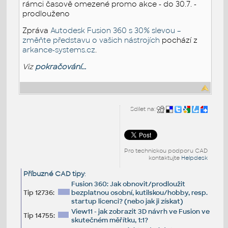
rámci časově omezené promo akce - do 30.7. -
prodlouženo
Zpráva
Autodesk Fusion 360 s 30% slevou –
změňte představu o vašich nástrojích
pochází z
arkance-systems.cz
.
Viz
pokračování...
Sdílet na:
Pro technickou podporu CAD
kontaktujte
Helpdesk
Příbuzné CAD tipy
:
Fusion 360: Jak obnovit/prodloužit
Tip 12736:
bezplatnou osobní, kutilskou/hobby, resp.
startup licenci? (nebo jak ji získat)
View11 - jak zobrazit 3D návrh ve Fusion ve
Tip 14755:
skutečném měřítku, 1:1?