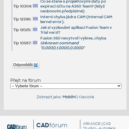
Co se stane s projektovými daty po
Tip 10304:
expiraci účtu na A360 Team? (když
neobnovím předplatné)
Interní chyba jádra CAM (Internal CAM
Tip 12396:
kernel error).
Jak si vyzkoušet aplikaci Fusion Team v
Tip 12025:
Trial verzi?
Fusion 360 nevytvoří výkres, chyba
Tip 10587:
Unknown command
"0.0000,1.0000,0.0000"
Odpovědět
Přejít na fórum
Zobrazit jako:
Mobilní
|
Klasické
CAD
fórum
ARKANCE
(CAD
Studio) - Autodesk