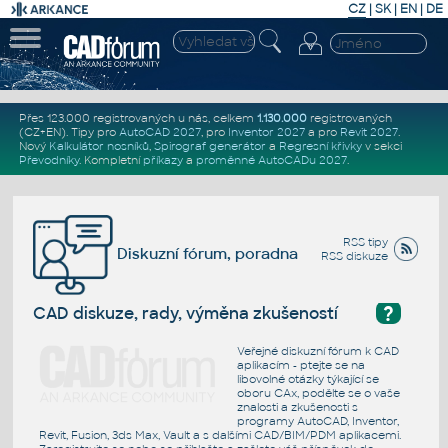
CZ
|
SK
|
EN
|
DE
Přes 123.000 registrovaných u nás, celkem
1.130.000
registrovaných
(CZ+EN)
. Tipy pro
AutoCAD 2027
, pro
Inventor 2027
a pro
Revit 2027
.
Nový
Kalkulátor nosníků
,
Spirograf generátor
a
Regresní křivky
v sekci
Převodníky
.
Kompletní
příkazy
a
proměnné AutoCADu 2027
.
RSS tipy
Diskuzní fórum, poradna
RSS diskuze
?
CAD diskuze, rady, výměna zkušeností
Veřejné diskuzní fórum k CAD
aplikacím - ptejte se na
libovolné otázky týkající se
oboru CAx, podělte se o vaše
znalosti a zkušenosti s
programy AutoCAD, Inventor,
Revit, Fusion, 3ds Max, Vault a s dalšími CAD/BIM/PDM aplikacemi.