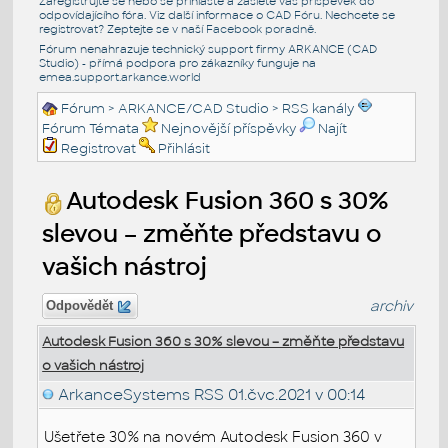
Zaregistrujte se nebo se přihlašte a zašlete váš příspěvek do
odpovídajícího fóra. Viz další informace o
CAD Fóru
. Nechcete se
registrovat? Zeptejte se v naší
Facebook poradně
.
Fórum nenahrazuje technický support firmy ARKANCE (CAD
Studio) - přímá podpora pro zákazníky funguje na
emea.support.arkance.world
Fórum
>
ARKANCE/CAD Studio
>
RSS kanály
Fórum Témata
Nejnovější příspěvky
Najít
Registrovat
Přihlásit
Autodesk Fusion 360 s 30%
slevou – změňte představu o
vašich nástroj
archiv
Odpovědět
Autodesk Fusion 360 s 30% slevou – změňte představu
o vašich nástroj
ArkanceSystems RSS
01.čvc.2021 v 00:14
Ušetřete 30% na novém Autodesk Fusion 360 v