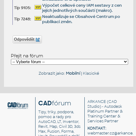
Výpočet celkové ceny IAM sestavy z cen
Tip 9105:
jejích jednotlivých součástí (makro).
Neaktualizuje se Obsahové Centrum po
Tip 7248:
publikaci změn.
Odpovědět
Přejít na fórum
Zobrazit jako:
Mobilní
|
Klasické
CAD
fórum
ARKANCE
(CAD
Studio) - Autodesk
Platinum Partner &
Tipy, triky, podpora,
Training Center &
pomoc a rady pro
Services Partner
AutoCAD, LT, Inventor,
Revit, Map, Civil 3D, 3ds
KONTAKT:
Max, Fusion, Forma,
webmaster.cz@arkance.w