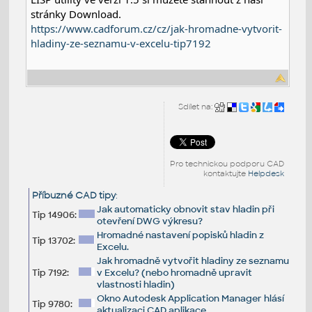
stránky Download.
https://www.cadforum.cz/cz/jak-hromadne-vytvorit-
hladiny-ze-seznamu-v-excelu-tip7192
Sdílet na:
Pro technickou podporu CAD
kontaktujte
Helpdesk
Příbuzné CAD tipy
:
Jak automaticky obnovit stav hladin při
Tip 14906:
otevření DWG výkresu?
Hromadné nastavení popisků hladin z
Tip 13702:
Excelu.
Jak hromadně vytvořit hladiny ze seznamu
Tip 7192:
v Excelu? (nebo hromadně upravit
vlastnosti hladin)
Okno Autodesk Application Manager hlásí
Tip 9780:
aktualizaci CAD aplikace.