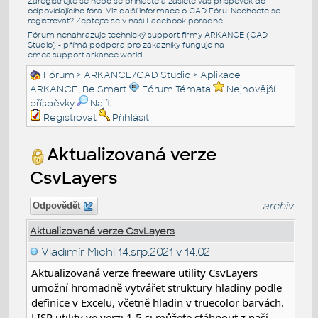
Zaregistrujte se nebo se přihlašte a zašlete váš příspěvek do
odpovídajícího fóra. Viz další informace o
CAD Fóru
. Nechcete se
registrovat? Zeptejte se v naší
Facebook poradně
.
Fórum nenahrazuje technický support firmy ARKANCE (CAD
Studio) - přímá podpora pro zákazníky funguje na
emea.support.arkance.world
Fórum
>
ARKANCE/CAD Studio
>
Aplikace
ARKANCE, Be.Smart
Fórum Témata
Nejnovější
příspěvky
Najít
Registrovat
Přihlásit
Aktualizovaná verze
CsvLayers
archiv
Odpovědět
Aktualizovaná verze CsvLayers
Vladimír Michl
14.srp.2021 v 14:02
Aktualizovaná verze freeware utility CsvLayers 
umožní hromadně vytvářet struktury hladiny podle 
definice v Excelu, včetně hladin v truecolor barvách. 
LISP utility ve verzi 1.5 si můžete stáhnout z 
naší