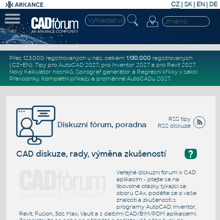
CZ
|
SK
|
EN
|
DE
Přes 123.000 registrovaných u nás, celkem
1.130.000
registrovaných
(CZ+EN)
. Tipy pro
AutoCAD 2027
, pro
Inventor 2027
a pro
Revit 2027
.
Nový
Kalkulátor nosníků
,
Spirograf generátor
a
Regresní křivky
v sekci
Převodníky
.
Kompletní
příkazy
a
proměnné AutoCADu 2027
.
RSS tipy
Diskuzní fórum, poradna
RSS diskuze
?
CAD diskuze, rady, výměna zkušeností
Veřejné diskuzní fórum k CAD
aplikacím - ptejte se na
libovolné otázky týkající se
oboru CAx, podělte se o vaše
znalosti a zkušenosti s
programy AutoCAD, Inventor,
Revit, Fusion, 3ds Max, Vault a s dalšími CAD/BIM/PDM aplikacemi.