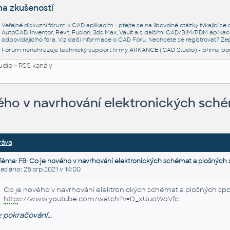
na zkušeností
Veřejné diskuzní fórum k CAD aplikacím - ptejte se na libovolné otázky týkající s
AutoCAD, Inventor, Revit, Fusion, 3ds Max, Vault a s dalšími CAD/BIM/PDM aplikac
odpovídajícího fóra. Viz další informace o
CAD Fóru
. Nechcete se registrovat? Zep
Fórum nenahrazuje technický support firmy ARKANCE (CAD Studio) - přímá po
udio
>
RSS kanály
ého v navrhování elektronických sché
ráva
Téma: FB: Co je nového v navrhování elektronických schémat a plošných 
láno: 26.srp.2021 v 14:00
Co je nového v navrhování elektronických schémat a plošných spo
http
s://www.youtube.com/watch?v=D_xUuoWoVfc
z
pokračování...