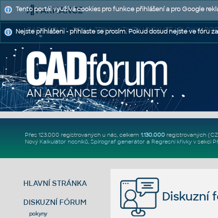
Tento portál využívá cookies pro funkce přihlášení a pro Google rek
CAD FÓRUM - TIPY A TRIKY | UTILITY | DISKUZE | BLOKY |
Nejste přihlášeni - přihlaste se prosím. Pokud dosud nejste ve fóru za
Přes 123.000 registrovaných u nás, celkem
1.130.000
registrovaných (C
Nový
Kalkulátor nosníků
,
Spirograf generátor
a
Regresní křivky
v sekci
P
HLAVNÍ STRÁNKA
Diskuzní 
DISKUZNÍ FÓRUM
pokyny