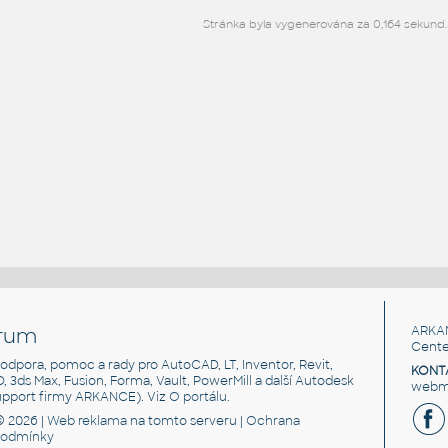
Stránka byla vygenerována za 0,164 sekund.
rum
ARKA
Cente
, podpora, pomoc a rady pro AutoCAD, LT, Inventor, Revit,
KONT
3D, 3ds Max, Fusion, Forma, Vault, PowerMill a další Autodesk
webma
support firmy ARKANCE). Viz
O portálu
.
© 2026 |
Web reklama
na tomto serveru |
Ochrana
podmínky