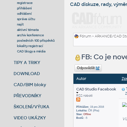
registrace
CAD diskuze, rady, výmě
přihlášení
odhlášení
správa účtu
najít
aktivní témata
archiv konference
Fórum
>
ARKANCE/CAD St
posledních 100 příspěvků
lokality registrací
CAD blogy a média
FB: Co je nov
TIPY A TRIKY
Odpovědět
DOWNLOAD
Autor
Zp
CAD/BIM bloky
CAD Studio Facebook
Zas
PŘEVODNÍKY
RSS roboti
ŠKOLENÍ/VÝUKA
Přihlášen:
19.pro.2016
Lokalita:
ČR (Pha)
Stav:
Offline
VIDEO UKÁZKY
Vi
Bodů:
-5