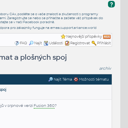
?
e oboru CAx, podělte se o vaše znalosti a zkušenosti s programy
emi. Zaregistrujte se nebo se přihlašte a zašlete váš příspěvek do
tejte se v naší
Facebook poradně
.
dpora pro zákazníky funguje na
emea.support.arkance.world
Nejnovější příspěvky
FAQ
Najít
Události
Registrovat
Přihlásit
mat a plošných spoj
archiv
Najít Téma
Možnosti tématu
spoj
jů v srpnové verzi
Fusion 360
?