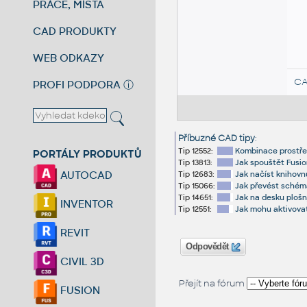
PRÁCE, MÍSTA
CAD PRODUKTY
WEB ODKAZY
CA
PROFI PODPORA
ⓘ
Příbuzné CAD tipy
:
Tip 12552:
Kombinace prostřed
PORTÁLY PRODUKTŮ
Tip 13813:
Jak spouštět Fusio
AUTOCAD
Tip 12683:
Jak načíst knihovn
Tip 15066:
Jak převést schém
Tip 14651:
Jak na desku plošn
INVENTOR
Tip 12551:
Jak mohu aktivovat
REVIT
Odpovědět
CIVIL 3D
Přejít na fórum
FUSION