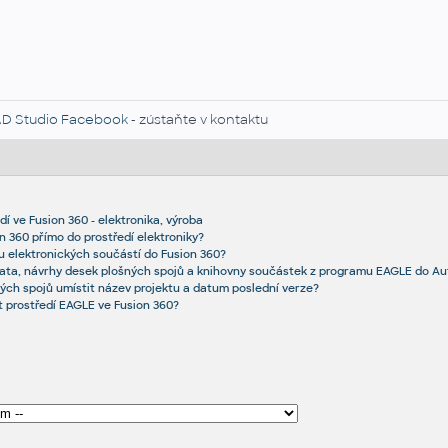
D Studio Facebook
- zústaňte v kontaktu
í ve Fusion 360 - elektronika, výroba
n 360 přímo do prostředí elektroniky?
u elektronických součástí do Fusion 360?
ata, návrhy desek plošných spojů a knihovny součástek z programu EAGLE do Au
ých spojů umístit název projektu a datum poslední verze?
 prostředí EAGLE ve Fusion 360?