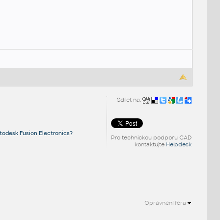
Sdílet na:
todesk Fusion Electronics?
Pro technickou podporu CAD
kontaktujte
Helpdesk
Oprávnění fóra