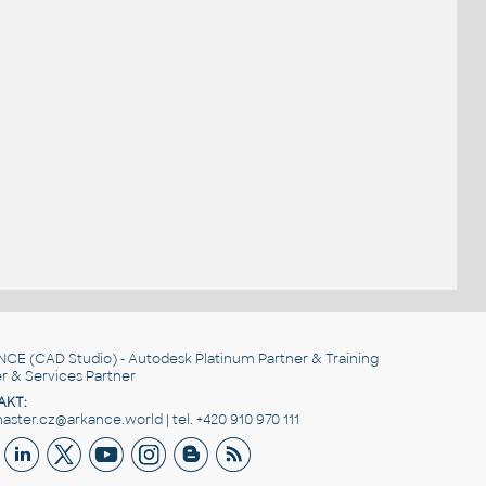
NCE
(CAD Studio) - Autodesk Platinum Partner & Training
r & Services Partner
AKT:
ster.cz@arkance.world | tel. +420 910 970 111