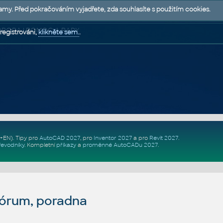
lamy. Před pokračováním vyjadřete, zda souhlasíte s použitím cookies.
 PODPORA | POMOC A RADY
registrováni,
klikněte sem.
.
Z+EN)
. Tipy pro
AutoCAD 2027
, pro
Inventor 2027
a pro
Revit 2027
.
řevodníky
.
Kompletní
příkazy
a
proměnné AutoCADu 2027
.
fórum, poradna