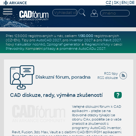
CZ
|
SK
|
EN
|
DE
Přes 123.000 registrovaných u nás, celkem
1.130.000
registrovaných
(CZ+EN)
. Tipy pro
AutoCAD 2027
, pro
Inventor 2027
a pro
Revit 2027
.
Nový
Kalkulátor nosníků
,
Spirograf generátor
a
Regresní křivky
v sekci
Převodníky
.
Kompletní
příkazy
a
proměnné AutoCADu 2027
.
RSS tipy
Diskuzní fórum, poradna
RSS diskuze
?
CAD diskuze, rady, výměna zkušeností
Veřejné diskuzní fórum k CAD
aplikacím - ptejte se na
libovolné otázky týkající se
oboru CAx, podělte se o vaše
znalosti a zkušenosti s
programy AutoCAD, Inventor,
Revit, Fusion, 3ds Max, Vault a s dalšími CAD/BIM/PDM aplikacemi.