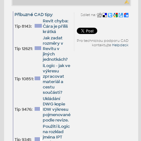
Příbuzné CAD tipy
:
Sdílet na:
Revit chyba:
Tip 8143:
Čára je příliš
krátká
Jak zadat
Pro technickou podporu CAD
rozměry v
kontaktujte
Helpdesk
Tip 12621:
Revitu v
jiných
jednotkách?
iLogic - jak ve
výkresu
zpracovat
Tip 10851:
materiál a
cestu
součásti?
Ukládání
DWG kopie
Tip 9476:
IDW výkresu
pojmenované
podle revize.
Použití iLogic
na rozklad
jména IPT
Tip 9341: