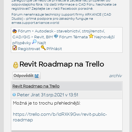
Zaregistrujte se nebo se přihlašte a zašlete váš příspěvek do
odpovídajícího fóra. Viz další informace o
CAD Fóru
. Nechcete se
registrovat? Zeptejte se v naší
Facebook poradně
.
Fórum nenahrazuje technický support firmy ARKANCE (CAD
Studio) - přímá podpora pro zákazníky funguje na
emea.support.arkance.world
Fórum
>
Autodesk - stavebnictví, strojírenství,
CAD/GIS
>
Revit, BIM
Fórum Témata
Nejnovější
příspěvky
Najít
Registrovat
Přihlásit
Revit Roadmap na Trello
archiv
Odpovědět
Revit Roadmap na Trello
Peter Jirat
31.srp.2021 v 13:51
Možná je to trochu přehlednější:
https://trello.com/b/ldRXK9Gw/revit-public-
roadmap