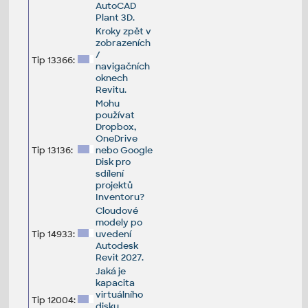
AutoCAD
Plant 3D.
Kroky zpět v
zobrazeních
/
Tip 13366:
navigačních
oknech
Revitu.
Mohu
používat
Dropbox,
OneDrive
Tip 13136:
nebo Google
Disk pro
sdílení
projektů
Inventoru?
Cloudové
modely po
Tip 14933:
uvedení
Autodesk
Revit 2027.
Jaká je
kapacita
virtuálního
Tip 12004:
disku