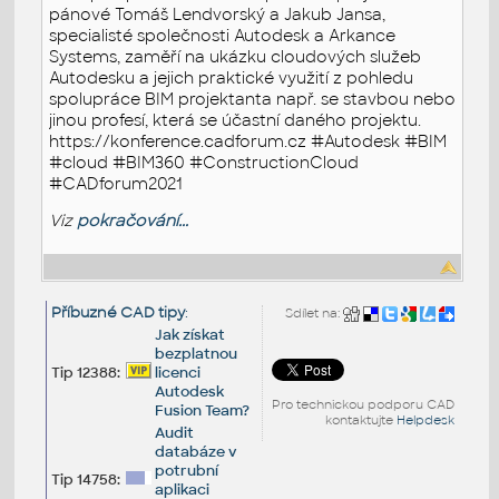
pánové Tomáš Lendvorský a Jakub Jansa,
specialisté společnosti Autodesk a Arkance
Systems, zaměří na ukázku cloudových služeb
Autodesku a jejich praktické využití z pohledu
spolupráce BIM projektanta např. se stavbou nebo
jinou profesí, která se účastní daného projektu.
https://konference.cadforum.cz #Autodesk #BIM
#cloud #BIM360 #ConstructionCloud
#CADforum2021
Viz
pokračování...
Příbuzné CAD tipy
:
Sdílet na:
Jak získat
bezplatnou
Tip 12388:
licenci
Autodesk
Pro technickou podporu CAD
Fusion Team?
kontaktujte
Helpdesk
Audit
databáze v
potrubní
Tip 14758:
aplikaci