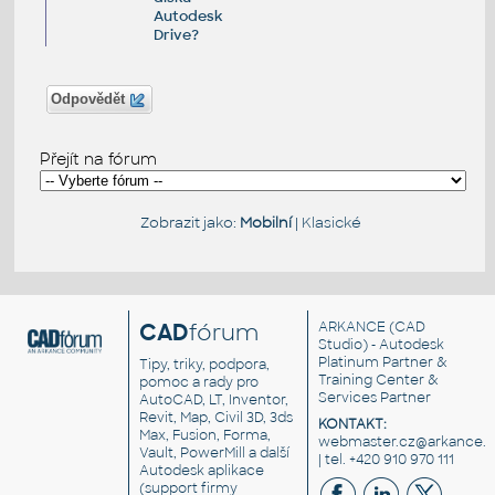
Autodesk
Drive?
Odpovědět
Přejít na fórum
Zobrazit jako:
Mobilní
|
Klasické
CAD
fórum
ARKANCE
(CAD
Studio) - Autodesk
Platinum Partner &
Tipy, triky, podpora,
Training Center &
pomoc a rady pro
Services Partner
AutoCAD, LT, Inventor,
Revit, Map, Civil 3D, 3ds
KONTAKT:
Max, Fusion, Forma,
webmaster.cz@arkance.w
Vault, PowerMill a další
| tel. +420 910 970 111
Autodesk aplikace
(support firmy