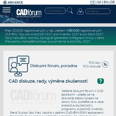
CZ
|
SK
|
EN
|
DE
Přes 123.000 registrovaných u nás, celkem
1.130.000
registrovaných
(CZ+EN)
. Tipy pro
AutoCAD 2027
, pro
Inventor 2027
a pro
Revit 2027
.
Nový
Kalkulátor nosníků
,
Spirograf generátor
a
Regresní křivky
v sekci
Převodníky
.
Kompletní
příkazy
a
proměnné AutoCADu 2027
.
RSS tipy
Diskuzní fórum, poradna
RSS diskuze
?
CAD diskuze, rady, výměna zkušeností
Veřejné diskuzní fórum k CAD
aplikacím - ptejte se na
libovolné otázky týkající se
oboru CAx, podělte se o vaše
znalosti a zkušenosti s
programy AutoCAD, Inventor,
Revit, Fusion, 3ds Max, Vault a s dalšími CAD/BIM/PDM aplikacemi.