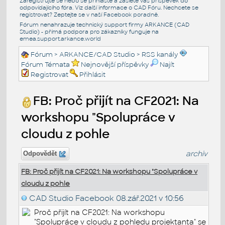
Zaregistrujte se nebo se přihlašte a zašlete váš příspěvek do
odpovídajícího fóra. Viz další informace o
CAD Fóru
. Nechcete se
registrovat? Zeptejte se v naší
Facebook poradně
.
Fórum nenahrazuje technický support firmy ARKANCE (CAD
Studio) - přímá podpora pro zákazníky funguje na
emea.support.arkance.world
Fórum
>
ARKANCE/CAD Studio
>
RSS kanály
Fórum Témata
Nejnovější příspěvky
Najít
Registrovat
Přihlásit
FB: Proč přijít na CF2021: Na
workshopu "Spolupráce v
cloudu z pohle
archiv
Odpovědět
FB: Proč přijít na CF2021: Na workshopu "Spolupráce v
cloudu z pohle
CAD Studio Facebook
08.zář.2021 v 10:56
Proč přijít na CF2021: Na workshopu
"Spolupráce v cloudu z pohledu projektanta" se